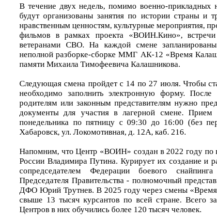
В течение двух недель, помимо военно-прикладных н
будут организованы занятия по истории страны и 
нравственным ценностям, культурные мероприятия, п
фильмов в рамках проекта «ВОИН.Кино», встречи
ветеранами СВО. На каждой смене запланированы
неполной разборке-сборке ММГ АК-12 «Время Калаш
памяти Михаила Тимофеевича Калашникова.
Следующая смена пройдет с 14 по 27 июля. Чтобы ст
необходимо заполнить электронную форму. После 
родителям или законным представителям нужно пре
документы для участия в лагерной смене. Прием 
понедельника по пятницу с 09:30 до 16:00 (без пер
Хабаровск, ул. Локомотивная, д. 12А, каб. 216.
Напомним, что Центр «ВОИН» создан в 2022 году по
России Владимира Путина. Курирует их создание и ра
сопредседателем Федерации боевого снайпинга
Председателя Правительства - полномочный представ
ДФО Юрий Трутнев. В 2025 году через смены «Врем
свыше 13 тысяч курсантов по всей стране. Всего з
Центров в них обучились более 120 тысяч человек.