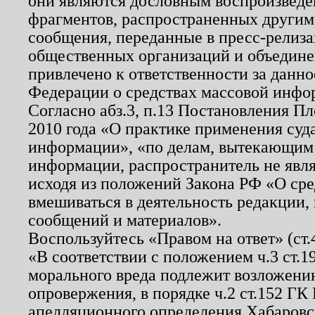
они являются дословным воспроизведе
фрагментов, распространенных другим
сообщения, переданные в пресс-релиза
общественных организаций и объединен
привлечено к ответственности за данн
Федерации о средствах массовой инфо
Согласно абз.3, п.13 Постановления П
2010 года «О практике применения суд
информации», «по делам, вытекающим
информации, распространитель не явл
исходя из положений Закона РФ «О ср
вмешиваться в деятельность редакции, 
сообщений и материалов».
Воспользуйтесь «Правом на ответ» (ст
«В соответствии с положением ч.3 ст.
морального вреда подлежит возложению
опровержения, в порядке ч.2 ст.152 ГК 
апелляционного определения Хабаровско