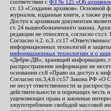
соответствии с
ФЗ № 125 «Об архивном
ст. 13 «Создание архивов». Основной ф
журналов, изданные книги, а также ру
Доступ к архивным документам являетс
ст. 24 вышеобозначенного закона. Арх
редакции не относятся, согласно ст.ст. 
Согласно ч.2. п.3. ст.17 «Ответственн
информационных технологий и защит
информационных технологиях и о защит
«Дебри-ДВ», хранящий информацию, гр
распространение информации не несет.
основании ст.8 «Право на доступ к ин
Согласно пп.3,4,6 ст.57 Закона РФ «О
не несут ответственности за распрост
действительности и порочащих честь и
ущемляющих права и законные интере
злоупотребление свободой массовой ин