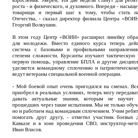
взросления. Уверен, эти две недели станут для реб
роста - и физического, и духовного. Впереди - насыщ
товарищи и первый шаг к тому, чтобы стать н
Отечества, - сказал директор филиала Центра «ВОИ
Георгий Волкушин.
В этом году Центр «ВОИН» расширил линейку обра
для молодежи. Вместо единого курса теперь дейс
система с базовыми и профильными направления
степени сложности. Курсанты изучают тактическую 
первую помощь, управление БПЛА и другие дисципл
уделяется командному сплочению и патриотическом
ведут ветераны специальной военной операции.
- Мой боевой опыт очень пригодился на сменах. Все
приобрел в реальных условиях, теперь могу передават
давать актуальные знания, которым не научит 
прошедших через такие испытания. Мы не только обу
но и работаем над командным сплочением. Учим ребя
помогать друг другу, - отметил участник боевых 
Кавказе и в зоне проведения СВО, инструктор-ме
Иван Власов.