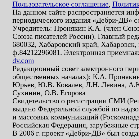
Пользовательское соглашение
,
Политик
На данном сайте распространяется ин
периодического издания «Дебри-ДВ» с
Учредитель: Пронякин К.А. (член Союз
Союза писателей России). Главный ред
680032, Хабаровский край, Хабаровск, п
ф.84212296081. Электронная приемная
dv.com
Редакционный совет электронного пер
общественных началах): К.А. Проняки
Юрьев, Ю.В. Ковалев, Л.Н. Левина, А.
Сухинин, О.В. Егорова
Свидетельство о регистрации СМИ (Р
выдано Федеральной службой по надзо
и массовых коммуникаций (Роскомнадзо
Российская Федерация, зарубежные ст
В 2006 г. проект «Дебри-ДВ» был созда