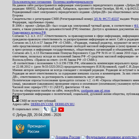
Пользовательское соглашение
,
Политика конфиденциальности
На данном сайте распространяется информация электронного периодического издания «Дебри-Д
редакции: 680032, Хабаровский край, Хабаровск, проспект 60-летия Октября, 88-46, т./ф.8421
Редакционный совет электронного периодического издания «Дебри-ДВ» (на общественных нач
Егорова
Свидетельство о регистрации СМИ (Регистрационный номер)
ЭЛ № ФС77-45537
выдано Федера
Федерация, зарубежные страны.
В 2006 г. проект «Дебри-ДВ» был создан как электронный частный архив, в соответствии с
ФЗ 
книги, а также рукописи по дальневосточной (РФ) тематике. Доступ к архивным документам явля
Гражданского кодекса РФ
.
Согласно ч.2. п.3. ст.17 «Ответственность за правонарушения в сфере информации, информац
гражданско-правовую ответственность за распространение информации не несет. Сайт и редакци
Согласно пп.3,4,6 ст.57 Закона РФ «О СМИ», «Редакция, главный редактор, журналист не несут
либо представляющих собой злоупотребление свободой массовой информации и (или) правами ж
в пресс-релизах и информация государственных, общественных организаций и объединений), кот
Согласно абз.3, п.13 Постановления Пленума Верховного Суда РФ №16 от 15 июня 2010 года 
ответчиком, поскольку исходя из положений Закона РФ «О средствах массовой информации» не 
Воспользуйтесь «Правом на ответ» (ст.46 Закона РФ «О СМИ»).
«В соответствии с положением ч.3 ст.196 ГПК РФ, обязанность компенсации морального вреда п
от 22.08.2012 г. (дело №33-5325/2012) председательствующего И.И.Куликовой, судей С.И.Дор
Мнения авторов материалов не всегда совпадают с позицией редакции. Редакция не вступает в п
Редакция не несет ответственность за содержание внешних ссылок и комментариев. За них отве
ДВ», ответственность за достоверность и наполняемость несут авторы.
Политические опросы/голосования проводятся согласно ч.2. ст.46 «Опросы общественного мнени
(лица), заказавшее (заказавших) проведение опроса и оплатившее (оплативших) указанную публик
Часовой пояс сервера UTC+11 (AEST), фактически +8 мск.
Если вы обнаружили ошибки на сайте, пожалуйста,
сообщите нам об этом
.
Распространение информации о политической, социальной, духовной жизни общества, публикац
СМИ не получает субсидий.
Адреса сайта:
DEBRI-DV.COM
,
DEBRI-DV.RU
.
В социальных сетях:
© Дебри-ДВ, 20.04.2006 - 2026