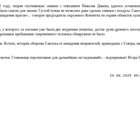
году, сверяя спутниковые снимки с описанием Николая Дикова, удалось установи
 было опасно для жизни. Густой туман не позволил даже сделать снимки с воздуха. Сан
ападения врагов», - говорит председатель окружного Комитета по охране объектов кул
 у которого за плечами уже были две неудачные попытки, достиг руин древнего посел
признаков пребывания современного человека обнаружено не было.
ам. Кстати, история обороны Санлука от нападения неприятелей, пришедших с Севера, 
котки. Становище перспективно для дальнейших исследований», - подчеркивает Игорь 
20.08.2025 09