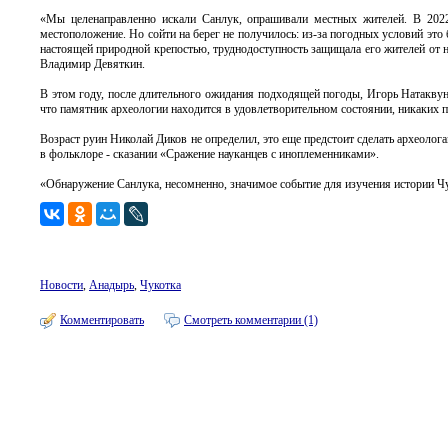
«Мы целенаправленно искали Санлук, опрашивали местных жителей. В 2022 
местоположение. Но сойти на берег не получилось: из-за погодных условий это
настоящей природной крепостью, труднодоступность защищала его жителей от н
Владимир Девяткин.
В этом году, после длительного ожидания подходящей погоды, Игорь Натаквун,
что памятник археологии находится в удовлетворительном состоянии, никаких 
Возраст руин Николай Диков не определил, это еще предстоит сделать археолог
в фольклоре - сказании «Сражение науканцев с иноплеменниками».
«Обнаружение Санлука, несомненно, значимое событие для изучения истории Чу
Новости
,
Анадырь
,
Чукотка
Комментировать
Смотреть комментарии (1)