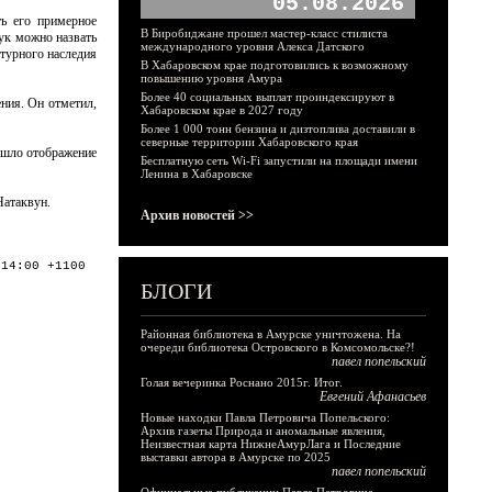
05.08.2026
ть его примерное
В Биробиджане прошел мастер-класс стилиста
лук можно назвать
международного уровня Алекса Датского
ьтурного наследия
В Хабаровском крае подготовились к возможному
повышению уровня Амура
Более 40 социальных выплат проиндексируют в
ения. Он отметил,
Хабаровском крае в 2027 году
Более 1 000 тонн бензина и дизтоплива доставили в
северные территории Хабаровского края
нашло отображение
Бесплатную сеть Wi-Fi запустили на площади имени
Ленина в Хабаровске
Натаквун.
Архив новостей >>
:14:00 +1100
БЛОГИ
Районная библиотека в Амурске уничтожена. На
очереди библиотека Островского в Комсомольске?!
павел попельский
Голая вечеринка Роснано 2015г. Итог.
Евгений Афанасьев
Новые находки Павла Петровича Попельского:
Архив газеты Природа и аномальные явления,
Неизвестная карта НижнеАмурЛага и Последние
выставки автора в Амурске по 2025
павел попельский