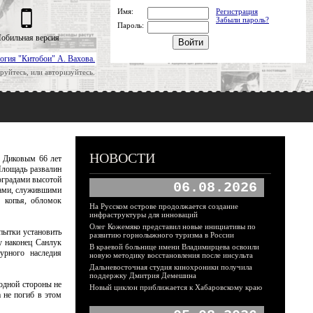
Имя:
Регистрация
Забыли пароль?
Пароль:
обильная версия
огия "Китобои" А. Вахова.
руйтесь, или авторизуйтесь.
НОВОСТИ
 Диковым 66 лет
Площадь развалин
оградами высотой
06.08.2026
алами, служившими
 копья, обломок
На Русском острове продолжается создание
инфраструктуры для инноваций
Олег Кожемяко представил новые инициативы по
пытки установить
развитию горнолыжного туризма в России
у наконец Санлук
В краевой больнице имени Владимирцева освоили
урного наследия
новую методику восстановления после инсульта
Дальневосточная студия кинохроники получила
поддержку Дмитрия Демешина
 одной стороны не
Новый циклон приближается к Хабаровскому краю
а не погиб в этом