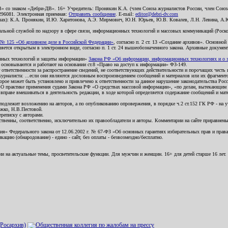
В» со знаком «Дебри-ДВ». 16+ Учредитель: Пронякин К.А. (член Союза журналистов России, член Союза
2296081. Электронная приемная:
Отправить сообщение
. E-mail:
editor@debri-dv.com
алах): К.А. Пронякин, И.Ю. Харитонова, А.Э. Мирмович, Ю.Н. Юрьев, Ю.В. Ковалев, Л.Н. Левина, А.
льной службой по надзору в сфере связи, информационных технологий и массовых коммуникаций (Роском
№ 125 «Об архивном деле в Российской Федерации»
, согласно п. 2 ст. 13 «Создание архивов». Основно
ется открытым в электронном виде, согласно п. 1 ст. 24 вышеобозначенного закона. Архивные документы 
ионных технологий и защиты информации»
Закона РФ «Об информации, информационных технологиях и о за
я основываются и работают на основании ст.8 «Право на доступ к информации» ФЗ-149.
 ответственности за распространение сведений, не соответствующих действительности и порочащих чест
урналиста: ...если они являются дословным воспроизведением сообщений и материалов или их фрагмент
орое может быть установлено и привлечено к ответственности за данное нарушение законодательства Рос
«О практике применения судами Закона РФ «О средствах массовой информации», «по делам, вытекающим 
вправе вмешиваться в деятельность редакции, в ходе которой определяется содержание сообщений и мат
одлежит возложению на авторов, а по опубликованию опровержения, в порядке ч.2 ст.152 ГК РФ - на уч
ожко, Н.В.Пестовой.
ереписку с авторами.
тственны, соответственно, исключительно их правообладатели и авторы. Комментарии на сайте приравне
я» Федерального закона от 12.06.2002 г. № 67-ФЗ «Об основных гарантиях избирательных прав и права н
ацию (обнародование) - едино - сайт, без оплаты - безвозмездно/бесплатно.
ии на актуальные темы, просветительские функции. Для мужчин и женщин. 16+ для детей старше 16 лет.