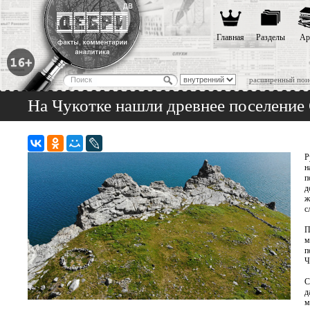
Главная
Разделы
Ар
расширенный пои
На Чукотке нашли древнее поселение
Р
н
п
д
ж
с
П
м
п
Ч
С
д
м