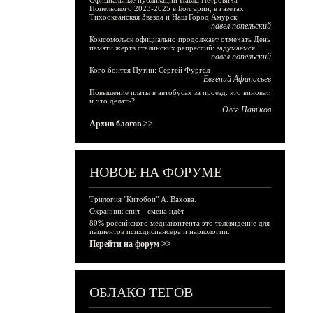
Официальные публикации Павла Петровича
Попельского 2023-2025 в Болгарии, в газетах
Тихоокеанская Звезда и Наш Город Амурск
павел попельский
Комсомольск официально продолжает отмечать День
памяти жертв сталинских репрессий: задумаемся...
павел попельский
Кого боится Путин: Сергей Фургал
Евгений Афанасьев
Повышение платы в автобусах за проезд: кто виноват,
и что делать?
Олег Паньков
Архив блогов >>
НОВОЕ НА ФОРУМЕ
Трилогия "Китобои" А. Вахова.
Охранник спит - смена идёт
80% российского медиаконтента это телевидение для
пациентов психдиспансера и наркологии.
Перейти на форум >>
ОБЛАКО ТЕГОВ