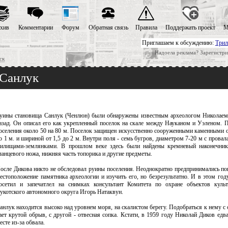
хив
Комментарии
Форум
Обратная связь
Правила
Поддержать проект
М
Приглашаем к обсуждению:
Трил
Надоела реклама? Зарегистри
ск
 Санлук
уины становища Санлук (Ченлюн) были обнаружены известным археологом Николаем
азад. Он описал его как укрепленный поселок на скале между Науканом и Уэленом. 
оселения около 50 на 80 м. Поселок защищен искусственно сооруженными каменными 
о 1 м. и шириной от 1,5 до 2 м. Внутри поля - семь бугров, диаметром 7-20 м с пров
илищами-землянками. В прошлом веке здесь были найдены кремневый наконечник
ланцевого ножа, нижняя часть топорика и другие предметы.
осле Дикова никто не обследовал руины поселения. Неоднократно предпринимались по
естоположение памятника археологии и изучить его, но безрезультатно. И в этом год
осетил и запечатлел на снимках консультант Комитета по охране объектов культ
укотского автономного округа Игорь Натаквун.
анлук находится высоко над уровнем моря, на скалистом берегу. Подобраться к нему с
ает крутой обрыв, с другой - отвесная сопка. Кстати, в 1959 году Николай Диков едв
есте из-за обвала.