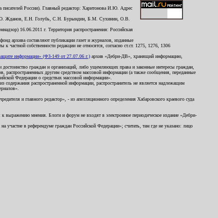
 писателей России). Главный редактор: Харитонова И.Ю. Адрес
Ю. Жданов, Е.Н. Голубь, С.Н. Бурындин, Б.М. Сухинин, О.В.
надзор) 16.06.2011 г. Территория распространения: Российская
й фонд архива составляют публикации газет и журналов, изданные
к частной собственности редакции не относятся, согласно ст.ст. 1275, 1276, 1306
щите информации» (ФЗ-149 от 27.07.06 г.)
архив «Дебри-ДВ», хранящий информацию,
ь и достоинство граждан и организаций, либо ущемляющих права и законные интересы граждан,
ов, распространенных другим средством массовой информации (а также сообщения, переданные
сийской Федерации о средствах массовой информации».
из содержания распространенной информации, распространитель не является надлежащим
ериалов».
редителя и главного редактор», - из апелляционного определения Хабаровского краевого суда
ны к выражению мнения. Блоги и форум не входят в электронное периодическое издание «Дебри-
а участие в референдуме граждан Российской Федерации»; считать, там где не указано: лицо