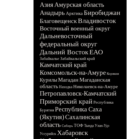
Азия
Амурская область
Биробиджан
Анадырь
Арктика
Владивосток
Благовещенск
Восточный военный округ
Дальневосточный
федеральный округ
Дальний Восток
ЕАО
Забайкалье
Забайкальский край
Камчатский край
Комсомольск-на-Амуре
Корякия
Магадан
Магаданская
Курилы
область
Николаевск-на-Амуре
Находка
Петропавловск-Камчатский
Приморский край
Республика
Республика Саха
Бурятия
(Якутия)
Сахалинская
область
ТОФ
Тында
Улан-Удэ
Сибирь
Хабаровск
Уссурийск