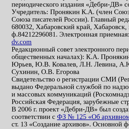
периодического издания «Дебри-ДВ» с
Учредитель: Пронякин К.А. (член Союз
Союза писателей России). Главный ред
680032, Хабаровский край, Хабаровск, п
ф.84212296081. Электронная приемная
dv.com
Редакционный совет электронного пер
общественных началах): К.А. Проняки
Юрьев, Ю.В. Ковалев, Л.Н. Левина, А.
Сухинин, О.В. Егорова
Свидетельство о регистрации СМИ (Р
выдано Федеральной службой по надзо
и массовых коммуникаций (Роскомнадзо
Российская Федерация, зарубежные ст
В 2006 г. проект «Дебри-ДВ» был созда
соответствии с
ФЗ № 125 «Об архивном
ст. 13 «Создание архивов». Основной ф