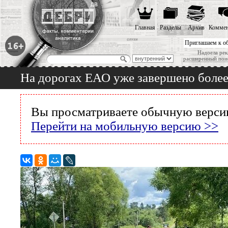
Главная
Разделы
Архив
Коммен
Приглашаем к о
Надоела рек
расширенный пои
На дорогах ЕАО уже завершено более
Вы просматриваете обычную версию
Перейти на мобильную версию >>