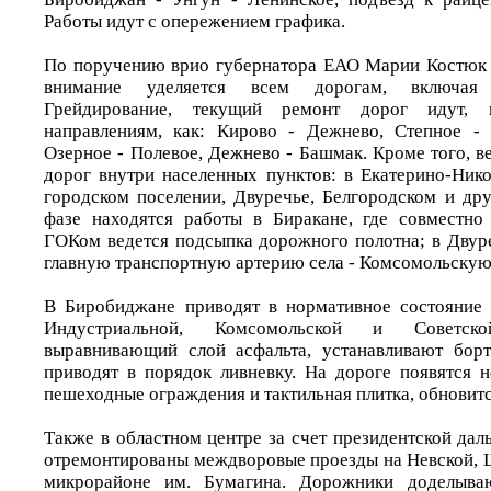
Работы идут с опережением графика.
По поручению врио губернатора ЕАО Марии Костюк 
внимание уделяется всем дорогам, включая 
Грейдирование, текущий ремонт дорог идут, 
направлениям, как: Кирово - Дежнево, Степное - 
Озерное - Полевое, Дежнево - Башмак. Кроме того, 
дорог внутри населенных пунктов: в Екатерино-Нико
городском поселении, Двуречье, Белгородском и дру
фазе находятся работы в Биракане, где совместно
ГОКом ведется подсыпка дорожного полотна; в Двуре
главную транспортную артерию села - Комсомольскую
В Биробиджане приводят в нормативное состояние 
Индустриальной, Комсомольской и Советск
выравнивающий слой асфальта, устанавливают борт
приводят в порядок ливневку. На дороге появятся 
пешеходные ограждения и тактильная плитка, обновитс
Также в областном центре за счет президентской да
отремонтированы междворовые проезды на Невской, Ш
микрорайоне им. Бумагина. Дорожники доделыва