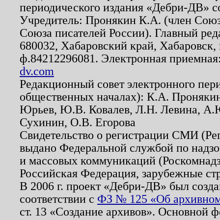
периодического издания «Дебри-ДВ» с
Учредитель: Пронякин К.А. (член Союз
Союза писателей России). Главный ред
680032, Хабаровский край, Хабаровск, п
ф.84212296081. Электронная приемная
dv.com
Редакционный совет электронного пер
общественных началах): К.А. Проняки
Юрьев, Ю.В. Ковалев, Л.Н. Левина, А.
Сухинин, О.В. Егорова
Свидетельство о регистрации СМИ (Р
выдано Федеральной службой по надзо
и массовых коммуникаций (Роскомнадзо
Российская Федерация, зарубежные ст
В 2006 г. проект «Дебри-ДВ» был созда
соответствии с
ФЗ № 125 «Об архивном
ст. 13 «Создание архивов». Основной ф