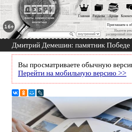
Главная
Разделы
Архив
Коммен
Приглашаем к о
Надоела рек
расширенный пои
Дмитрий Демешин: памятник Победе з
Вы просматриваете обычную версию
Перейти на мобильную версию >>