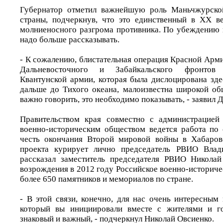
Губернатор отметил важнейшую роль Маньчжурско
страны, подчеркнув, что это единственный в XX в
молниеносного разгрома противника. По убеждению г
надо больше рассказывать.
- К сожалению, блистательная операция Красной Арм
Дальневосточного и Забайкальского фронтов
Квантунской армии, которая была дислоцирована зде
дальше до Тихого океана, малоизвестна широкой об
важно говорить, это необходимо показывать, - заявил
Правительством края совместно с администрацией
военно-историческим обществом ведется работа по
честь окончания Второй мировой войны в Хабаровс
проекта курирует лично председатель РВИО Влад
рассказал заместитель председателя РВИО Николай
возрождения в 2012 году Российское военно-историч
более 650 памятников и мемориалов по стране.
- В этой связи, конечно, для нас очень интересным 
который вы инициировали вместе с жителями и г
знаковый и важный, - подчеркнул Николай Овсиенко.