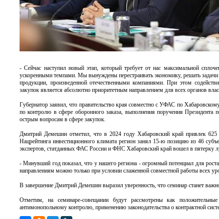
- Сейчас наступил новый этап, который требует от нас максимальной сплоче
ускоренными темпами. Мы вынуждены перестраивать экономику, решать задачи 
продукции, произведенной отечественными компаниями. При этом содействие
закупок является абсолютно приоритетным направлением для всех органов вла
Губернатор заявил, что правительство края совместно с УФАС по Хабаровском
по контролю в сфере оборонного заказа, выполнения поручения Президента п
острым вопросам в сфере закупок.
Дмитрий Демешин отметил, что в 2024 году Хабаровский край привлек 625 
Нацрейтинга инвестиционного климата регион занял 15-ю позицию из 46 субъе
экспертов, статданных ФАС России и ФНС Хабаровский край вошел в пятерку 
- Минувший год показал, что у нашего региона - огромный потенциал для роста
направлениям можно только при условии слаженной совместной работы всех уров
В завершение Дмитрий Демешин выразил уверенность, что семинар станет важно
Отметим, на семинаре-совещании будут рассмотрены как положительные
антимонопольному контролю, применению законодательства о контрактной сист