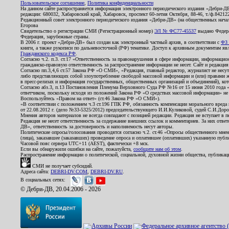
Пользовательское соглашение
,
Политика конфиденциальности
На данном сайте распространяется информация электронного периодического издания «Дебри-Д
редакции: 680032, Хабаровский край, Хабаровск, проспект 60-летия Октября, 88-46, т./ф.8421
Редакционный совет электронного периодического издания «Дебри-ДВ» (на общественных нач
Егорова
Свидетельство о регистрации СМИ (Регистрационный номер)
ЭЛ № ФС77-45537
выдано Федера
Федерация, зарубежные страны.
В 2006 г. проект «Дебри-ДВ» был создан как электронный частный архив, в соответствии с
ФЗ 
книги, а также рукописи по дальневосточной (РФ) тематике. Доступ к архивным документам явля
Гражданского кодекса РФ
.
Согласно ч.2. п.3. ст.17 «Ответственность за правонарушения в сфере информации, информац
гражданско-правовую ответственность за распространение информации не несет. Сайт и редакци
Согласно пп.3,4,6 ст.57 Закона РФ «О СМИ», «Редакция, главный редактор, журналист не несут
либо представляющих собой злоупотребление свободой массовой информации и (или) правами ж
в пресс-релизах и информация государственных, общественных организаций и объединений), кот
Согласно абз.3, п.13 Постановления Пленума Верховного Суда РФ №16 от 15 июня 2010 года 
ответчиком, поскольку исходя из положений Закона РФ «О средствах массовой информации» не 
Воспользуйтесь «Правом на ответ» (ст.46 Закона РФ «О СМИ»).
«В соответствии с положением ч.3 ст.196 ГПК РФ, обязанность компенсации морального вреда п
от 22.08.2012 г. (дело №33-5325/2012) председательствующего И.И.Куликовой, судей С.И.Дор
Мнения авторов материалов не всегда совпадают с позицией редакции. Редакция не вступает в п
Редакция не несет ответственность за содержание внешних ссылок и комментариев. За них отве
ДВ», ответственность за достоверность и наполняемость несут авторы.
Политические опросы/голосования проводятся согласно ч.2. ст.46 «Опросы общественного мнени
(лица), заказавшее (заказавших) проведение опроса и оплатившее (оплативших) указанную публик
Часовой пояс сервера UTC+11 (AEST), фактически +8 мск.
Если вы обнаружили ошибки на сайте, пожалуйста,
сообщите нам об этом
.
Распространение информации о политической, социальной, духовной жизни общества, публикац
СМИ не получает субсидий.
Адреса сайта:
DEBRI-DV.COM
,
DEBRI-DV.RU
.
В социальных сетях:
© Дебри-ДВ, 20.04.2006 - 2026