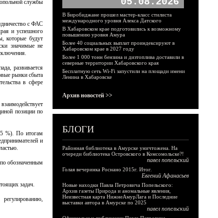
05.08.2026
нопольной службы
В Биробиджане прошел мастер-класс стилиста
международного уровня Алекса Датского
рудничество с ФАС
В Хабаровском крае подготовились к возможному
края и успешного
повышению уровня Амура
ы, которые будут
Более 40 социальных выплат проиндексируют в
ески значимые не
Хабаровском крае в 2027 году
исключения.
Более 1 000 тонн бензина и дизтоплива доставили в
северные территории Хабаровского края
ада, развивается
Бесплатную сеть Wi-Fi запустили на площади имени
овые рынки сбыта
Ленина в Хабаровске
тельства в сфере
Архив новостей >>
 взаимодействует
диной позиции по
БЛОГИ
,5 %). По итогам
едпринимателей и
ластью.
Районная библиотека в Амурске уничтожена. На
очереди библиотека Островского в Комсомольске?!
павел попельский
в по обозначенным
Голая вечеринка Роснано 2015г. Итог.
Евгений Афанасьев
стоящих задач.
Новые находки Павла Петровича Попельского:
Архив газеты Природа и аномальные явления,
Неизвестная карта НижнеАмурЛага и Последние
 регулированию,
выставки автора в Амурске по 2025
павел попельский