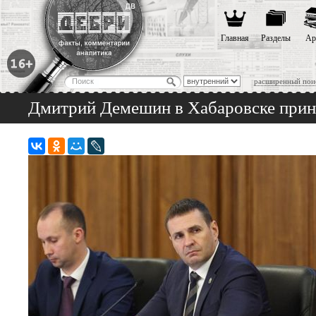
Главная
Разделы
Ар
расширенный пои
Дмитрий Демешин в Хабаровске прин