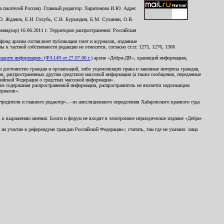
 писателей России). Главный редактор: Харитонова И.Ю. Адрес
Ю. Жданов, Е.Н. Голубь, С.Н. Бурындин, Б.М. Сухинин, О.В.
надзор) 16.06.2011 г. Территория распространения: Российская
й фонд архива составляют публикации газет и журналов, изданные
к частной собственности редакции не относятся, согласно ст.ст. 1275, 1276, 1306
щите информации» (ФЗ-149 от 27.07.06 г.)
архив «Дебри-ДВ», хранящий информацию,
ь и достоинство граждан и организаций, либо ущемляющих права и законные интересы граждан,
ов, распространенных другим средством массовой информации (а также сообщения, переданные
сийской Федерации о средствах массовой информации».
из содержания распространенной информации, распространитель не является надлежащим
ериалов».
редителя и главного редактор», - из апелляционного определения Хабаровского краевого суда
ны к выражению мнения. Блоги и форум не входят в электронное периодическое издание «Дебри-
а участие в референдуме граждан Российской Федерации»; считать, там где не указано: лицо