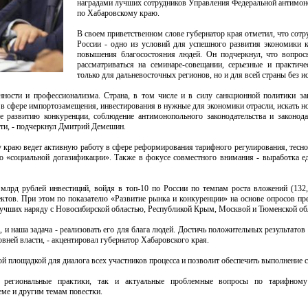
наградами лучших сотрудников Управления Федеральной антимо
по Хабаровскому краю.
В своем приветственном слове губернатор края отметил, что сот
России - одно из условий для успешного развития экономики 
повышения благосостояния людей. Он подчеркнул, что вопрос
рассматриваться на семинаре-совещании, серьезные и практич
только для дальневосточных регионов, но и для всей страны без 
нности и профессионализма. Страна, в том числе и в силу санкционной политики зап
в сфере импортозамещения, инвестирования в нужные для экономики отрасли, искать н
 развитию конкуренции, соблюдение антимонопольного законодательства и законода
сти, - подчеркнул Дмитрий Демешин.
у краю ведет активную работу в сфере реформирования тарифного регулирования, тесно
о «социальной догазификации». Также в фокусе совместного внимания - выработка е
млрд рублей инвестиций, войдя в топ-10 по России по темпам роста вложений (132
ктов. При этом по показателю «Развитие рынка и конкуренции» на основе опросов пр
лучших наряду с Новосибирской областью, Республикой Крым, Москвой и Тюменской об
, и наша задача - реализовать его для блага людей. Достичь положительных результато
ней власти, - акцентировал губернатор Хабаровского края.
й площадкой для диалога всех участников процесса и позволит обеспечить выполнение 
 региональные практики, так и актуальные проблемные вопросы по тарифному
еме и другим темам повестки.