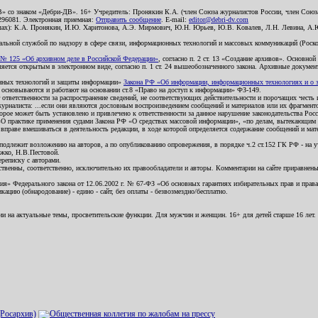
В» со знаком «Дебри-ДВ». 16+ Учредитель: Пронякин К.А. (член Союза журналистов России, член Союза
2296081. Электронная приемная:
Отправить сообщение
. E-mail:
editor@debri-dv.com
алах): К.А. Пронякин, И.Ю. Харитонова, А.Э. Мирмович, Ю.Н. Юрьев, Ю.В. Ковалев, Л.Н. Левина, А.
льной службой по надзору в сфере связи, информационных технологий и массовых коммуникаций (Роском
№ 125 «Об архивном деле в Российской Федерации»
, согласно п. 2 ст. 13 «Создание архивов». Основно
ется открытым в электронном виде, согласно п. 1 ст. 24 вышеобозначенного закона. Архивные документы 
ионных технологий и защиты информации»
Закона РФ «Об информации, информационных технологиях и о за
я основываются и работают на основании ст.8 «Право на доступ к информации» ФЗ-149.
 ответственности за распространение сведений, не соответствующих действительности и порочащих чест
урналиста: ...если они являются дословным воспроизведением сообщений и материалов или их фрагмент
орое может быть установлено и привлечено к ответственности за данное нарушение законодательства Рос
«О практике применения судами Закона РФ «О средствах массовой информации», «по делам, вытекающим 
вправе вмешиваться в деятельность редакции, в ходе которой определяется содержание сообщений и мат
одлежит возложению на авторов, а по опубликованию опровержения, в порядке ч.2 ст.152 ГК РФ - на уч
ожко, Н.В.Пестовой.
ереписку с авторами.
тственны, соответственно, исключительно их правообладатели и авторы. Комментарии на сайте приравне
я» Федерального закона от 12.06.2002 г. № 67-ФЗ «Об основных гарантиях избирательных прав и права н
ацию (обнародование) - едино - сайт, без оплаты - безвозмездно/бесплатно.
ии на актуальные темы, просветительские функции. Для мужчин и женщин. 16+ для детей старше 16 лет.