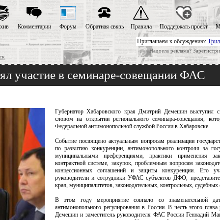
хив
Комментарии
Форум
Обратная связь
Правила
Поддержать проект
М
Приглашаем к обсуждению:
Трил
Надоела реклама? Зарегистри
ск
ял участие в семинаре-совещании ФАС
Губернатор Хабаровского края Дмитрий Демешин выступил с
словом на открытии регионального семинара-совещания, кото
Федеральной антимонопольной службой России в Хабаровске.
Событие посвящено актуальным вопросам реализации государс
по развитию конкуренции, антимонопольного контроля за гос
муниципальными преференциями, практики применения зак
контрактной системе, закупок, проблемным вопросам законодат
концессионных соглашений и защиты конкуренции. Его уч
руководители и сотрудники УФАС субъектов ДФО, представите
края, муниципалитетов, законодательных, контрольных, судебных 
В этом году мероприятие совпало со знаменательной дат
антимонопольного регулирования в России. В честь этого глава
Демешин и заместитель руководителя ФАС России Геннадий Ма