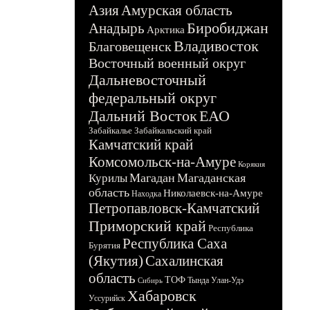
Азия
Амурская область
Биробиджан
Анадырь
Арктика
Владивосток
Благовещенск
Восточный военный округ
Дальневосточный
федеральный округ
Дальний Восток
ЕАО
Забайкалье
Забайкальский край
Камчатский край
Комсомольск-на-Амуре
Корякия
Магадан
Магаданская
Курилы
область
Николаевск-на-Амуре
Находка
Петропавловск-Камчатский
Приморский край
Республика
Республика Саха
Бурятия
(Якутия)
Сахалинская
область
ТОФ
Тында
Улан-Удэ
Сибирь
Хабаровск
Уссурийск