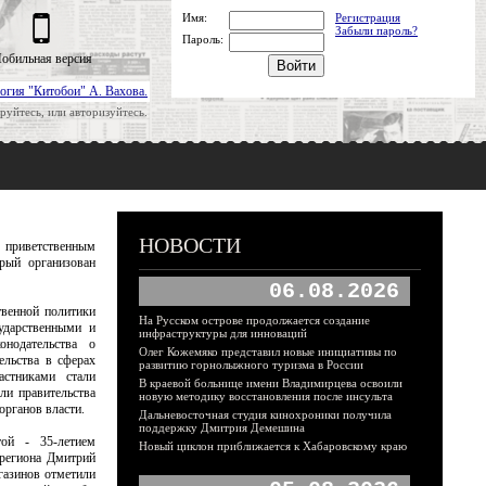
Имя:
Регистрация
Забыли пароль?
Пароль:
обильная версия
огия "Китобои" А. Вахова.
руйтесь, или авторизуйтесь.
НОВОСТИ
 приветственным
рый организован
06.08.2026
твенной политики
На Русском острове продолжается создание
ударственными и
инфраструктуры для инноваций
онодательства о
Олег Кожемяко представил новые инициативы по
ельства в сферах
развитию горнолыжного туризма в России
астниками стали
В краевой больнице имени Владимирцева освоили
ли правительства
новую методику восстановления после инсульта
органов власти.
Дальневосточная студия кинохроники получила
поддержку Дмитрия Демешина
ой - 35-летием
Новый циклон приближается к Хабаровскому краю
 региона Дмитрий
газинов отметили