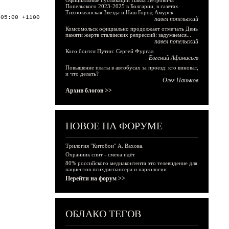
Официальные публикации Павла Петровича
Попельского 2023-2025 в Болгарии, в газетах
Тихоокеанская Звезда и Наш Город Амурск
:05:00 +1100
павел попельский
Комсомольск официально продолжает отмечать День
памяти жертв сталинских репрессий: задумаемся...
павел попельский
Кого боится Путин: Сергей Фургал
Евгений Афанасьев
Повышение платы в автобусах за проезд: кто виноват,
и что делать?
Олег Паньков
Архив блогов >>
НОВОЕ НА ФОРУМЕ
Трилогия "Китобои" А. Вахова.
Охранник спит - смена идёт
80% российского медиаконтента это телевидение для
пациентов психдиспансера и наркологии.
Перейти на форум >>
ОБЛАКО ТЕГОВ