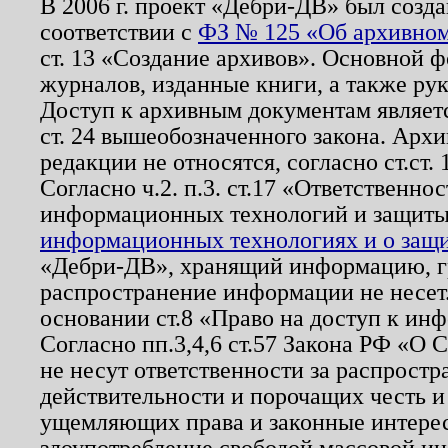
В 2006 г. проект «Дебри-ДВ» был созда
соответствии с
ФЗ № 125 «Об архивном
ст. 13 «Создание архивов». Основной ф
журналов, изданные книги, а также ру
Доступ к архивным документам являетс
ст. 24 вышеобозначенного закона. Арх
редакции не относятся, согласно ст.ст. 
Согласно ч.2. п.3. ст.17 «Ответственн
информационных технологий и защит
информационных технологиях и о защит
«Дебри-ДВ», хранящий информацию, гр
распространение информации не несет.
основании ст.8 «Право на доступ к ин
Согласно пп.3,4,6 ст.57 Закона РФ «О
не несут ответственности за распрост
действительности и порочащих честь и
ущемляющих права и законные интере
злоупотребление свободой массовой ин