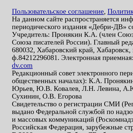
Пользовательское соглашение
,
Политик
На данном сайте распространяется ин
периодического издания «Дебри-ДВ» с
Учредитель: Пронякин К.А. (член Союз
Союза писателей России). Главный ред
680032, Хабаровский край, Хабаровск, п
ф.84212296081. Электронная приемная
dv.com
Редакционный совет электронного пер
общественных началах): К.А. Проняки
Юрьев, Ю.В. Ковалев, Л.Н. Левина, А.
Сухинин, О.В. Егорова
Свидетельство о регистрации СМИ (Р
выдано Федеральной службой по надзо
и массовых коммуникаций (Роскомнадзо
Российская Федерация, зарубежные ст