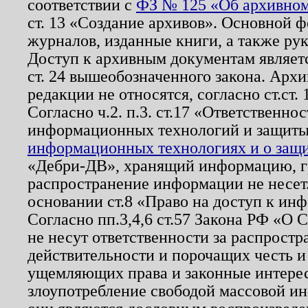
соответствии с
ФЗ № 125 «Об архивном
ст. 13 «Создание архивов». Основной ф
журналов, изданные книги, а также ру
Доступ к архивным документам являетс
ст. 24 вышеобозначенного закона. Арх
редакции не относятся, согласно ст.ст. 
Согласно ч.2. п.3. ст.17 «Ответственн
информационных технологий и защит
информационных технологиях и о защит
«Дебри-ДВ», хранящий информацию, гр
распространение информации не несет.
основании ст.8 «Право на доступ к ин
Согласно пп.3,4,6 ст.57 Закона РФ «О
не несут ответственности за распрост
действительности и порочащих честь и
ущемляющих права и законные интере
злоупотребление свободой массовой ин