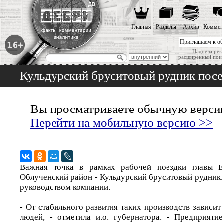
Главная
Разделы
Архив
Коммен
Приглашаем к о
Надоела рек
расширенный пои
Кульдурский бруситовый рудник пос
Вы просматриваете обычную версию
Перейти на мобильную версию >>
Важная точка в рамках рабочей поездки главы
Облученский район - Кульдурский бруситовый рудник.
руководством компании.
- От стабильного развития таких производств зависи
людей, - отметила и.о. губернатора. - Предприяти