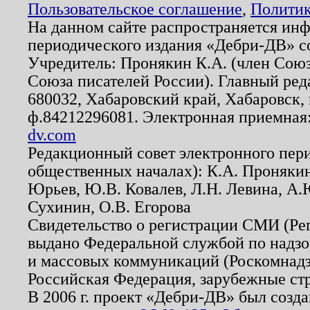
Пользовательское соглашение
,
Политик
На данном сайте распространяется ин
периодического издания «Дебри-ДВ» с
Учредитель: Пронякин К.А. (член Союз
Союза писателей России). Главный ред
680032, Хабаровский край, Хабаровск, п
ф.84212296081. Электронная приемная
dv.com
Редакционный совет электронного пер
общественных началах): К.А. Проняки
Юрьев, Ю.В. Ковалев, Л.Н. Левина, А.
Сухинин, О.В. Егорова
Свидетельство о регистрации СМИ (Р
выдано Федеральной службой по надзо
и массовых коммуникаций (Роскомнадзо
Российская Федерация, зарубежные ст
В 2006 г. проект «Дебри-ДВ» был созда