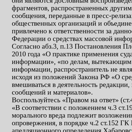
они являются дословным воспроизведе
фрагментов, распространенных другим
сообщения, переданные в пресс-релиза
общественных организаций и объединен
привлечено к ответственности за данн
Федерации о средствах массовой инфо
Согласно абз.3, п.13 Постановления П
2010 года «О практике применения суд
информации», «по делам, вытекающим
информации, распространитель не явл
исходя из положений Закона РФ «О ср
вмешиваться в деятельность редакции, 
сообщений и материалов».
Воспользуйтесь «Правом на ответ» (ст
«В соответствии с положением ч.3 ст.
морального вреда подлежит возложению
опровержения, в порядке ч.2 ст.152 ГК 
апелляционного определения Хабаровско