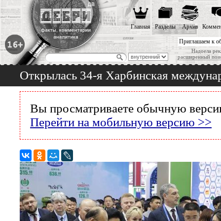
Главная
Разделы
Архив
Коммен
Приглашаем к о
Надоела рек
расширенный пои
Открылась 34-я Харбинская междунар
Вы просматриваете обычную версию
Перейти на мобильную версию >>