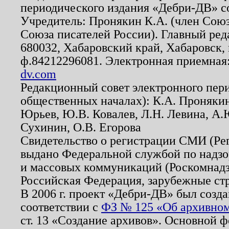
периодического издания «Дебри-ДВ» с
Учредитель: Пронякин К.А. (член Союз
Союза писателей России). Главный ред
680032, Хабаровский край, Хабаровск, п
ф.84212296081. Электронная приемная
dv.com
Редакционный совет электронного пер
общественных началах): К.А. Проняки
Юрьев, Ю.В. Ковалев, Л.Н. Левина, А.
Сухинин, О.В. Егорова
Свидетельство о регистрации СМИ (Р
выдано Федеральной службой по надзо
и массовых коммуникаций (Роскомнадзо
Российская Федерация, зарубежные ст
В 2006 г. проект «Дебри-ДВ» был созда
соответствии с
ФЗ № 125 «Об архивном
ст. 13 «Создание архивов». Основной ф