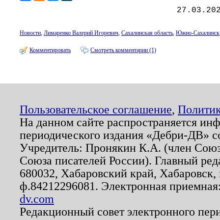
27.03.20
Новости
,
Лимаренко Валерий Игоревич
,
Сахалинская область
,
Южно-Сахалинск
Комментировать
Смотреть комментарии (1)
Пользовательское соглашение
,
Политик
На данном сайте распространяется ин
периодического издания «Дебри-ДВ» с
Учредитель: Пронякин К.А. (член Союз
Союза писателей России). Главный ред
680032, Хабаровский край, Хабаровск, п
ф.84212296081. Электронная приемная
dv.com
Редакционный совет электронного пер