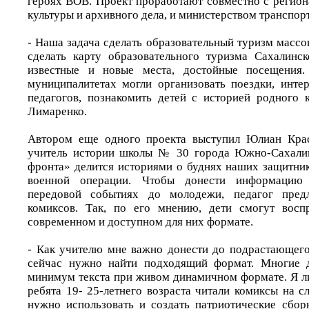
героях ВОВ. Проект проработают совместно с регио
культуры и архивного дела, и министерством транспорт
- Наша задача сделать образовательный туризм масс
сделать карту образовательного туризма Сахалинск
известные и новые места, достойные посещения
муниципалитетах могли организовать поездки, инте
педагогов, познакомить детей с историей родного к
Лимаренко.
Автором еще одного проекта выступил Юлиан Кра
учитель истории школы № 30 города Южно-Сахалин
фронта» делится историями о буднях наших защитник
военной операции. Чтобы донести информацию
передовой событиях до молодежи, педагог предл
комиксов. Так, по его мнению, дети смогут вос
современном и доступном для них формате.
- Как учителю мне важно донести до подрастающего
сейчас нужно найти подходящий формат. Многие 
минимум текста при живом динамичном формате. Я ли
ребята 19- 25-летнего возраста читали комиксы на с
нужно использовать и создать патриотические сбор