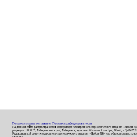
Пользовательское соглашение
,
Политика конфиденциальности
На данном сайте распространяется информация электронного периодического издания «Дебри-Д
редакции: 680032, Хабаровский край, Хабаровск, проспект 60-летия Октября, 88-46, т./ф.8421
Редакционный совет электронного периодического издания «Дебри-ДВ» (на общественных нач
Егорова