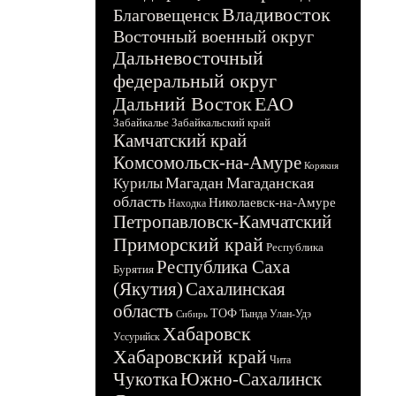
Владивосток
Благовещенск
Восточный военный округ
Дальневосточный
федеральный округ
Дальний Восток
ЕАО
Забайкалье
Забайкальский край
Камчатский край
Комсомольск-на-Амуре
Корякия
Магадан
Магаданская
Курилы
область
Николаевск-на-Амуре
Находка
Петропавловск-Камчатский
Приморский край
Республика
Республика Саха
Бурятия
(Якутия)
Сахалинская
область
ТОФ
Тында
Улан-Удэ
Сибирь
Хабаровск
Уссурийск
Хабаровский край
Чита
Чукотка
Южно-Сахалинск