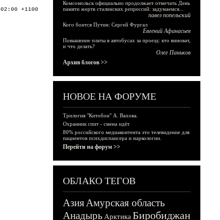
Комсомольск официально продолжает отмечать День
памяти жертв сталинских репрессий: задумаемся...
:02:00 +1100
павел попельский
Кого боится Путин: Сергей Фургал
Евгений Афанасьев
Повышение платы в автобусах за проезд: кто виноват,
и что делать?
Олег Паньков
Архив блогов >>
НОВОЕ НА ФОРУМЕ
Трилогия "Китобои" А. Вахова.
Охранник спит - смена идёт
80% российского медиаконтента это телевидение для
пациентов психдиспансера и наркологии.
Перейти на форум >>
ОБЛАКО ТЕГОВ
Азия
Амурская область
Биробиджан
Анадырь
Арктика