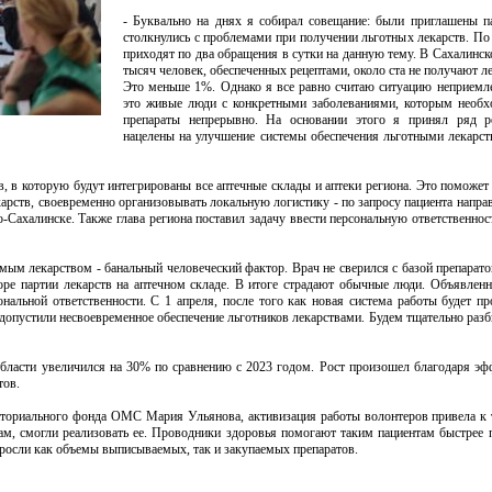
- Буквально на днях я собирал совещание: были приглашены п
столкнулись с проблемами при получении льготных лекарств. П
приходят по два обращения в сутки на данную тему. В Сахалинск
тысяч человек, обеспеченных рецептами, около ста не получают л
Это меньше 1%. Однако я все равно считаю ситуацию неприемл
это живые люди с конкретными заболеваниями, которым необх
препараты непрерывно. На основании этого я принял ряд р
нацелены на улучшение системы обеспечения льготными лекарств
в, в которую будут интегрированы все аптечные склады и аптеки региона. Это поможет
арств, своевременно организовывать локальную логистику - по запросу пациента напра
-Сахалинске. Также глава региона поставил задачу ввести персональную ответственнос
мым лекарством - банальный человеческий фактор. Врач не сверился с базой препарато
оре партии лекарств на аптечном складе. В итоге страдают обычные люди. Объявлен
нальной ответственности. С 1 апреля, после того как новая система работы будет пр
допустили несвоевременное обеспечение льготников лекарствами. Будем тщательно разб
области увеличился на 30% по сравнению с 2023 годом. Рост произошел благодаря эф
тов.
иториального фонда ОМС Мария Ульянова, активизация работы волонтеров привела к 
м, смогли реализовать ее. Проводники здоровья помогают таким пациентам быстрее п
росли как объемы выписываемых, так и закупаемых препаратов.