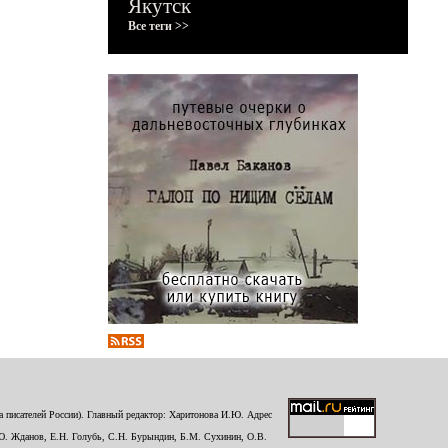
Якутск
Все теги >>
 писателей России). Главный редактор: Харитонова И.Ю. Адрес
Ю. Жданов, Е.Н. Голубь, С.Н. Бурындин, Б.М. Сухинин, О.В.