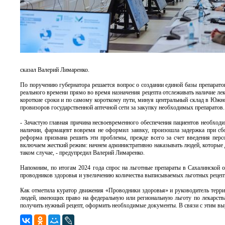
сказал Валерий Лимаренко.
По поручению губернатора решается вопрос о создании единой базы препарато
реального времени прямо во время назначения рецепта отслеживать наличие лек
короткие сроки и по самому короткому пути, минуя центральный склад в Южно
провизоров государственной аптечной сети за закупку необходимых препаратов.
- Зачастую главная причина несвоевременного обеспечения пациентов необходи
наличии, фармацевт вовремя не оформил заявку, произошла задержка при сб
реформа призвана решить эти проблемы, прежде всего за счет введения персо
включаем жесткий режим: начнем административно наказывать людей, которые 
таком случае, - предупредил Валерий Лимаренко.
Напомним, по итогам 2024 года спрос на льготные препараты в Сахалинской 
проводников здоровья и увеличению количества выписываемых льготных рецеп
Как отметила куратор движения «Проводники здоровья» и руководитель терр
людей, имеющих право на федеральную или региональную льготу по лекарства
получить нужный рецепт, оформить необходимые документы. В связи с этим вы