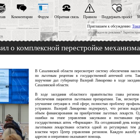
хив
Комментарии
Форум
Обратная связь
Правила
Поддержать проект
М
Приглашаем к обсуждению:
Трил
Надоела реклама? Зарегистри
ск
ил о комплексной перестройке механизма
В Сахалинской области пересмотрят систему обеспечения насел
по льготным рецептам в государственной аптечной сети. Так
поручение дал губернатор Валерий Лимаренко в ходе заседан
Сахалинской области.
В ходе заседания областного правительства глава регион
обеспечения пациентов льготными препаратами. Так, несмотря
улучшение ситуации в этой сфере, полностью проблему профиль
устранило. Валерий Лимаренко подчеркнул, что регион выдел
объем финансирования на приобретение льготных лекарств. О
ошибки на этапе управления закупками и поставками пре
государственных аптек «Фармация». На сегодняшний день вопро
льготными лекарствами остается одной из регулярных тем 
властям через Центр управления регионом. Каждую жалобу в
адресно и оперативно оказывают помощь.