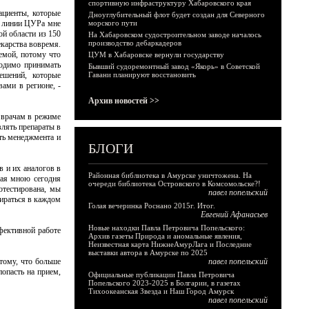
спортивную инфраструктуру Хабаровского края
ациенты, которые
Дноуглубительный флот будет создан для Северного
о линии ЦУРа мне
морского пути
ой области из 150
На Хабаровском судостроительном заводе началось
производство дебаркадеров
екарства вовремя.
емой, потому что
ЦУМ в Хабаровске вернули государству
одимо принимать
Бывший судоремонтный завод «Якорь» в Советской
ешений, которые
Гавани планируют восстановить
ами в регионе, -
Архив новостей >>
 врачам в режиме
влять препараты в
ть менеджмента и
БЛОГИ
в и их аналогов в
Районная библиотека в Амурске уничтожена. На
ная мною сегодня
очереди библиотека Островского в Комсомольске?!
отестирована, мы
павел попельский
ираться в каждом
Голая вечеринка Роснано 2015г. Итог.
Евгений Афанасьев
Новые находки Павла Петровича Попельского:
фективной работе
Архив газеты Природа и аномальные явления,
Неизвестная карта НижнеАмурЛага и Последние
выставки автора в Амурске по 2025
тому, что больше
павел попельский
опасть на прием,
Официальные публикации Павла Петровича
Попельского 2023-2025 в Болгарии, в газетах
Тихоокеанская Звезда и Наш Город Амурск
павел попельский