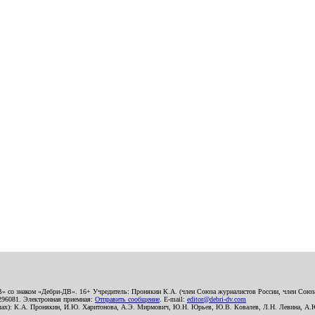
В» со знаком «Дебри-ДВ». 16+ Учредитель: Пронякин К.А. (член Союза журналистов России, член Союза
2296081. Электронная приемная:
Отправить сообщение
. E-mail:
editor@debri-dv.com
алах): К.А. Пронякин, И.Ю. Харитонова, А.Э. Мирмович, Ю.Н. Юрьев, Ю.В. Ковалев, Л.Н. Левина, А.