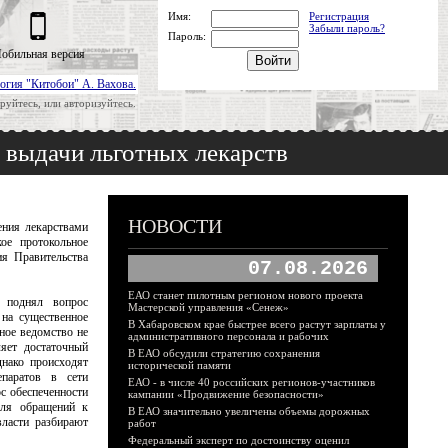
Имя:
Регистрация
Забыли пароль?
Пароль:
обильная версия
огия "Китобои" А. Вахова.
руйтесь, или авторизуйтесь.
 выдачи льготных лекарств
НОВОСТИ
ения лекарствами
ое протокольное
ия Правительства
07.08.2026
ЕАО станет пилотным регионом нового проекта
а поднял вопрос
Мастерской управления «Сенеж»
 на существенное
В Хабаровском крае быстрее всего растут зарплаты у
ное ведомство не
административного персонала и рабочих
яет достаточный
В ЕАО обсудили стратегию сохранения
днако происходят
исторической памяти
паратов в сети
ЕАО - в числе 40 российских регионов-участников
с обеспеченности
кампании «Продвижение безопасности»
для обращений к
В ЕАО значительно увеличены объемы дорожных
ласти разбирают
работ
Федеральный эксперт по достоинству оценил