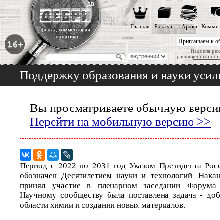
Главная
Разделы
Архив
Коммен
Приглашаем к о
Надоела рек
расширенный пои
Поддержку образования и науки уси
Вы просматриваете обычную версию
Перейти на мобильную версию >>
Период с 2022 по 2031 год Указом Президента Рос
обозначен Десятилетием науки и технологий. Накан
принял участие в пленарном заседании Форума 
Научному сообществу была поставлена задача - доб
области химии и создании новых материалов.