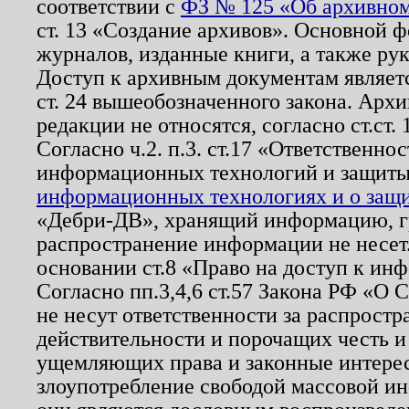
соответствии с
ФЗ № 125 «Об архивном
ст. 13 «Создание архивов». Основной ф
журналов, изданные книги, а также ру
Доступ к архивным документам являетс
ст. 24 вышеобозначенного закона. Арх
редакции не относятся, согласно ст.ст. 
Согласно ч.2. п.3. ст.17 «Ответственн
информационных технологий и защит
информационных технологиях и о защит
«Дебри-ДВ», хранящий информацию, гр
распространение информации не несет.
основании ст.8 «Право на доступ к ин
Согласно пп.3,4,6 ст.57 Закона РФ «О
не несут ответственности за распрост
действительности и порочащих честь и
ущемляющих права и законные интере
злоупотребление свободой массовой ин