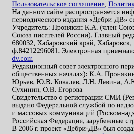
Пользовательское соглашение
,
Политик
На данном сайте распространяется ин
периодического издания «Дебри-ДВ» с
Учредитель: Пронякин К.А. (член Союз
Союза писателей России). Главный ред
680032, Хабаровский край, Хабаровск, п
ф.84212296081. Электронная приемная
dv.com
Редакционный совет электронного пер
общественных началах): К.А. Проняки
Юрьев, Ю.В. Ковалев, Л.Н. Левина, А.
Сухинин, О.В. Егорова
Свидетельство о регистрации СМИ (Р
выдано Федеральной службой по надзо
и массовых коммуникаций (Роскомнадзо
Российская Федерация, зарубежные ст
В 2006 г. проект «Дебри-ДВ» был созда