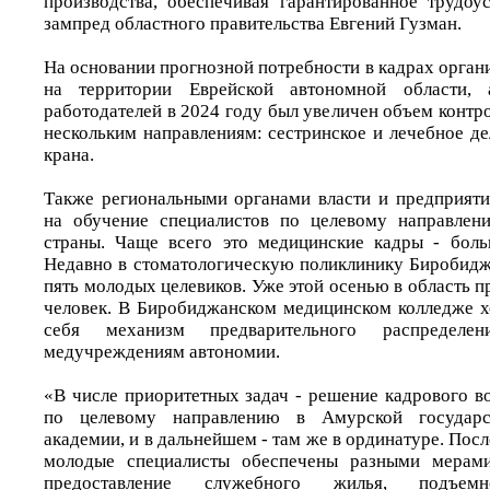
производства, обеспечивая гарантированное трудоус
зампред областного правительства Евгений Гузман.
На основании прогнозной потребности в кадрах орга
на территории Еврейской автономной области,
работодателей в 2024 году был увеличен объем конт
нескольким направлениям: сестринское и лечебное д
крана.
Также региональными органами власти и предприят
на обучение специалистов по целевому направлен
страны. Чаще всего это медицинские кадры - боль
Недавно в стоматологическую поликлинику Биробидж
пять молодых целевиков. Уже этой осенью в область п
человек. В Биробиджанском медицинском колледже 
себя механизм предварительного распределе
медучреждениям автономии.
«В числе приоритетных задач - решение кадрового в
по целевому направлению в Амурской государс
академии, и в дальнейшем - там же в ординатуре. Пос
молодые специалисты обеспечены разными мерами
предоставление служебного жилья, подъе