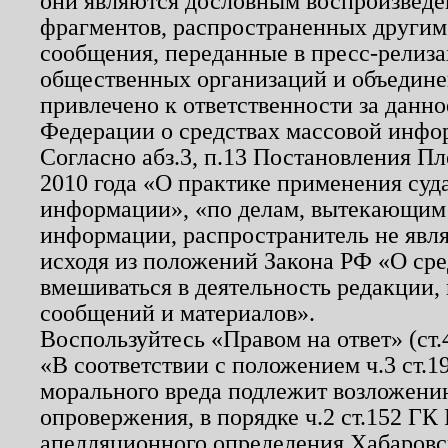
они являются дословным воспроизведе
фрагментов, распространенных другим
сообщения, переданные в пресс-релиза
общественных организаций и объединен
привлечено к ответственности за данн
Федерации о средствах массовой инфо
Согласно абз.3, п.13 Постановления П
2010 года «О практике применения суд
информации», «по делам, вытекающим
информации, распространитель не явл
исходя из положений Закона РФ «О ср
вмешиваться в деятельность редакции, 
сообщений и материалов».
Воспользуйтесь «Правом на ответ» (ст
«В соответствии с положением ч.3 ст.
морального вреда подлежит возложению
опровержения, в порядке ч.2 ст.152 ГК 
апелляционного определения Хабаровско