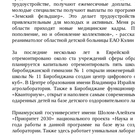
трудоустройстве, получают ежемесячные доплаты. 
молодые специалисты получают выплаты по програм
«Земский фельдшер». Это делает трудоустройс
привлекательным для молодых и активных. Меня ра
области приходят новые медицинские кадры. П
пополнение, но и обновление коллективов», - расска
реаниматолог областной детской больницы ЕАО Кэлин
За последние несколько лет в Еврейской а
отремонтировано около ста учреждений сферы обра
планируется капитально отремонтировать пять шк
биробиджанской гимназии № 1 открыли инженерный э
школы № 11 Биробиджана создан центр цифрового о
куб». В Центре образования имени Владимира Израйл
агролаборатория. Также в Биробиджане функционир
«Кванториум», открыт и наполнен самым современны
одаренных детей на базе детского оздоровительного л
Приамурский госуниверситет имени Шолом-Алейхем
«Приоритет 2030» национального проекта «Наука и 
года работы в данной программе на базе вуза со
лаборатории. Также здесь работает уникальная лабора