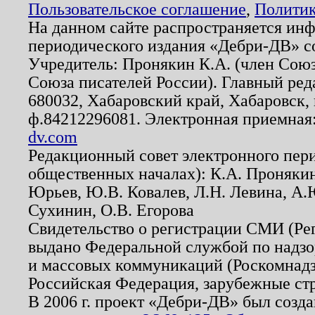
Пользовательское соглашение
,
Политик
На данном сайте распространяется ин
периодического издания «Дебри-ДВ» с
Учредитель: Пронякин К.А. (член Союз
Союза писателей России). Главный ред
680032, Хабаровский край, Хабаровск, п
ф.84212296081. Электронная приемная
dv.com
Редакционный совет электронного пер
общественных началах): К.А. Проняки
Юрьев, Ю.В. Ковалев, Л.Н. Левина, А.
Сухинин, О.В. Егорова
Свидетельство о регистрации СМИ (Р
выдано Федеральной службой по надзо
и массовых коммуникаций (Роскомнадзо
Российская Федерация, зарубежные ст
В 2006 г. проект «Дебри-ДВ» был созда