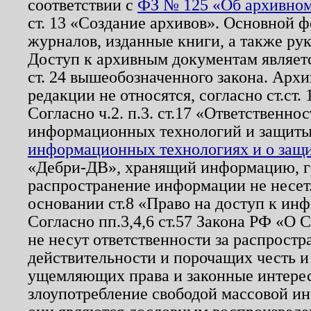
соответствии с
ФЗ № 125 «Об архивном
ст. 13 «Создание архивов». Основной ф
журналов, изданные книги, а также ру
Доступ к архивным документам являетс
ст. 24 вышеобозначенного закона. Арх
редакции не относятся, согласно ст.ст. 
Согласно ч.2. п.3. ст.17 «Ответственн
информационных технологий и защит
информационных технологиях и о защит
«Дебри-ДВ», хранящий информацию, гр
распространение информации не несет.
основании ст.8 «Право на доступ к ин
Согласно пп.3,4,6 ст.57 Закона РФ «О
не несут ответственности за распрост
действительности и порочащих честь и
ущемляющих права и законные интере
злоупотребление свободой массовой ин