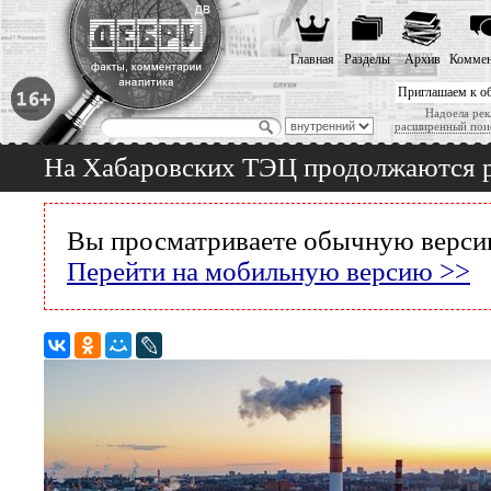
Главная
Разделы
Архив
Коммен
Приглашаем к о
Надоела рек
расширенный пои
На Хабаровских ТЭЦ продолжаются ра
Вы просматриваете обычную версию
Перейти на мобильную версию >>