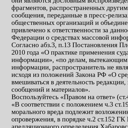
они являются дословным воспроизведе
фрагментов, распространенных другим
сообщения, переданные в пресс-релиза
общественных организаций и объединен
привлечено к ответственности за данн
Федерации о средствах массовой инфо
Согласно абз.3, п.13 Постановления П
2010 года «О практике применения суд
информации», «по делам, вытекающим
информации, распространитель не явл
исходя из положений Закона РФ «О ср
вмешиваться в деятельность редакции, 
сообщений и материалов».
Воспользуйтесь «Правом на ответ» (ст
«В соответствии с положением ч.3 ст.
морального вреда подлежит возложению
опровержения, в порядке ч.2 ст.152 ГК 
апелляционного определения Хабаровско