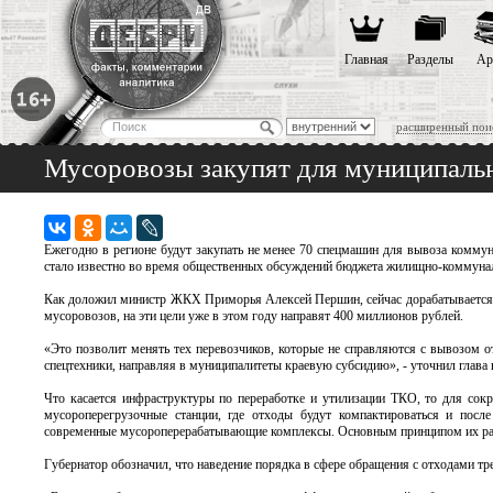
Главная
Разделы
Ар
расширенный пои
Мусоровозы закупят для муниципаль
Ежегодно в регионе будут закупать не менее 70 спецмашин для вывоза комму
стало известно во время общественных обсуждений бюджета жилищно-коммуналь
Как доложил министр ЖКХ Приморья Алексей Першин, сейчас дорабатывается к
мусоровозов, на эти цели уже в этом году направят 400 миллионов рублей.
«Это позволит менять тех перевозчиков, которые не справляются с вывозом о
спецтехники, направляя в муниципалитеты краевую субсидию», - уточнил глава 
Что касается инфраструктуры по переработке и утилизации ТКО, то для сокр
мусороперегрузочные станции, где отходы будут компактироваться и после
современные мусороперерабатывающие комплексы. Основным принципом их раб
Губернатор обозначил, что наведение порядка в сфере обращения с отходами тр