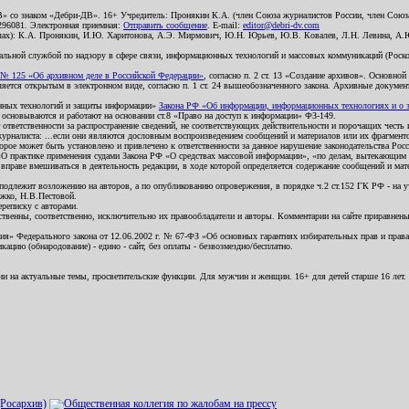
В» со знаком «Дебри-ДВ». 16+ Учредитель: Пронякин К.А. (член Союза журналистов России, член Союза
2296081. Электронная приемная:
Отправить сообщение
. E-mail:
editor@debri-dv.com
алах): К.А. Пронякин, И.Ю. Харитонова, А.Э. Мирмович, Ю.Н. Юрьев, Ю.В. Ковалев, Л.Н. Левина, А.
льной службой по надзору в сфере связи, информационных технологий и массовых коммуникаций (Роском
№ 125 «Об архивном деле в Российской Федерации»
, согласно п. 2 ст. 13 «Создание архивов». Основно
ется открытым в электронном виде, согласно п. 1 ст. 24 вышеобозначенного закона. Архивные документы 
ионных технологий и защиты информации»
Закона РФ «Об информации, информационных технологиях и о за
я основываются и работают на основании ст.8 «Право на доступ к информации» ФЗ-149.
 ответственности за распространение сведений, не соответствующих действительности и порочащих чест
урналиста: ...если они являются дословным воспроизведением сообщений и материалов или их фрагмент
орое может быть установлено и привлечено к ответственности за данное нарушение законодательства Рос
«О практике применения судами Закона РФ «О средствах массовой информации», «по делам, вытекающим 
вправе вмешиваться в деятельность редакции, в ходе которой определяется содержание сообщений и мат
одлежит возложению на авторов, а по опубликованию опровержения, в порядке ч.2 ст.152 ГК РФ - на уч
ожко, Н.В.Пестовой.
ереписку с авторами.
тственны, соответственно, исключительно их правообладатели и авторы. Комментарии на сайте приравне
я» Федерального закона от 12.06.2002 г. № 67-ФЗ «Об основных гарантиях избирательных прав и права н
ацию (обнародование) - едино - сайт, без оплаты - безвозмездно/бесплатно.
ии на актуальные темы, просветительские функции. Для мужчин и женщин. 16+ для детей старше 16 лет.