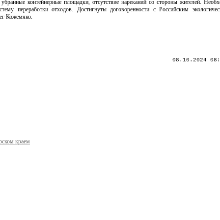
 убранные контейнерные площадки, отсутствие нареканий со стороны жителей. Необ
стему переработки отходов. Достигнуты договоренности с Российским экологичес
ег Кожемяко.
08.10.2024 08
рском краем