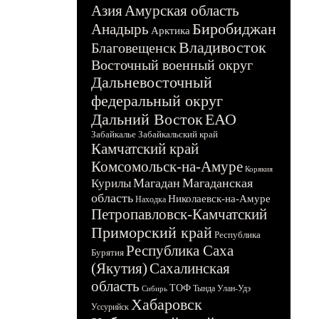
Азия
Амурская область
Биробиджан
Анадырь
Арктика
Владивосток
Благовещенск
Восточный военный округ
Дальневосточный
федеральный округ
Дальний Восток
ЕАО
Забайкалье
Забайкальский край
Камчатский край
Комсомольск-на-Амуре
Корякия
Магадан
Магаданская
Курилы
область
Николаевск-на-Амуре
Находка
Петропавловск-Камчатский
Приморский край
Республика
Республика Саха
Бурятия
(Якутия)
Сахалинская
область
ТОФ
Тында
Улан-Удэ
Сибирь
Хабаровск
Уссурийск