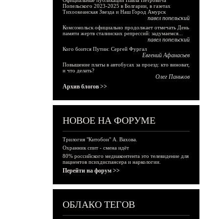
Официальные публикации Павла Петровича
Попельского 2023-2025 в Болгарии, в газетах
Тихоокеанская Звезда и Наш Город Амурск
павел попельский
Комсомольск официально продолжает отмечать День
памяти жертв сталинских репрессий: задумаемся...
павел попельский
Кого боится Путин: Сергей Фургал
Евгений Афанасьев
Повышение платы в автобусах за проезд: кто виноват,
и что делать?
Олег Паньков
Архив блогов >>
НОВОЕ НА ФОРУМЕ
Трилогия "Китобои" А. Вахова.
Охранник спит - смена идёт
80% российского медиаконтента это телевидение для
пациентов психдиспансера и наркологии.
Перейти на форум >>
ОБЛАКО ТЕГОВ