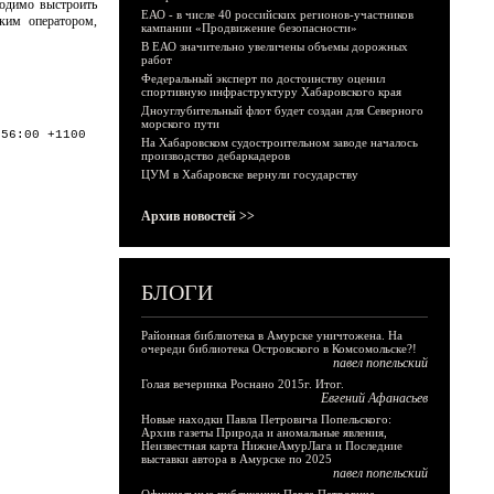
ходимо выстроить
ЕАО - в числе 40 российских регионов-участников
ким оператором,
кампании «Продвижение безопасности»
В ЕАО значительно увеличены объемы дорожных
работ
Федеральный эксперт по достоинству оценил
спортивную инфраструктуру Хабаровского края
Дноуглубительный флот будет создан для Северного
морского пути
:56:00 +1100
На Хабаровском судостроительном заводе началось
производство дебаркадеров
ЦУМ в Хабаровске вернули государству
Архив новостей >>
БЛОГИ
Районная библиотека в Амурске уничтожена. На
очереди библиотека Островского в Комсомольске?!
павел попельский
Голая вечеринка Роснано 2015г. Итог.
Евгений Афанасьев
Новые находки Павла Петровича Попельского:
Архив газеты Природа и аномальные явления,
Неизвестная карта НижнеАмурЛага и Последние
выставки автора в Амурске по 2025
павел попельский