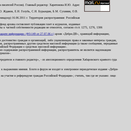
 писателей России). Главный редактор: Харитонова И.Ю. Адрес
Ю. Жданов, Е.Н. Голубь, С.Н. Бурындин, Б.М. Сухинин, О.В.
надзор) 16.06.2011 г. Территория распространения: Российская
й фонд архива составляют публикации газет и журналов, изданные
к частной собственности редакции не относятся, согласно ст.ст. 1275, 1276, 1306
щите информации» (ФЗ-149 от 27.07.06 г.)
архив «Дебри-ДВ», хранящий информацию,
ь и достоинство граждан и организаций, либо ущемляющих права и законные интересы граждан,
ов, распространенных другим средством массовой информации (а также сообщения, переданные
сийской Федерации о средствах массовой информации».
из содержания распространенной информации, распространитель не является надлежащим
ериалов».
редителя и главного редактор», - из апелляционного определения Хабаровского краевого суда
ны к выражению мнения. Блоги и форум не входят в электронное периодическое издание «Дебри-
а участие в референдуме граждан Российской Федерации»; считать, там где не указано: лицо