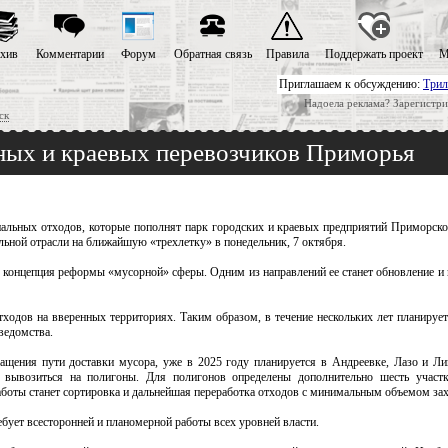
хив
Комментарии
Форум
Обратная связь
Правила
Поддержать проект
М
Приглашаем к обсуждению:
Трил
Надоела реклама? Зарегистри
ск
ных и краевых перевозчиков Приморья
нальных отходов, которые пополнят парк городских и краевых предприятий Приморско
ной отрасли на ближайшую «трехлетку» в понедельник, 7 октября.
онцепция реформы «мусорной» сферы. Одним из направлений ее станет обновление и 
тходов на вверенных территориях. Таким образом, в течение нескольких лет планирует
ведомства.
ащения пути доставки мусора, уже в 2025 году планируется в Андреевке, Лазо и Ли
 вывозиться на полигоны. Для полигонов определены дополнительно шесть участк
оты станет сортировка и дальнейшая переработка отходов с минимальным объемом зах
ебует всесторонней и планомерной работы всех уровней власти.