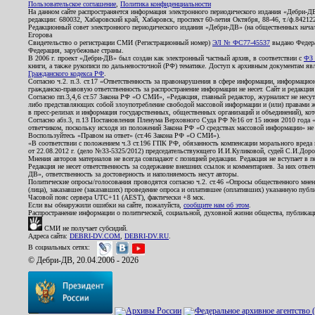
Пользовательское соглашение
,
Политика конфиденциальности
На данном сайте распространяется информация электронного периодического издания «Дебри-Д
редакции: 680032, Хабаровский край, Хабаровск, проспект 60-летия Октября, 88-46, т./ф.8421
Редакционный совет электронного периодического издания «Дебри-ДВ» (на общественных нач
Егорова
Свидетельство о регистрации СМИ (Регистрационный номер)
ЭЛ № ФС77-45537
выдано Федера
Федерация, зарубежные страны.
В 2006 г. проект «Дебри-ДВ» был создан как электронный частный архив, в соответствии с
ФЗ 
книги, а также рукописи по дальневосточной (РФ) тематике. Доступ к архивным документам явля
Гражданского кодекса РФ
.
Согласно ч.2. п.3. ст.17 «Ответственность за правонарушения в сфере информации, информац
гражданско-правовую ответственность за распространение информации не несет. Сайт и редакци
Согласно пп.3,4,6 ст.57 Закона РФ «О СМИ», «Редакция, главный редактор, журналист не несут
либо представляющих собой злоупотребление свободой массовой информации и (или) правами ж
в пресс-релизах и информация государственных, общественных организаций и объединений), кот
Согласно абз.3, п.13 Постановления Пленума Верховного Суда РФ №16 от 15 июня 2010 года 
ответчиком, поскольку исходя из положений Закона РФ «О средствах массовой информации» не 
Воспользуйтесь «Правом на ответ» (ст.46 Закона РФ «О СМИ»).
«В соответствии с положением ч.3 ст.196 ГПК РФ, обязанность компенсации морального вреда п
от 22.08.2012 г. (дело №33-5325/2012) председательствующего И.И.Куликовой, судей С.И.Дор
Мнения авторов материалов не всегда совпадают с позицией редакции. Редакция не вступает в п
Редакция не несет ответственность за содержание внешних ссылок и комментариев. За них отве
ДВ», ответственность за достоверность и наполняемость несут авторы.
Политические опросы/голосования проводятся согласно ч.2. ст.46 «Опросы общественного мнени
(лица), заказавшее (заказавших) проведение опроса и оплатившее (оплативших) указанную публик
Часовой пояс сервера UTC+11 (AEST), фактически +8 мск.
Если вы обнаружили ошибки на сайте, пожалуйста,
сообщите нам об этом
.
Распространение информации о политической, социальной, духовной жизни общества, публикац
СМИ не получает субсидий.
Адреса сайта:
DEBRI-DV.COM
,
DEBRI-DV.RU
.
В социальных сетях:
© Дебри-ДВ, 20.04.2006 - 2026