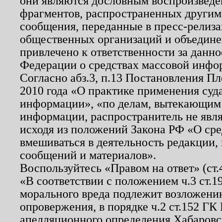
они являются дословным воспроизведе
фрагментов, распространенных другим
сообщения, переданные в пресс-релиза
общественных организаций и объединен
привлечено к ответственности за данн
Федерации о средствах массовой инфо
Согласно абз.3, п.13 Постановления П
2010 года «О практике применения суд
информации», «по делам, вытекающим
информации, распространитель не явл
исходя из положений Закона РФ «О ср
вмешиваться в деятельность редакции, 
сообщений и материалов».
Воспользуйтесь «Правом на ответ» (ст
«В соответствии с положением ч.3 ст.
морального вреда подлежит возложению
опровержения, в порядке ч.2 ст.152 ГК 
апелляционного определения Хабаровско