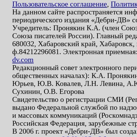
Пользовательское соглашение
,
Политик
На данном сайте распространяется ин
периодического издания «Дебри-ДВ» с
Учредитель: Пронякин К.А. (член Союз
Союза писателей России). Главный ред
680032, Хабаровский край, Хабаровск, п
ф.84212296081. Электронная приемная
dv.com
Редакционный совет электронного пер
общественных началах): К.А. Проняки
Юрьев, Ю.В. Ковалев, Л.Н. Левина, А.
Сухинин, О.В. Егорова
Свидетельство о регистрации СМИ (Р
выдано Федеральной службой по надзо
и массовых коммуникаций (Роскомнадзо
Российская Федерация, зарубежные ст
В 2006 г. проект «Дебри-ДВ» был созда