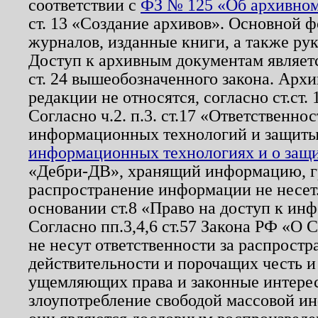
соответствии с
ФЗ № 125 «Об архивном
ст. 13 «Создание архивов». Основной ф
журналов, изданные книги, а также ру
Доступ к архивным документам являетс
ст. 24 вышеобозначенного закона. Арх
редакции не относятся, согласно ст.ст. 
Согласно ч.2. п.3. ст.17 «Ответственн
информационных технологий и защит
информационных технологиях и о защит
«Дебри-ДВ», хранящий информацию, гр
распространение информации не несет.
основании ст.8 «Право на доступ к ин
Согласно пп.3,4,6 ст.57 Закона РФ «О
не несут ответственности за распрост
действительности и порочащих честь и
ущемляющих права и законные интере
злоупотребление свободой массовой ин