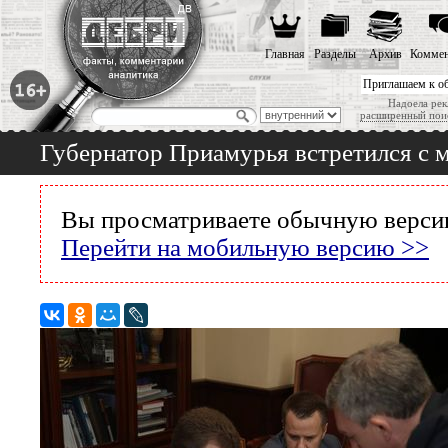
Главная
Разделы
Архив
Коммен
Приглашаем к о
Надоела рек
расширенный пои
Губернатор Приамурья встретился с 
Вы просматриваете обычную версию
Перейти на мобильную версию >>