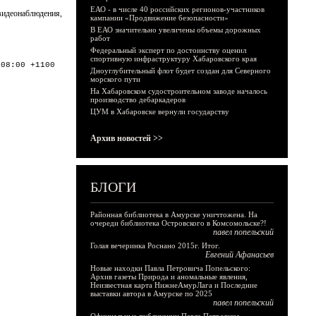
ЕАО - в числе 40 российских регионов-участников
видеонаблюдения,
кампании «Продвижение безопасности»
В ЕАО значительно увеличены объемы дорожных
работ
Федеральный эксперт по достоинству оценил
спортивную инфраструктуру Хабаровского края
:08:00 +1100
Дноуглубительный флот будет создан для Северного
морского пути
На Хабаровском судостроительном заводе началось
производство дебаркадеров
ЦУМ в Хабаровске вернули государству
Архив новостей >>
БЛОГИ
Районная библиотека в Амурске уничтожена. На
очереди библиотека Островского в Комсомольске?!
павел попельский
Голая вечеринка Роснано 2015г. Итог.
Евгений Афанасьев
Новые находки Павла Петровича Попельского:
Архив газеты Природа и аномальные явления,
Неизвестная карта НижнеАмурЛага и Последние
выставки автора в Амурске по 2025
павел попельский