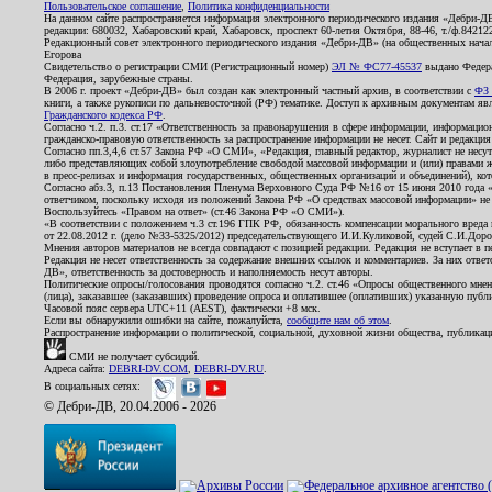
Пользовательское соглашение
,
Политика конфиденциальности
На данном сайте распространяется информация электронного периодического издания «Дебри-Д
редакции: 680032, Хабаровский край, Хабаровск, проспект 60-летия Октября, 88-46, т./ф.8421
Редакционный совет электронного периодического издания «Дебри-ДВ» (на общественных нач
Егорова
Свидетельство о регистрации СМИ (Регистрационный номер)
ЭЛ № ФС77-45537
выдано Федера
Федерация, зарубежные страны.
В 2006 г. проект «Дебри-ДВ» был создан как электронный частный архив, в соответствии с
ФЗ 
книги, а также рукописи по дальневосточной (РФ) тематике. Доступ к архивным документам явля
Гражданского кодекса РФ
.
Согласно ч.2. п.3. ст.17 «Ответственность за правонарушения в сфере информации, информац
гражданско-правовую ответственность за распространение информации не несет. Сайт и редакци
Согласно пп.3,4,6 ст.57 Закона РФ «О СМИ», «Редакция, главный редактор, журналист не несут
либо представляющих собой злоупотребление свободой массовой информации и (или) правами ж
в пресс-релизах и информация государственных, общественных организаций и объединений), кот
Согласно абз.3, п.13 Постановления Пленума Верховного Суда РФ №16 от 15 июня 2010 года 
ответчиком, поскольку исходя из положений Закона РФ «О средствах массовой информации» не 
Воспользуйтесь «Правом на ответ» (ст.46 Закона РФ «О СМИ»).
«В соответствии с положением ч.3 ст.196 ГПК РФ, обязанность компенсации морального вреда п
от 22.08.2012 г. (дело №33-5325/2012) председательствующего И.И.Куликовой, судей С.И.Дор
Мнения авторов материалов не всегда совпадают с позицией редакции. Редакция не вступает в п
Редакция не несет ответственность за содержание внешних ссылок и комментариев. За них отве
ДВ», ответственность за достоверность и наполняемость несут авторы.
Политические опросы/голосования проводятся согласно ч.2. ст.46 «Опросы общественного мнени
(лица), заказавшее (заказавших) проведение опроса и оплатившее (оплативших) указанную публик
Часовой пояс сервера UTC+11 (AEST), фактически +8 мск.
Если вы обнаружили ошибки на сайте, пожалуйста,
сообщите нам об этом
.
Распространение информации о политической, социальной, духовной жизни общества, публикац
СМИ не получает субсидий.
Адреса сайта:
DEBRI-DV.COM
,
DEBRI-DV.RU
.
В социальных сетях:
© Дебри-ДВ, 20.04.2006 - 2026