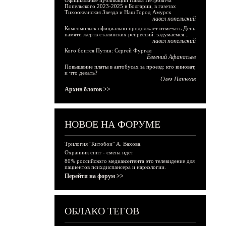
Официальные публикации Павла Петровича
Попельского 2023-2025 в Болгарии, в газетах
Тихоокеанская Звезда и Наш Город Амурск
павел попельский
Комсомольск официально продолжает отмечать День
памяти жертв сталинских репрессий: задумаемся...
павел попельский
Кого боится Путин: Сергей Фургал
Евгений Афанасьев
Повышение платы в автобусах за проезд: кто виноват,
и что делать?
Олег Паньков
Архив блогов >>
НОВОЕ НА ФОРУМЕ
Трилогия "Китобои" А. Вахова.
Охранник спит - смена идёт
80% российского медиаконтента это телевидение для
пациентов психдиспансера и наркологии.
Перейти на форум >>
ОБЛАКО ТЕГОВ