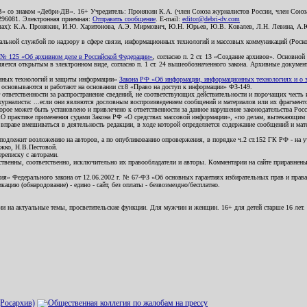
В» со знаком «Дебри-ДВ». 16+ Учредитель: Пронякин К.А. (член Союза журналистов России, член Союза
2296081. Электронная приемная:
Отправить сообщение
. E-mail:
editor@debri-dv.com
алах): К.А. Пронякин, И.Ю. Харитонова, А.Э. Мирмович, Ю.Н. Юрьев, Ю.В. Ковалев, Л.Н. Левина, А.
льной службой по надзору в сфере связи, информационных технологий и массовых коммуникаций (Роском
№ 125 «Об архивном деле в Российской Федерации»
, согласно п. 2 ст. 13 «Создание архивов». Основно
ется открытым в электронном виде, согласно п. 1 ст. 24 вышеобозначенного закона. Архивные документы 
ионных технологий и защиты информации»
Закона РФ «Об информации, информационных технологиях и о за
я основываются и работают на основании ст.8 «Право на доступ к информации» ФЗ-149.
 ответственности за распространение сведений, не соответствующих действительности и порочащих чест
урналиста: ...если они являются дословным воспроизведением сообщений и материалов или их фрагмент
орое может быть установлено и привлечено к ответственности за данное нарушение законодательства Рос
«О практике применения судами Закона РФ «О средствах массовой информации», «по делам, вытекающим 
вправе вмешиваться в деятельность редакции, в ходе которой определяется содержание сообщений и мат
одлежит возложению на авторов, а по опубликованию опровержения, в порядке ч.2 ст.152 ГК РФ - на уч
ожко, Н.В.Пестовой.
ереписку с авторами.
тственны, соответственно, исключительно их правообладатели и авторы. Комментарии на сайте приравне
я» Федерального закона от 12.06.2002 г. № 67-ФЗ «Об основных гарантиях избирательных прав и права н
ацию (обнародование) - едино - сайт, без оплаты - безвозмездно/бесплатно.
ии на актуальные темы, просветительские функции. Для мужчин и женщин. 16+ для детей старше 16 лет.