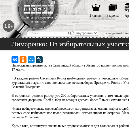
Главная
Разделы
Ар
расширенный пои
Лимаренко: На избирательных участк
На заседании правительства Сахалинской области губернатор поднял вопрос под
17 марта.
- В каждом районе Сахалина и Курил необходимо проверить участковые избира
курильчанам выразить свое волеизъявление на выборах Президента России. Учас
Валерий Лимаренко.
В островном регионе развернуто 290 избирательных участков, в том числе вр
голосовать досрочно. Свой выбор на сегодня сделали более 7 тысяч сахалинцев 
Члены избирательных комиссий посещают погранзаставы, маяки, нефтегазодобы
первых свое избирательное право реализовали пограничники на островах Мал
парка на Монероне.
Кроме того, организуют специальные судовые комиссии для голосования работни