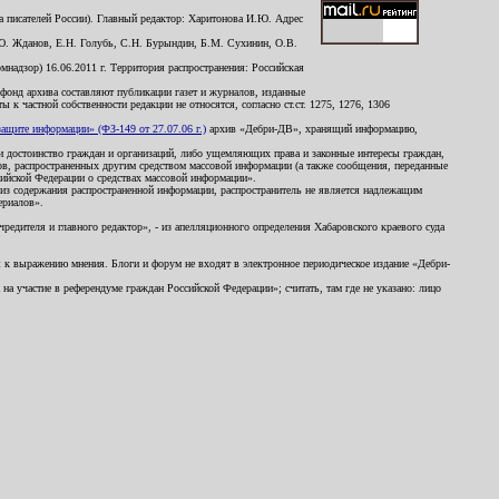
 писателей России). Главный редактор: Харитонова И.Ю. Адрес
Ю. Жданов, Е.Н. Голубь, С.Н. Бурындин, Б.М. Сухинин, О.В.
надзор) 16.06.2011 г. Территория распространения: Российская
й фонд архива составляют публикации газет и журналов, изданные
к частной собственности редакции не относятся, согласно ст.ст. 1275, 1276, 1306
щите информации» (ФЗ-149 от 27.07.06 г.)
архив «Дебри-ДВ», хранящий информацию,
ь и достоинство граждан и организаций, либо ущемляющих права и законные интересы граждан,
ов, распространенных другим средством массовой информации (а также сообщения, переданные
сийской Федерации о средствах массовой информации».
из содержания распространенной информации, распространитель не является надлежащим
ериалов».
редителя и главного редактор», - из апелляционного определения Хабаровского краевого суда
ны к выражению мнения. Блоги и форум не входят в электронное периодическое издание «Дебри-
а участие в референдуме граждан Российской Федерации»; считать, там где не указано: лицо