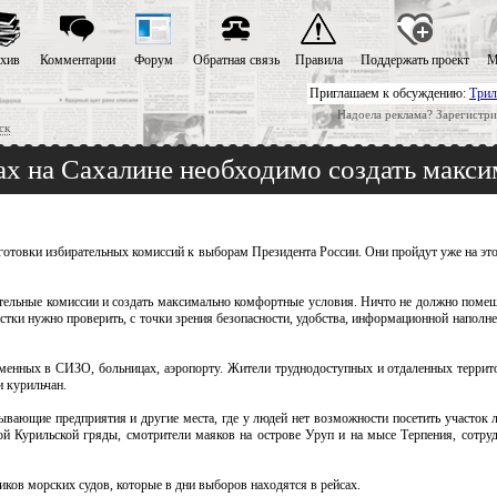
хив
Комментарии
Форум
Обратная связь
Правила
Поддержать проект
М
Приглашаем к обсуждению:
Трил
Надоела реклама? Зарегистри
ск
ах на Сахалине необходимо создать макс
готовки избирательных комиссий к выборам Президента России. Они пройдут уже на этой
тельные комиссии и создать максимально комфортные условия. Ничто не должно помеш
тки нужно проверить, с точки зрения безопасности, удобства, информационной наполне
еменных в СИЗО, больницах, аэропорту. Жители труднодоступных и отдаленных террит
и курильчан.
вающие предприятия и другие места, где у людей нет возможности посетить участок 
ой Курильской гряды, смотрители маяков на острове Уруп и на мысе Терпения, сотру
ков морских судов, которые в дни выборов находятся в рейсах.