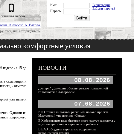
Имя:
Регистрация
Забыли пароль?
Пароль:
обильная версия
огия "Китобои" А. Вахова.
руйтесь, или авторизуйтесь.
имально комфортные условия
НОВОСТИ
 неделе - с 15 до
08.08.2026
ать сахалинцам и
нности, - отметил
Дмитрий Демешин объявил режим повышенной
готовности в Хабаровске
ориий уже начали
07.08.2026
ЕАО станет пилотным регионом нового проекта
лично. Одними из
Мастерской управления «Сенеж»
дники природного
В Хабаровском крае быстрее всего растут зарплаты у
административного персонала и рабочих
В ЕАО обсудили стратегию сохранения
исторической памяти