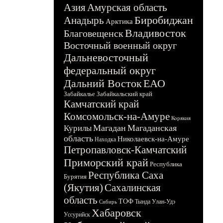
Азия
Амурская область
Биробиджан
Анадырь
Арктика
Владивосток
Благовещенск
Восточный военный округ
Дальневосточный
федеральный округ
Дальний Восток
ЕАО
Забайкалье
Забайкальский край
Камчатский край
Комсомольск-на-Амуре
Корякия
Магадан
Магаданская
Курилы
область
Николаевск-на-Амуре
Находка
Петропавловск-Камчатский
Приморский край
Республика
Республика Саха
Бурятия
(Якутия)
Сахалинская
область
ТОФ
Тында
Улан-Удэ
Сибирь
Хабаровск
Уссурийск