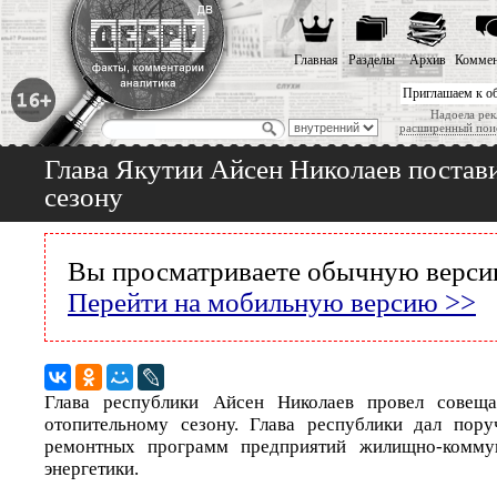
Главная
Разделы
Архив
Коммен
Приглашаем к о
Надоела рек
расширенный пои
Глава Якутии Айсен Николаев постави
сезону
Вы просматриваете обычную версию
Перейти на мобильную версию >>
Глава республики Айсен Николаев провел совеща
отопительному сезону. Глава республики дал пор
ремонтных программ предприятий жилищно-коммун
энергетики.