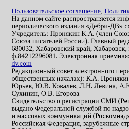
Пользовательское соглашение
,
Политик
На данном сайте распространяется ин
периодического издания «Дебри-ДВ» с
Учредитель: Пронякин К.А. (член Союз
Союза писателей России). Главный ред
680032, Хабаровский край, Хабаровск, п
ф.84212296081. Электронная приемная
dv.com
Редакционный совет электронного пер
общественных началах): К.А. Проняки
Юрьев, Ю.В. Ковалев, Л.Н. Левина, А.
Сухинин, О.В. Егорова
Свидетельство о регистрации СМИ (Р
выдано Федеральной службой по надзо
и массовых коммуникаций (Роскомнадзо
Российская Федерация, зарубежные ст