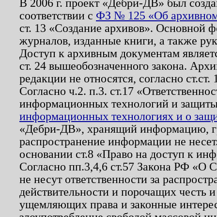
В 2006 г. проект «Дебри-ДВ» был созда
соответствии с
ФЗ № 125 «Об архивном
ст. 13 «Создание архивов». Основной ф
журналов, изданные книги, а также ру
Доступ к архивным документам являетс
ст. 24 вышеобозначенного закона. Арх
редакции не относятся, согласно ст.ст. 
Согласно ч.2. п.3. ст.17 «Ответственн
информационных технологий и защит
информационных технологиях и о защит
«Дебри-ДВ», хранящий информацию, гр
распространение информации не несет.
основании ст.8 «Право на доступ к ин
Согласно пп.3,4,6 ст.57 Закона РФ «О
не несут ответственности за распрост
действительности и порочащих честь и
ущемляющих права и законные интере
злоупотребление свободой массовой ин