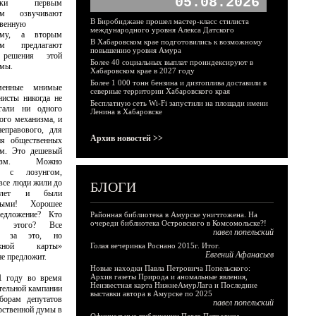
05.08.2026
тики первым
ом озвучивают
В Биробиджане прошел мастер-класс стилиста
твенную
международного уровня Алекса Датского
ему, а вторым
В Хабаровском крае подготовились к возможному
ом предлагают
повышению уровня Амура
 решения этой
Более 40 социальных выплат проиндексируют в
мы.
Хабаровском крае в 2027 году
Более 1 000 тонн бензина и дизтоплива доставили в
менные мнимые
северные территории Хабаровского края
исты никогда не
Бесплатную сеть Wi-Fi запустили на площади имени
агали ни одного
Ленина в Хабаровске
ого механизма, и
еправового, для
Архив новостей >>
ия общественных
ем. Это дешевый
лизм. Можно
и с лозунгом,
все люди жили до
БЛОГИ
лет и были
выми! Хорошее
едложение? Кто
Районная библиотека в Амурске уничтожена. На
очереди библиотека Островского в Комсомольске?!
ив этого? Все
павел попельский
ко за это, но
ожной карты»
Голая вечеринка Роснано 2015г. Итог.
Евгений Афанасьев
не предложит.
Новые находки Павла Петровича Попельского:
Архив газеты Природа и аномальные явления,
1 году во время
Неизвестная карта НижнеАмурЛага и Последние
тельной кампании
выставки автора в Амурске по 2025
борам депутатов
павел попельский
рственной думы в