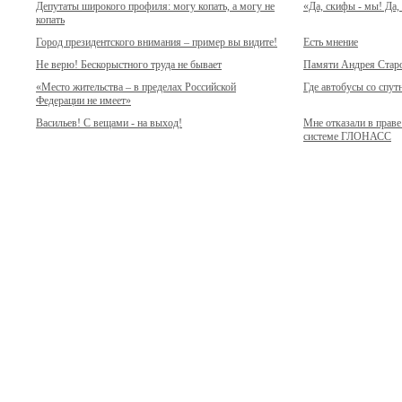
Депутаты широкого профиля: могу копать, а могу не
«Да, скифы - мы! Да,
копать
Город президентского внимания – пример вы видите!
Есть мнение
Не верю! Бескорыстного труда не бывает
Памяти Андрея Стар
«Место жительства – в пределах Российской
Где автобусы со спут
Федерации не имеет»
Васильев! С вещами - на выход!
Мне отказали в прав
системе ГЛОНАСС