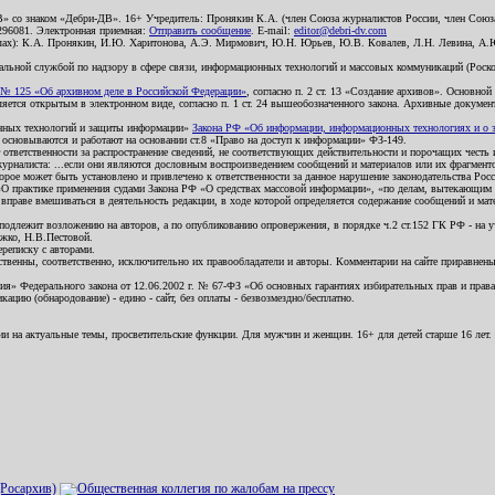
В» со знаком «Дебри-ДВ». 16+ Учредитель: Пронякин К.А. (член Союза журналистов России, член Союза
2296081. Электронная приемная:
Отправить сообщение
. E-mail:
editor@debri-dv.com
алах): К.А. Пронякин, И.Ю. Харитонова, А.Э. Мирмович, Ю.Н. Юрьев, Ю.В. Ковалев, Л.Н. Левина, А.
льной службой по надзору в сфере связи, информационных технологий и массовых коммуникаций (Роском
№ 125 «Об архивном деле в Российской Федерации»
, согласно п. 2 ст. 13 «Создание архивов». Основно
ется открытым в электронном виде, согласно п. 1 ст. 24 вышеобозначенного закона. Архивные документы 
ионных технологий и защиты информации»
Закона РФ «Об информации, информационных технологиях и о за
я основываются и работают на основании ст.8 «Право на доступ к информации» ФЗ-149.
 ответственности за распространение сведений, не соответствующих действительности и порочащих чест
урналиста: ...если они являются дословным воспроизведением сообщений и материалов или их фрагмент
орое может быть установлено и привлечено к ответственности за данное нарушение законодательства Рос
«О практике применения судами Закона РФ «О средствах массовой информации», «по делам, вытекающим 
вправе вмешиваться в деятельность редакции, в ходе которой определяется содержание сообщений и мат
одлежит возложению на авторов, а по опубликованию опровержения, в порядке ч.2 ст.152 ГК РФ - на уч
ожко, Н.В.Пестовой.
ереписку с авторами.
тственны, соответственно, исключительно их правообладатели и авторы. Комментарии на сайте приравне
я» Федерального закона от 12.06.2002 г. № 67-ФЗ «Об основных гарантиях избирательных прав и права н
ацию (обнародование) - едино - сайт, без оплаты - безвозмездно/бесплатно.
ии на актуальные темы, просветительские функции. Для мужчин и женщин. 16+ для детей старше 16 лет.