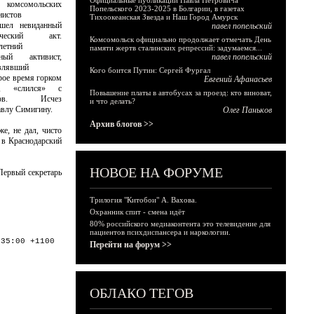
Официальные публикации Павла Петровича
 комсомольских
Попельского 2023-2025 в Болгарии, в газетах
нистов
Тихоокеанская Звезда и Наш Город Амурск
ошел невиданный
павел попельский
тический акт.
Комсомольск официально продолжает отмечать День
летний
памяти жертв сталинских репрессий: задумаемся...
йный активист,
павел попельский
влявший
Кого боится Путин: Сергей Фургал
рое время горком
Евгений Афанасьев
и, «слился» с
Повышение платы в автобусах за проезд: кто виноват,
ров. Исчез
и что делать?
авлу Симигину.
Олег Паньков
Архив блогов >>
е, не дал, чисто
 в Краснодарский
НОВОЕ НА ФОРУМЕ
Первый секретарь
Трилогия "Китобои" А. Вахова.
Охранник спит - смена идёт
80% российского медиаконтента это телевидение для
пациентов психдиспансера и наркологии.
:35:00 +1100
Перейти на форум >>
ОБЛАКО ТЕГОВ