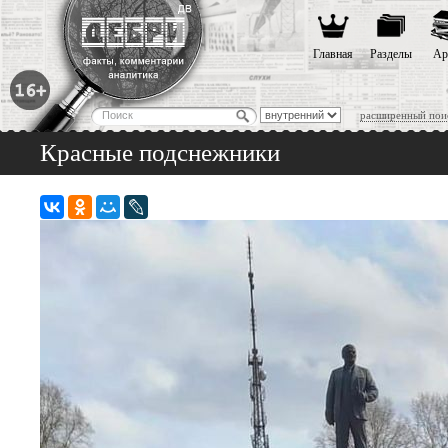
Главная
Разделы
Ар
расширенный пои
Красные подснежники