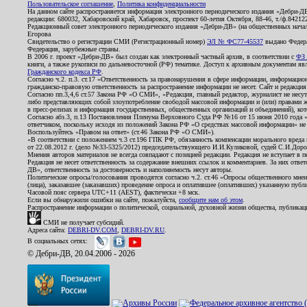
Пользовательское соглашение
,
Политика конфиденциальности
На данном сайте распространяется информация электронного периодического издания «Дебри-Д
редакции: 680032, Хабаровский край, Хабаровск, проспект 60-летия Октября, 88-46, т./ф.8421
Редакционный совет электронного периодического издания «Дебри-ДВ» (на общественных нач
Егорова
Свидетельство о регистрации СМИ (Регистрационный номер)
ЭЛ № ФС77-45537
выдано Федера
Федерация, зарубежные страны.
В 2006 г. проект «Дебри-ДВ» был создан как электронный частный архив, в соответствии с
ФЗ 
книги, а также рукописи по дальневосточной (РФ) тематике. Доступ к архивным документам явля
Гражданского кодекса РФ
.
Согласно ч.2. п.3. ст.17 «Ответственность за правонарушения в сфере информации, информац
гражданско-правовую ответственность за распространение информации не несет. Сайт и редакци
Согласно пп.3,4,6 ст.57 Закона РФ «О СМИ», «Редакция, главный редактор, журналист не несут
либо представляющих собой злоупотребление свободой массовой информации и (или) правами ж
в пресс-релизах и информация государственных, общественных организаций и объединений), кот
Согласно абз.3, п.13 Постановления Пленума Верховного Суда РФ №16 от 15 июня 2010 года 
ответчиком, поскольку исходя из положений Закона РФ «О средствах массовой информации» не 
Воспользуйтесь «Правом на ответ» (ст.46 Закона РФ «О СМИ»).
«В соответствии с положением ч.3 ст.196 ГПК РФ, обязанность компенсации морального вреда п
от 22.08.2012 г. (дело №33-5325/2012) председательствующего И.И.Куликовой, судей С.И.Дор
Мнения авторов материалов не всегда совпадают с позицией редакции. Редакция не вступает в п
Редакция не несет ответственность за содержание внешних ссылок и комментариев. За них отве
ДВ», ответственность за достоверность и наполняемость несут авторы.
Политические опросы/голосования проводятся согласно ч.2. ст.46 «Опросы общественного мнени
(лица), заказавшее (заказавших) проведение опроса и оплатившее (оплативших) указанную публик
Часовой пояс сервера UTC+11 (AEST), фактически +8 мск.
Если вы обнаружили ошибки на сайте, пожалуйста,
сообщите нам об этом
.
Распространение информации о политической, социальной, духовной жизни общества, публикац
СМИ не получает субсидий.
Адреса сайта:
DEBRI-DV.COM
,
DEBRI-DV.RU
.
В социальных сетях:
© Дебри-ДВ, 20.04.2006 - 2026