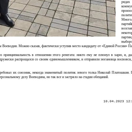
рядах
комму
произ
поли
Много
парти
возгла
некото
парти
выбо
 Воеводин. Можно сказав, фактически уступив место кандидату от «Единой России» П
принципиальность в отношении этого ренегата: никто ему не плюнул в харю, и, даж
дружески распрощался со своим единомышленником, и отправили зюгановца восвояси,
ребовал их союзник, некогда знаменитый политик левого толка Николай Платошкин. 
рсональному делу Воеводина, но так все и застряло на стадии обещаний.
10.04.2023 12