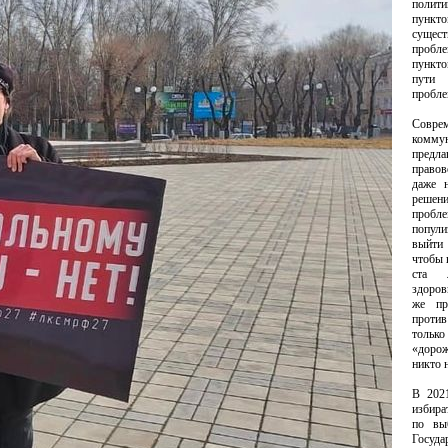
поли
пункт
сущес
пробл
пункт
пути
пробле
Совре
коммун
предл
правов
даже н
решен
пробл
попу
выйт
чтобы 
ста 
здоро
же пр
прот
толь
«дор
никто 
В 202
избира
по вы
Госуда