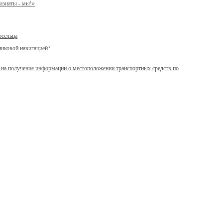
 азиаты - мы!»
осельца
никовой навигацией?
е на получение информации о местоположении транспортных средств по