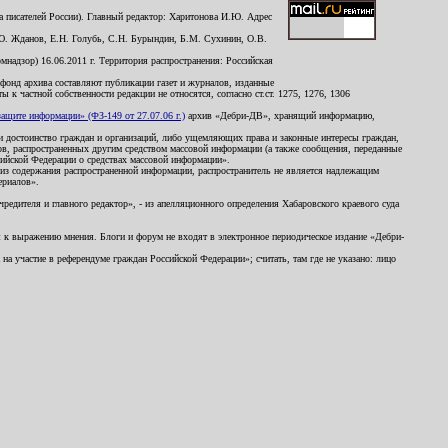
 писателей России). Главный редактор: Харитонова И.Ю. Адрес
Ю. Жданов, Е.Н. Голубь, С.Н. Бурындин, Б.М. Сухинин, О.В.
надзор) 16.06.2011 г. Территория распространения: Российская
й фонд архива составляют публикации газет и журналов, изданные
к частной собственности редакции не относятся, согласно ст.ст. 1275, 1276, 1306
щите информации» (ФЗ-149 от 27.07.06 г.)
архив «Дебри-ДВ», хранящий информацию,
ь и достоинство граждан и организаций, либо ущемляющих права и законные интересы граждан,
ов, распространенных другим средством массовой информации (а также сообщения, переданные
сийской Федерации о средствах массовой информации».
из содержания распространенной информации, распространитель не является надлежащим
ериалов».
редителя и главного редактор», - из апелляционного определения Хабаровского краевого суда
ны к выражению мнения. Блоги и форум не входят в электронное периодическое издание «Дебри-
а участие в референдуме граждан Российской Федерации»; считать, там где не указано: лицо