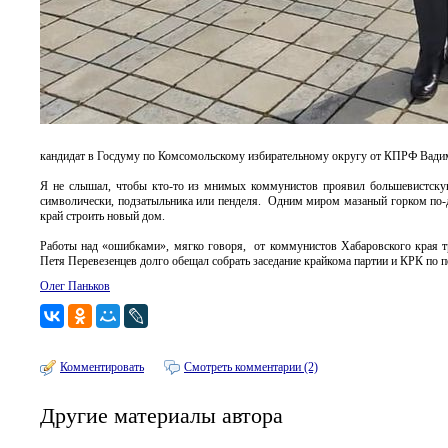
кандидат в Госдуму по Комсомольскому избирательному округу от КПРФ Вадим
Я не слышал, чтобы кто-то из мнимых коммунистов проявил большевистскую 
символически, подзатыльника или пенделя. Одним миром мазаный горком по-
край строить новый дом.
Работы над «ошибками», мягко говоря, от коммунистов Хабаровского края т
Петя Перевезенцев долго обещал собрать заседание крайкома партии и КРК по пе
Олег Паньков
Комментировать
Смотреть комментарии (2)
Другие материалы автора