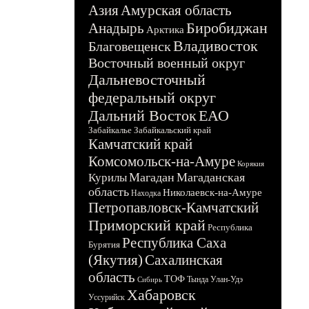
Азия
Амурская область
Биробиджан
Анадырь
Арктика
Владивосток
Благовещенск
Восточный военный округ
Дальневосточный
федеральный округ
Дальний Восток
ЕАО
Забайкалье
Забайкальский край
Камчатский край
Комсомольск-на-Амуре
Корякия
Магадан
Магаданская
Курилы
область
Николаевск-на-Амуре
Находка
Петропавловск-Камчатский
Приморский край
Республика
Республика Саха
Бурятия
(Якутия)
Сахалинская
область
ТОФ
Тында
Улан-Удэ
Сибирь
Хабаровск
Уссурийск