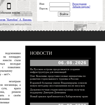
Имя:
Регистрация
Забыли пароль?
Пароль:
обильная версия
огия "Китобои" А. Вахова.
руйтесь, или авторизуйтесь.
НОВОСТИ
подснежники
й, на площадях
а юности стали
06.08.2026
яться молодые
 с плакатами:
На Русском острове продолжается создание
унальному
инфраструктуры для инноваций
 – нет!».
Олег Кожемяко представил новые инициативы по
развитию горнолыжного туризма в России
м нехитрым
В краевой больнице имени Владимирцева освоили
ом зюгановцы, а
новую методику восстановления после инсульта
ути, враги
Дальневосточная студия кинохроники получила
низма, решили
поддержку Дмитрия Демешина
мнить о своём
Новый циклон приближается к Хабаровскому краю
вовании.
твенные