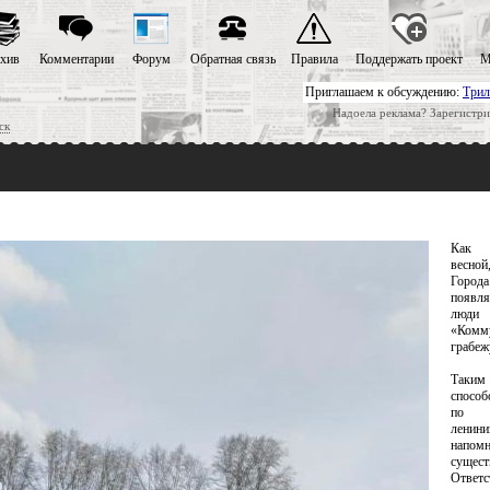
хив
Комментарии
Форум
Обратная связь
Правила
Поддержать проект
М
Приглашаем к обсуждению:
Трил
Надоела реклама? Зарегистри
ск
Как 
весно
Город
появл
люди
«Комм
грабежу
Таки
способ
по с
лени
напо
сущест
Ответс