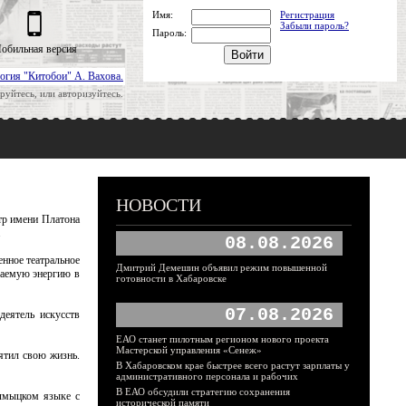
Имя:
Регистрация
Забыли пароль?
Пароль:
обильная версия
огия "Китобои" А. Вахова.
руйтесь, или авторизуйтесь.
НОВОСТИ
атр имени Платона
».
08.08.2026
нное театральное
Дмитрий Демешин объявил режим повышенной
каемую энергию в
готовности в Хабаровске
07.08.2026
деятель искусств
ЕАО станет пилотным регионом нового проекта
Мастерской управления «Сенеж»
вятил свою жизнь.
В Хабаровском крае быстрее всего растут зарплаты у
административного персонала и рабочих
В ЕАО обсудили стратегию сохранения
алмыцком языке с
исторической памяти