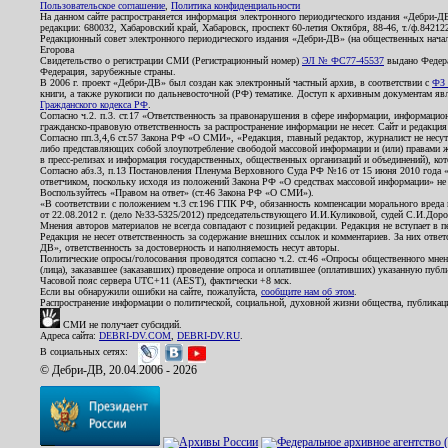
Пользовательское соглашение
,
Политика конфиденциальности
На данном сайте распространяется информация электронного периодического издания «Дебри-Д
редакции: 680032, Хабаровский край, Хабаровск, проспект 60-летия Октября, 88-46, т./ф.8421
Редакционный совет электронного периодического издания «Дебри-ДВ» (на общественных нач
Егорова
Свидетельство о регистрации СМИ (Регистрационный номер)
ЭЛ № ФС77-45537
выдано Федера
Федерация, зарубежные страны.
В 2006 г. проект «Дебри-ДВ» был создан как электронный частный архив, в соответствии с
ФЗ 
книги, а также рукописи по дальневосточной (РФ) тематике. Доступ к архивным документам явля
Гражданского кодекса РФ
.
Согласно ч.2. п.3. ст.17 «Ответственность за правонарушения в сфере информации, информац
гражданско-правовую ответственность за распространение информации не несет. Сайт и редакци
Согласно пп.3,4,6 ст.57 Закона РФ «О СМИ», «Редакция, главный редактор, журналист не несут
либо представляющих собой злоупотребление свободой массовой информации и (или) правами ж
в пресс-релизах и информация государственных, общественных организаций и объединений), кот
Согласно абз.3, п.13 Постановления Пленума Верховного Суда РФ №16 от 15 июня 2010 года 
ответчиком, поскольку исходя из положений Закона РФ «О средствах массовой информации» не 
Воспользуйтесь «Правом на ответ» (ст.46 Закона РФ «О СМИ»).
«В соответствии с положением ч.3 ст.196 ГПК РФ, обязанность компенсации морального вреда п
от 22.08.2012 г. (дело №33-5325/2012) председательствующего И.И.Куликовой, судей С.И.Дор
Мнения авторов материалов не всегда совпадают с позицией редакции. Редакция не вступает в п
Редакция не несет ответственность за содержание внешних ссылок и комментариев. За них отве
ДВ», ответственность за достоверность и наполняемость несут авторы.
Политические опросы/голосования проводятся согласно ч.2. ст.46 «Опросы общественного мнени
(лица), заказавшее (заказавших) проведение опроса и оплатившее (оплативших) указанную публик
Часовой пояс сервера UTC+11 (AEST), фактически +8 мск.
Если вы обнаружили ошибки на сайте, пожалуйста,
сообщите нам об этом
.
Распространение информации о политической, социальной, духовной жизни общества, публикац
СМИ не получает субсидий.
Адреса сайта:
DEBRI-DV.COM
,
DEBRI-DV.RU
.
В социальных сетях:
© Дебри-ДВ, 20.04.2006 - 2026