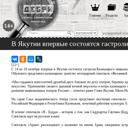
Главная
Разделы
Ар
расширенный пои
В Якутии впервые состоятся гастрол
[12+]
С 14 по 16 октября впервые в Якутии состоятся гастроли Калмыцкого национал
Ойунского представил калмыцкому зрителю легендарный спектакль «Желанный 
«Мы гордимся многолетней дружбой двух близких по духу театров, бережно хр
искусство. Притяжение свежего дыхания вечной мерзлоты и ветра калмыцких с
развитие национальных театров России», - отметил ранее Глава Якутии Айсен Н
На сцене Саха академического театра гости представят якутянам спектакли
Российской Федерации и Республики Калмыкия, почетный работник культуры А
В основе спектакля «Я - Будда» - история о том, как Сиддхартха Гаутама (Бу
Спектакль идет на русском языке.
Спектакль «Араш» рассказывает о мальчике по имени Араш, ежедневно встр