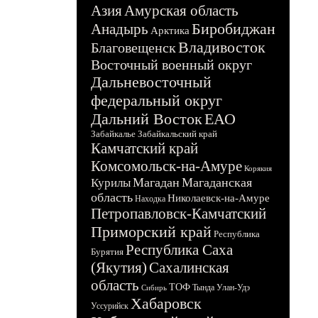
Азия
Амурская область
Биробиджан
Анадырь
Арктика
Владивосток
Благовещенск
Восточный военный округ
Дальневосточный
федеральный округ
Дальний Восток
ЕАО
Забайкалье
Забайкальский край
Камчатский край
Комсомольск-на-Амуре
Корякия
Магадан
Магаданская
Курилы
область
Николаевск-на-Амуре
Находка
Петропавловск-Камчатский
Приморский край
Республика
Республика Саха
Бурятия
(Якутия)
Сахалинская
область
ТОФ
Тында
Улан-Удэ
Сибирь
Хабаровск
Уссурийск