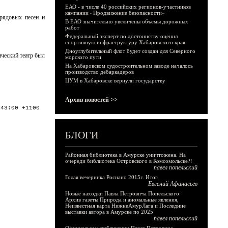
ЕАО - в числе 40 российских регионов-участников
кампании «Продвижение безопасности»
брядовых песен и
В ЕАО значительно увеличены объемы дорожных
работ
Федеральный эксперт по достоинству оценил
спортивную инфраструктуру Хабаровского края
Дноуглубительный флот будет создан для Северного
ческий театр был
морского пути
На Хабаровском судостроительном заводе началось
производство дебаркадеров
ЦУМ в Хабаровске вернули государству
Архив новостей >>
:43:00 +1100
БЛОГИ
Районная библиотека в Амурске уничтожена. На
очереди библиотека Островского в Комсомольске?!
павел попельский
Голая вечеринка Роснано 2015г. Итог.
Евгений Афанасьев
Новые находки Павла Петровича Попельского:
Архив газеты Природа и аномальные явления,
Неизвестная карта НижнеАмурЛага и Последние
выставки автора в Амурске по 2025
павел попельский