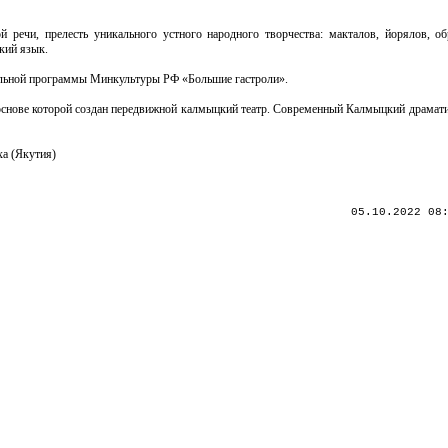
й речи, прелесть уникального устного народного творчества: макталов, йорялов, о
кий язык.
альной программы Минкультуры РФ «Большие гастроли».
 основе которой создан передвижной калмыцкий театр. Современный Калмыцкий драмати
ха (Якутия)
05.10.2022 08