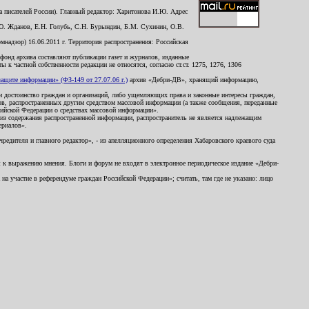
 писателей России). Главный редактор: Харитонова И.Ю. Адрес
Ю. Жданов, Е.Н. Голубь, С.Н. Бурындин, Б.М. Сухинин, О.В.
надзор) 16.06.2011 г. Территория распространения: Российская
й фонд архива составляют публикации газет и журналов, изданные
к частной собственности редакции не относятся, согласно ст.ст. 1275, 1276, 1306
щите информации» (ФЗ-149 от 27.07.06 г.)
архив «Дебри-ДВ», хранящий информацию,
ь и достоинство граждан и организаций, либо ущемляющих права и законные интересы граждан,
ов, распространенных другим средством массовой информации (а также сообщения, переданные
сийской Федерации о средствах массовой информации».
из содержания распространенной информации, распространитель не является надлежащим
ериалов».
редителя и главного редактор», - из апелляционного определения Хабаровского краевого суда
ны к выражению мнения. Блоги и форум не входят в электронное периодическое издание «Дебри-
а участие в референдуме граждан Российской Федерации»; считать, там где не указано: лицо