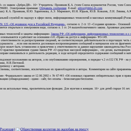
В» со знаком «Дебри-ДВ». 16+ Учредитель: Пронякин К.А. (член Союза журналистов России, член Союза
2296081. Электронная приемная:
Отправить сообщение
. E-mail:
editor@debri-dv.com
алах): К.А. Пронякин, И.Ю. Харитонова, А.Э. Мирмович, Ю.Н. Юрьев, Ю.В. Ковалев, Л.Н. Левина, А.
льной службой по надзору в сфере связи, информационных технологий и массовых коммуникаций (Роском
№ 125 «Об архивном деле в Российской Федерации»
, согласно п. 2 ст. 13 «Создание архивов». Основно
ется открытым в электронном виде, согласно п. 1 ст. 24 вышеобозначенного закона. Архивные документы 
ионных технологий и защиты информации»
Закона РФ «Об информации, информационных технологиях и о за
я основываются и работают на основании ст.8 «Право на доступ к информации» ФЗ-149.
 ответственности за распространение сведений, не соответствующих действительности и порочащих чест
урналиста: ...если они являются дословным воспроизведением сообщений и материалов или их фрагмент
орое может быть установлено и привлечено к ответственности за данное нарушение законодательства Рос
«О практике применения судами Закона РФ «О средствах массовой информации», «по делам, вытекающим 
вправе вмешиваться в деятельность редакции, в ходе которой определяется содержание сообщений и мат
одлежит возложению на авторов, а по опубликованию опровержения, в порядке ч.2 ст.152 ГК РФ - на уч
ожко, Н.В.Пестовой.
ереписку с авторами.
тственны, соответственно, исключительно их правообладатели и авторы. Комментарии на сайте приравне
я» Федерального закона от 12.06.2002 г. № 67-ФЗ «Об основных гарантиях избирательных прав и права н
ацию (обнародование) - едино - сайт, без оплаты - безвозмездно/бесплатно.
ии на актуальные темы, просветительские функции. Для мужчин и женщин. 16+ для детей старше 16 лет.