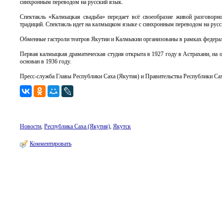
синхронным переводом на русский язык.
Спектакль «Калмыцкая свадьба» передает всё своеобразие живой разговорно
традиций. Спектакль идет на калмыцком языке с синхронным переводом на русс
Обменные гастроли театров Якутии и Калмыкии организованы в рамках федер
Первая калмыцкая драматическая студия открыта в 1927 году в Астрахани, на
основан в 1936 году.
Пресс-служба Главы Республики Саха (Якутия) и Правительства Республики Са
Новости
,
Республика Саха (Якутия)
,
Якутск
Комментировать