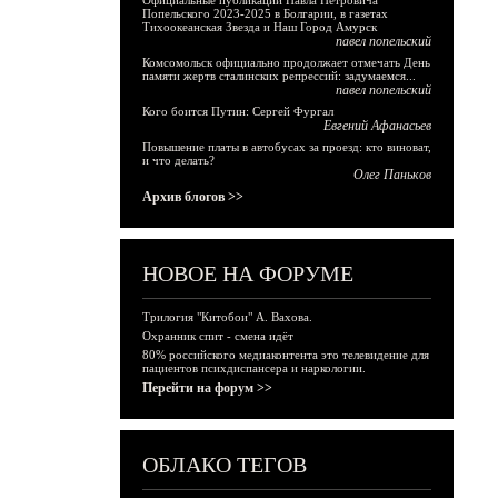
Официальные публикации Павла Петровича
Попельского 2023-2025 в Болгарии, в газетах
Тихоокеанская Звезда и Наш Город Амурск
павел попельский
Комсомольск официально продолжает отмечать День
памяти жертв сталинских репрессий: задумаемся...
павел попельский
Кого боится Путин: Сергей Фургал
Евгений Афанасьев
Повышение платы в автобусах за проезд: кто виноват,
и что делать?
Олег Паньков
Архив блогов >>
НОВОЕ НА ФОРУМЕ
Трилогия "Китобои" А. Вахова.
Охранник спит - смена идёт
80% российского медиаконтента это телевидение для
пациентов психдиспансера и наркологии.
Перейти на форум >>
ОБЛАКО ТЕГОВ