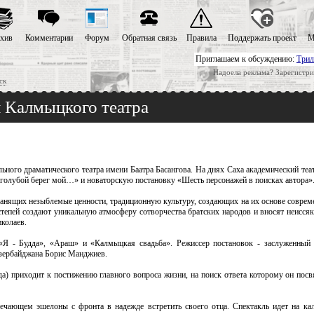
хив
Комментарии
Форум
Обратная связь
Правила
Поддержать проект
М
Приглашаем к обсуждению:
Трил
Надоела реклама? Зарегистри
ск
и Калмыцкого театра
ьного драматического театра имени Баатра Басангова. На днях Саха академический те
голубой берег мой…» и новаторскую постановку «Шесть персонажей в поисках автора
анящих незыблемые ценности, традиционную культуру, создающих на их основе совреме
тепей создают уникальную атмосферу сотворчества братских народов и вносят неисся
иколаев.
 «Я - Будда», «Араш» и «Калмыцкая свадьба». Режиссер постановок - заслуженный 
зербайджана Борис Манджиев.
дда) приходит к постижению главного вопроса жизни, на поиск ответа которому он пос
ечающем эшелоны с фронта в надежде встретить своего отца. Спектакль идет на к