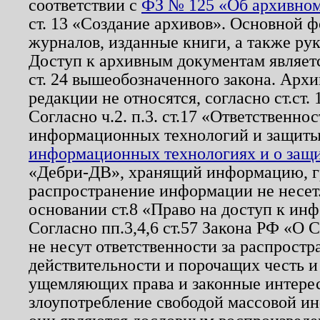
соответствии с
ФЗ № 125 «Об архивном
ст. 13 «Создание архивов». Основной ф
журналов, изданные книги, а также ру
Доступ к архивным документам являетс
ст. 24 вышеобозначенного закона. Арх
редакции не относятся, согласно ст.ст. 
Согласно ч.2. п.3. ст.17 «Ответственн
информационных технологий и защит
информационных технологиях и о защит
«Дебри-ДВ», хранящий информацию, гр
распространение информации не несет.
основании ст.8 «Право на доступ к ин
Согласно пп.3,4,6 ст.57 Закона РФ «О
не несут ответственности за распрост
действительности и порочащих честь и
ущемляющих права и законные интере
злоупотребление свободой массовой ин