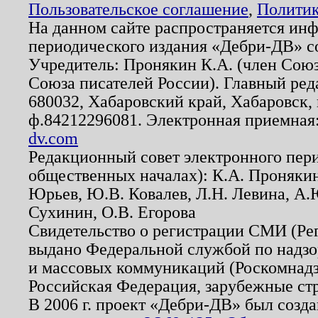
Пользовательское соглашение
,
Политик
На данном сайте распространяется ин
периодического издания «Дебри-ДВ» с
Учредитель: Пронякин К.А. (член Союз
Союза писателей России). Главный ред
680032, Хабаровский край, Хабаровск, п
ф.84212296081. Электронная приемная
dv.com
Редакционный совет электронного пер
общественных началах): К.А. Проняки
Юрьев, Ю.В. Ковалев, Л.Н. Левина, А.
Сухинин, О.В. Егорова
Свидетельство о регистрации СМИ (Р
выдано Федеральной службой по надзо
и массовых коммуникаций (Роскомнадзо
Российская Федерация, зарубежные ст
В 2006 г. проект «Дебри-ДВ» был созда