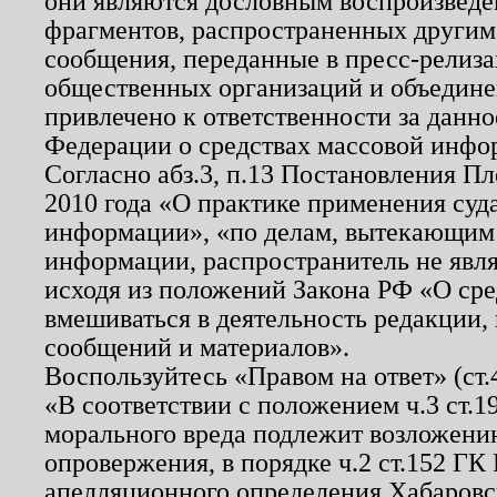
они являются дословным воспроизведе
фрагментов, распространенных другим
сообщения, переданные в пресс-релиза
общественных организаций и объединен
привлечено к ответственности за данн
Федерации о средствах массовой инфо
Согласно абз.3, п.13 Постановления П
2010 года «О практике применения суд
информации», «по делам, вытекающим
информации, распространитель не явл
исходя из положений Закона РФ «О ср
вмешиваться в деятельность редакции, 
сообщений и материалов».
Воспользуйтесь «Правом на ответ» (ст
«В соответствии с положением ч.3 ст.
морального вреда подлежит возложению
опровержения, в порядке ч.2 ст.152 ГК 
апелляционного определения Хабаровско