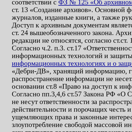
соответствии с
ФЗ № 125 «Об архивном
ст. 13 «Создание архивов». Основной ф
журналов, изданные книги, а также ру
Доступ к архивным документам являетс
ст. 24 вышеобозначенного закона. Арх
редакции не относятся, согласно ст.ст. 
Согласно ч.2. п.3. ст.17 «Ответственн
информационных технологий и защит
информационных технологиях и о защит
«Дебри-ДВ», хранящий информацию, гр
распространение информации не несет.
основании ст.8 «Право на доступ к ин
Согласно пп.3,4,6 ст.57 Закона РФ «О
не несут ответственности за распрост
действительности и порочащих честь и
ущемляющих права и законные интере
злоупотребление свободой массовой ин