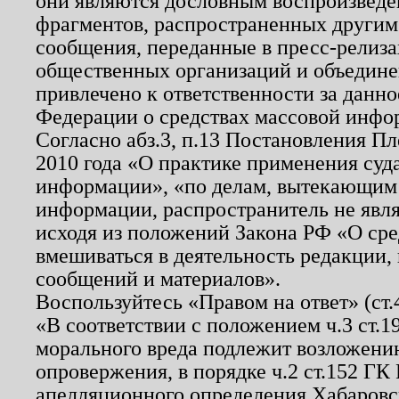
они являются дословным воспроизведе
фрагментов, распространенных другим
сообщения, переданные в пресс-релиза
общественных организаций и объединен
привлечено к ответственности за данн
Федерации о средствах массовой инфо
Согласно абз.3, п.13 Постановления П
2010 года «О практике применения суд
информации», «по делам, вытекающим
информации, распространитель не явл
исходя из положений Закона РФ «О ср
вмешиваться в деятельность редакции, 
сообщений и материалов».
Воспользуйтесь «Правом на ответ» (ст
«В соответствии с положением ч.3 ст.
морального вреда подлежит возложению
опровержения, в порядке ч.2 ст.152 ГК 
апелляционного определения Хабаровско