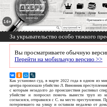
Главная
Разделы
Архив
Коммен
Приглашаем к о
Надоела рек
расширенный пои
За укрывательство особо тяжкого пр
Вы просматриваете обычную версию
Перейти на мобильную версию >>
Как установил суд, в марте 2022 года в одном из м
центра произошло убийство Л. Виновник преступления –
с которым незадолго до происшествия распивал спи
убийстве и попросил помочь вынести труп из кв
согласился, отправился с С. на место преступления. П
потерпевшего на улицу и оставили недалеко от дом