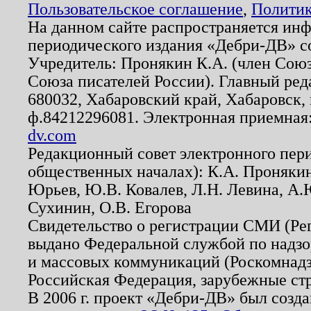
Пользовательское соглашение
,
Политик
На данном сайте распространяется ин
периодического издания «Дебри-ДВ» с
Учредитель: Пронякин К.А. (член Союз
Союза писателей России). Главный ред
680032, Хабаровский край, Хабаровск, п
ф.84212296081. Электронная приемная
dv.com
Редакционный совет электронного пер
общественных началах): К.А. Проняки
Юрьев, Ю.В. Ковалев, Л.Н. Левина, А.
Сухинин, О.В. Егорова
Свидетельство о регистрации СМИ (Р
выдано Федеральной службой по надзо
и массовых коммуникаций (Роскомнадзо
Российская Федерация, зарубежные ст
В 2006 г. проект «Дебри-ДВ» был созда