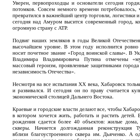
Уверен, первопроходцы и основатели сегодня горд
потомков. Совсем немного времени потребовалось,
превратился в важнейший центр торговли, логистики и
сегодня над Амуром высится современный город, к
огромную страну с АТР.
Подвиг наших земляков в годы Великой Отечествен
высочайшем уровне. В этом году исполнится ровно 
носит почетное звание «Город воинской славы». В У
Владимира Владимировича Путина отмечены «му
массовый героизм, проявленные защитниками города 
независимость Отечества».
Несмотря на все испытания XX века, Хабаровск толь
и развивался. И сегодня он по праву считается кул
экономической столицей Дальнего Востока.
Краевые и городские власти делают все, чтобы Хабаро
в котором хочется жить, работать и растить детей.
рождения сдается более 40 объектов: жилые дома,
скверы. Начнется долгожданная реконструкция Т
вблизи благоустроенного сквера им. Дьяченко. А о