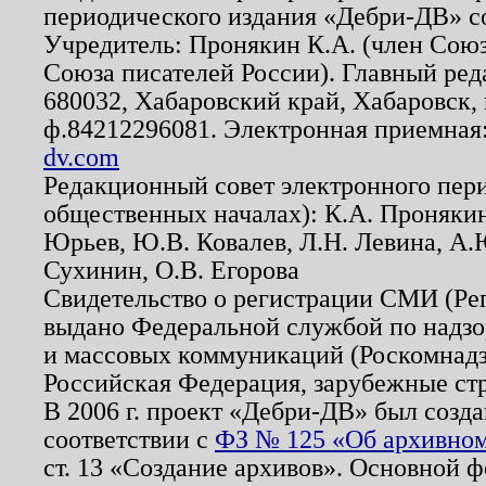
периодического издания «Дебри-ДВ» с
Учредитель: Пронякин К.А. (член Союз
Союза писателей России). Главный ред
680032, Хабаровский край, Хабаровск, п
ф.84212296081. Электронная приемная
dv.com
Редакционный совет электронного пер
общественных началах): К.А. Проняки
Юрьев, Ю.В. Ковалев, Л.Н. Левина, А.
Сухинин, О.В. Егорова
Свидетельство о регистрации СМИ (Р
выдано Федеральной службой по надзо
и массовых коммуникаций (Роскомнадзо
Российская Федерация, зарубежные ст
В 2006 г. проект «Дебри-ДВ» был созда
соответствии с
ФЗ № 125 «Об архивном
ст. 13 «Создание архивов». Основной ф