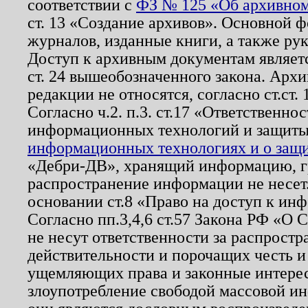
соответствии с
ФЗ № 125 «Об архивном
ст. 13 «Создание архивов». Основной ф
журналов, изданные книги, а также ру
Доступ к архивным документам являетс
ст. 24 вышеобозначенного закона. Арх
редакции не относятся, согласно ст.ст. 
Согласно ч.2. п.3. ст.17 «Ответственн
информационных технологий и защит
информационных технологиях и о защит
«Дебри-ДВ», хранящий информацию, гр
распространение информации не несет.
основании ст.8 «Право на доступ к ин
Согласно пп.3,4,6 ст.57 Закона РФ «О
не несут ответственности за распрост
действительности и порочащих честь и
ущемляющих права и законные интере
злоупотребление свободой массовой ин