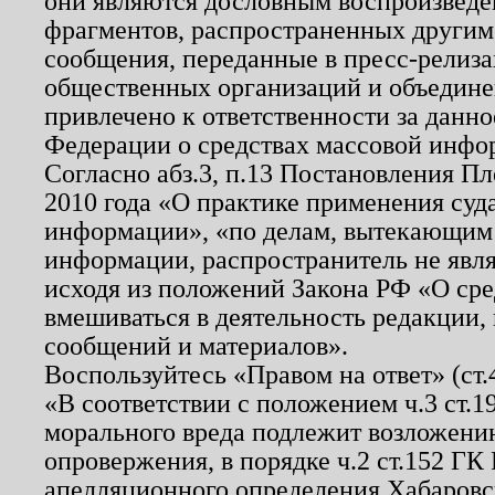
они являются дословным воспроизведе
фрагментов, распространенных другим
сообщения, переданные в пресс-релиза
общественных организаций и объединен
привлечено к ответственности за данн
Федерации о средствах массовой инфо
Согласно абз.3, п.13 Постановления П
2010 года «О практике применения суд
информации», «по делам, вытекающим
информации, распространитель не явл
исходя из положений Закона РФ «О ср
вмешиваться в деятельность редакции, 
сообщений и материалов».
Воспользуйтесь «Правом на ответ» (ст
«В соответствии с положением ч.3 ст.
морального вреда подлежит возложению
опровержения, в порядке ч.2 ст.152 ГК 
апелляционного определения Хабаровско