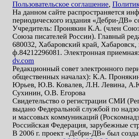
Пользовательское соглашение
,
Политик
На данном сайте распространяется ин
периодического издания «Дебри-ДВ» с
Учредитель: Пронякин К.А. (член Союз
Союза писателей России). Главный ред
680032, Хабаровский край, Хабаровск, п
ф.84212296081. Электронная приемная
dv.com
Редакционный совет электронного пер
общественных началах): К.А. Проняки
Юрьев, Ю.В. Ковалев, Л.Н. Левина, А.
Сухинин, О.В. Егорова
Свидетельство о регистрации СМИ (Р
выдано Федеральной службой по надзо
и массовых коммуникаций (Роскомнадзо
Российская Федерация, зарубежные ст
В 2006 г. проект «Дебри-ДВ» был созда