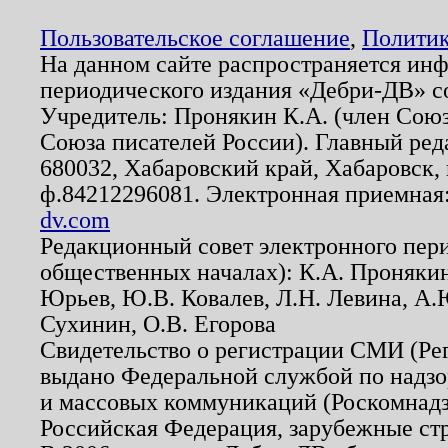
Пользовательское соглашение
,
Политик
На данном сайте распространяется ин
периодического издания «Дебри-ДВ» с
Учредитель: Пронякин К.А. (член Союз
Союза писателей России). Главный ред
680032, Хабаровский край, Хабаровск, п
ф.84212296081. Электронная приемная
dv.com
Редакционный совет электронного пер
общественных началах): К.А. Проняки
Юрьев, Ю.В. Ковалев, Л.Н. Левина, А.
Сухинин, О.В. Егорова
Свидетельство о регистрации СМИ (Р
выдано Федеральной службой по надзо
и массовых коммуникаций (Роскомнадзо
Российская Федерация, зарубежные ст