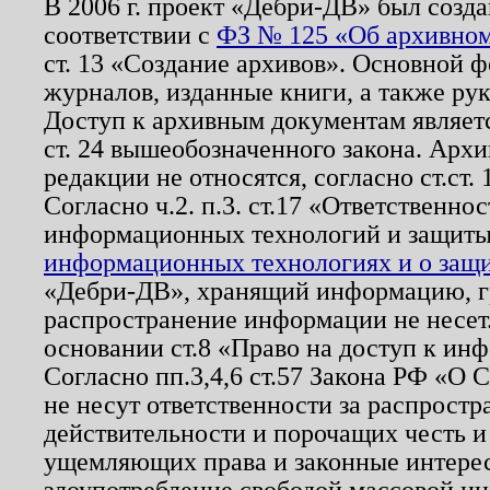
В 2006 г. проект «Дебри-ДВ» был созда
соответствии с
ФЗ № 125 «Об архивном
ст. 13 «Создание архивов». Основной ф
журналов, изданные книги, а также ру
Доступ к архивным документам являетс
ст. 24 вышеобозначенного закона. Арх
редакции не относятся, согласно ст.ст. 
Согласно ч.2. п.3. ст.17 «Ответственн
информационных технологий и защит
информационных технологиях и о защит
«Дебри-ДВ», хранящий информацию, гр
распространение информации не несет.
основании ст.8 «Право на доступ к ин
Согласно пп.3,4,6 ст.57 Закона РФ «О
не несут ответственности за распрост
действительности и порочащих честь и
ущемляющих права и законные интере
злоупотребление свободой массовой ин