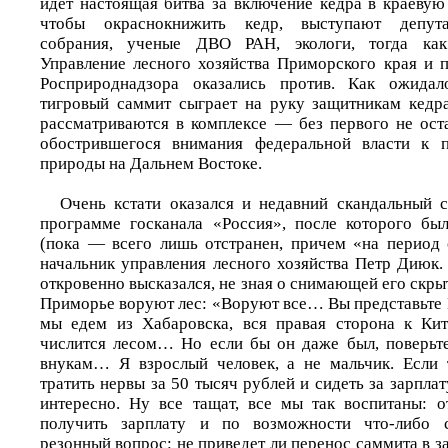
идет настоящая битва за включение кедра в краевую
чтобы окраснокнижить кедр, выступают депута
собрания, ученые ДВО РАН, экологи, тогда как
Управление лесного хозяйства Приморского края и 
Росприроднадзора оказались против. Как ожидал
тигровый саммит сыграет на руку защитникам кедр
рассматриваются в комплексе — без первого не оста
обострившегося внимания федеральной власти к 
природы на Дальнем Востоке.
Очень кстати оказался и недавний скандальный 
программе госканала «Россия», после которого бы
(пока — всего лишь отстранен, причем «на период
начальник управления лесного хозяйства Петр Диюк.
откровенно высказался, не зная о снимающей его скрыт
Приморье воруют лес: «Воруют все… Вы представьте 
мы едем из Хабаровска, вся правая сторона к Ки
числится лесом… Но если бы он даже был, поверьте
внукам… Я взрослый человек, а не мальчик. Если 
тратить нервы за 50 тысяч рублей и сидеть за зарплат
интересно. Ну все тащат, все мы так воспитаны: о
получить зарплату и по возможности что-либо с
резонный вопрос: не приведет ли перенос саммита в з