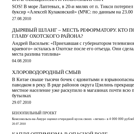
SOS! В море Лаптевых, в 20-и милях от п. Тикси потерп
буксир «Алексей Кулаковский» (МЧС: по данным на 23.00 (х
27.08.2010
ДЫРЯВЫЙ ШЛАНГ – МЕСТЬ РЕФОРМАТОРУ. КТО 
ГЛАВУ ОХОТСКОГО РАЙОНА?
Андрей Васильев: «Приехавшая с губернатором телевизио
краевого» осталась в Охотске после его отъезда. Они сде
места разлива топлива»
04.08.2010
ХЛОРОВОДОРОДНЫЙ СМЫВ
В Китае свыше тысячи бочек с ядовитыми и взрывоопасн
паводком в реку. В ряде районов округа Цзилинь прекраще
местное население уже раскупило в магазинах почти всю 
бутылках
29.07.2010
БЕНЗОПИЛЬНЫЙ ПРОЕКТ
Комсомольск-на-Амуре оценил очередной кусок своих «легких» в 4 000 000 рубле
20.07.2010