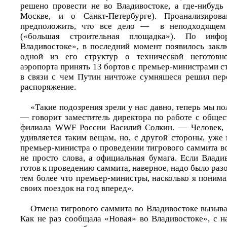
решено провести не во Владивостоке, а где-нибудь
Москве, и о Санкт-Петербурге). Проанализиров
предположить, что все дело — в неподходящем 
(«большая строительная площадка»). По инф
Владивостоке», в последний момент появилось зак
одной из его структур о технической неготовно
аэропорта принять 13 бортов с премьер-министрами стр
в связи с чем Путин ничтоже сумняшеся решил пер
распоряжение.
«Такие подозрения зрели у нас давно, теперь мы п
— говорит заместитель директора по работе с обще
филиала WWF России Василий Солкин. — Человек, 
удивляется таким вещам, но, с другой стороны, уже
премьер-министра о проведении тигрового саммита во
не просто слова, а официальная бумага. Если Влади
готов к проведению саммита, наверное, надо было разо
тем более что премьер-министры, насколько я поним
своих поездок на год вперед».
Отмена тигрового саммита во Владивостоке вызыва
Как не раз сообщала «Новая» во Владивостоке», с н