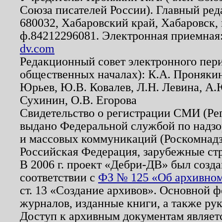
Союза писателей России). Главный ред
680032, Хабаровский край, Хабаровск, п
ф.84212296081. Электронная приемная
dv.com
Редакционный совет электронного пер
общественных началах): К.А. Проняки
Юрьев, Ю.В. Ковалев, Л.Н. Левина, А.
Сухинин, О.В. Егорова
Свидетельство о регистрации СМИ (Р
выдано Федеральной службой по надзо
и массовых коммуникаций (Роскомнадзо
Российская Федерация, зарубежные ст
В 2006 г. проект «Дебри-ДВ» был созда
соответствии с
ФЗ № 125 «Об архивном
ст. 13 «Создание архивов». Основной ф
журналов, изданные книги, а также ру
Доступ к архивным документам являетс