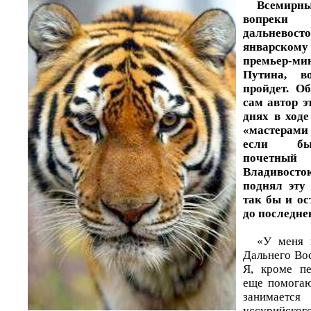
Всемирны
вопрек
дальнево
январско
премьер-м
Путина, в
пройдет. О
сам автор э
днях в ходе
«мастерами
если бы
почетн
Владивосто
поднял эту
так бы и ос
до последне
«У меня 
Дальнего Вос
Я, кроме пе
еще помогаю
занимае
уссурийского