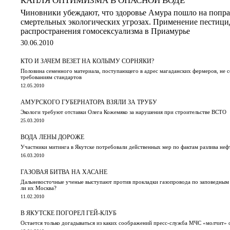
КАПЛЯ ОПТИМИЗМА В ОПАСНОЙ ВОДЕ
Чиновники убеждают, что здоровье Амура пошло на поправ
смертельных экологических угрозах. Применение пестицид
распространения гомосексуализма в Приамурье
30.06.2010
КТО И ЗАЧЕМ ВЕЗЕТ НА КОЛЫМУ СОРНЯКИ?
Половина семенного материала, поступающего в адрес магаданских фермеров, не 
требованиям стандартов
12.05.2010
АМУРСКОГО ГУБЕРНАТОРА ВЗЯЛИ ЗА ТРУБУ
Экологи требуют отставки Олега Кожемяко за нарушения при строительстве ВСТО
25.03.2010
ВОДА ЛЕНЫ ДОРОЖЕ
Участники митинга в Якутске потребовали действенных мер по фактам разлива не
16.03.2010
ГАЗОВАЯ БИТВА НА ХАСАНЕ
Дальневосточные ученые выступают против прокладки газопровода по заповедны
ли их Москва?
11.02.2010
В ЯКУТСКЕ ПОГОРЕЛ ГЕЙ-КЛУБ
Остается только догадываться из каких соображений пресс-служба МЧС «молчит» 