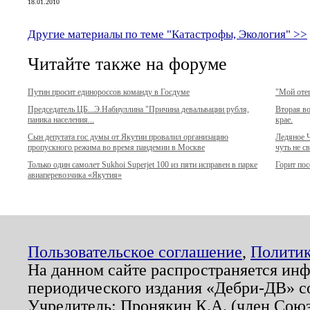
18.01.2010
Другие материалы по теме "Катастрофы, Экология" >>
Читайте также на форуме
Путин просит единороссов команду в Госдуме
"Мой отец
Председатель ЦБ...Э.Набиуллина "Причина девальвации рубля,
Вторая в
паника населения...
крае.
Сын депутата гос думы от Якутии провалил организацию
Ледяное 
пропускного режима во время пандемии в Москве
чуть не с
Только один самолет Sukhoi Superjet 100 из пяти исправен в парке
Горит по
авиаперевозчика «Якутия»
Пользовательское соглашение
,
Политик
На данном сайте распространяется ин
периодического издания «Дебри-ДВ» с
Учредитель: Пронякин К.А. (член Союз