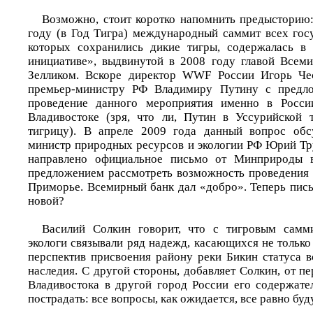
Возможно, стоит коротко напомнить предысторию:
году (в Год Тигра) международный саммит всех госу
которых сохранились дикие тигры, содержалась в 
инициативе», выдвинутой в 2008 году главой Всем
Зелликом. Вскоре директор WWF России Игорь Че
премьер-министру РФ Владимиру Путину с предло
проведение данного мероприятия именно в Росси
Владивостоке (зря, что ли, Путин в Уссурийской 
тигрицу). В апреле 2009 года данный вопрос обс
министр природных ресурсов и экологии РФ Юрий Тру
направлено официальное письмо от Минприроды 
предложением рассмотреть возможность проведения
Приморье. Всемирный банк дал «добро». Теперь пись
новой?
Василий Солкин говорит, что с тигровым самм
экологи связывали ряд надежд, касающихся не только 
перспектив присвоения району реки Бикин статуса 
наследия. С другой стороны, добавляет Солкин, от п
Владивостока в другой город России его содержате
пострадать: все вопросы, как ожидается, все равно бу