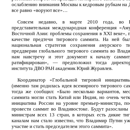
ослаблению внимания Москвы к кедровым рубкам на 
все равно «воруют все»…
Совсем недавно, в марте 2010 года, во В
представительная международная конференция «Аму
Восточной Азии: проблемы сохранения в XXI веке», 
качестве предтечи тигрового саммита. На ней был
национальная стратегия сохранения амурского т
преддверии глобального тигрового саммита во Влади
нам навстречу и этот документ к началу саммит
ратифицирован», — предположил тогда директор
института ДВО РАН академик Юрий Журавлев.
Координатор «Глобальной тигровой инициатив
(именно там родилась идея всемирного тигрового с
тогда же сообщил: «Было несколько вариантов, ме
саммита могли стать Китай или Индия, но очень чет
инициатива России на уровне премьер-министра, п
провести саммит во Владивостоке. Будут разосланы
министрам всех 13 стран, в которых есть дикие т
каналам нам стало известно, что Владимир Путин уж
участие и стать председателем этого саммита».