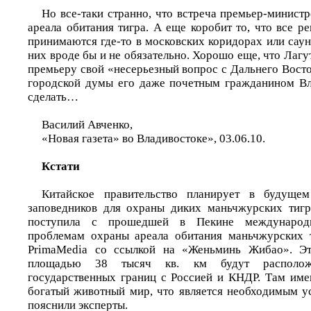
Но все-таки странно, что встреча премьер-министр
ареала обитания тигра. А еще коробит то, что все 
принимаются где-то в московских коридорах или сауна
них вроде бы и не обязательно. Хорошо еще, что Лагу
премьеру свой «несерьезный вопрос с Дальнего Вост
городской думы его даже почетным гражданином Вл
сделать…
Василий Авченко,
«Новая газета» во Владивостоке», 03.06.10.
Кстати
Китайское правительство планирует в будуще
заповедников для охраны диких маньчжурских тигр
поступила с прошедшей в Пекине международ
проблемам охраны ареала обитания маньчжурских 
PrimaMedia со ссылкой на «Женьминь Жибао». Эт
площадью 38 тысяч кв. км будут располож
государственных границ с Россией и КНДР. Там им
богатый животный мир, что является необходимым у
пояснили эксперты.