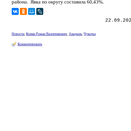
района. Явка по округу составила 60,43%.
22.09.20
Новости
,
Копин Роман Валентинович
,
Анадырь
,
Чукотка
Комментировать