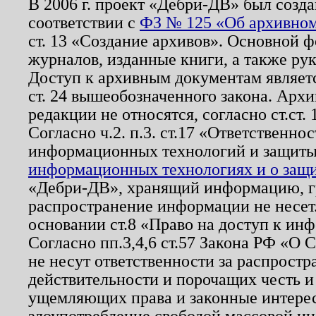
В 2006 г. проект «Дебри-ДВ» был созда
соответствии с
ФЗ № 125 «Об архивном
ст. 13 «Создание архивов». Основной ф
журналов, изданные книги, а также ру
Доступ к архивным документам являетс
ст. 24 вышеобозначенного закона. Арх
редакции не относятся, согласно ст.ст. 
Согласно ч.2. п.3. ст.17 «Ответственн
информационных технологий и защит
информационных технологиях и о защит
«Дебри-ДВ», хранящий информацию, гр
распространение информации не несет.
основании ст.8 «Право на доступ к ин
Согласно пп.3,4,6 ст.57 Закона РФ «О
не несут ответственности за распрост
действительности и порочащих честь и
ущемляющих права и законные интере
злоупотребление свободой массовой ин