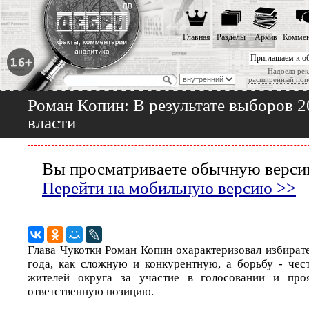
Главная
Разделы
Архив
Коммен
Приглашаем к о
Надоела рек
расширенный пои
Роман Копин: В результате выборов 2
власти
Вы просматриваете обычную версию
Перейти на мобильную версию >>
Глава Чукотки Роман Копин охарактеризовал избира
года, как сложную и конкурентную, а борьбу - чес
жителей округа за участие в голосовании и про
ответственную позицию.