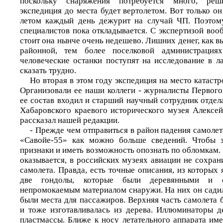
поскольку снаряжения потребуется много, реш
экспедиция до места будет вертолетом. Вот только он
летом каждый день дежурит на случай ЧП. Поэтом
специалистов пока откладывается. С экспертизой вооб
стоит она нынче очень недешево. Лишних денег, как в
районной, тем более поселковой администрациях
человеческие останки поступят на исследование в л
сказать трудно.
Но вторая в этом году экспедиция на место катастр
Организовали ее наши коллеги - журналисты Первого
ее состав входил и старший научный сотрудник отде
Хабаровского краевого исторического музея Алексей
рассказал нашей редакции.
- Прежде чем отправиться в район падения самолета
«Савойе-55» как можно больше сведений. Чтобы з
признаки и иметь возможность опознать по обломкам. У
оказывается, в российских музеях авиации не сохран
самолета. Правда, есть точные описания, из которых 
две гондолы, которые были деревянными и 
непромокаемым материалом снаружи. На них он садил
были места для пассажиров. Верхняя часть самолета
и тоже изготавливалась из дерева. Иллюминаторы д
пластмассы. Ближе к носу летательного аппарата им