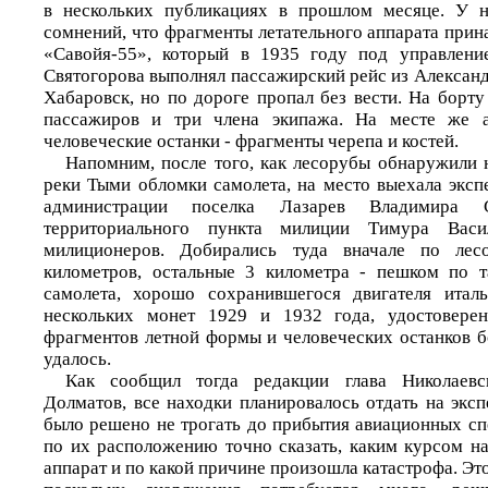
в нескольких публикациях в прошлом месяце. У н
сомнений, что фрагменты летательного аппарата при
«Савойя-55», который в 1935 году под управлени
Святогорова выполнял пассажирский рейс из Алексан
Хабаровск, но по дороге пропал без вести. На борт
пассажиров и три члена экипажа. На месте же а
человеческие останки - фрагменты черепа и костей.
Напомним, после того, как лесорубы обнаружили 
реки Тыми обломки самолета, на место выехала эксп
администрации поселка Лазарев Владимира Се
территориального пункта милиции Тимура Васи
милиционеров. Добирались туда вначале по лес
километров, остальные 3 километра - пешком по т
самолета, хорошо сохранившегося двигателя италь
нескольких монет 1929 и 1932 года, удостовере
фрагментов летной формы и человеческих останков б
удалось.
Как сообщил тогда редакции глава Николаевс
Долматов, все находки планировалось отдать на эксп
было решено не трогать до прибытия авиационных сп
по их расположению точно сказать, каким курсом на
аппарат и по какой причине произошла катастрофа. Это