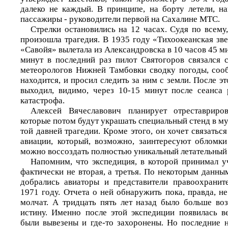
далеко не каждый. В принципе, на борту летели, на
пассажиры - руководители первой на Сахалине МТС.
Стрелки остановились на 12 часах. Судя по всему
произошла трагедия. В 1935 году «Тихоокеанская зве
«Савойя» вылетала из Александровска в 10 часов 45 ми
минут в последний раз пилот Святогоров связался 
метеорологов Нижней Тамбовки сводку погоды, сообщ
находится, и просил следить за ним с земли. После эт
выходил, видимо, через 10-15 минут после сеанса
катастрофа.
Алексей Вячеславович планирует отреставриро
которые потом будут украшать специальный стенд в м
той давней трагедии. Кроме этого, он хочет связатьс
авиации, который, возможно, заинтересуют обломки
можно воссоздать полностью уникальный летательный 
Напомним, что экспедиция, в которой принимал у
фактически не вторая, а третья. По некоторым данны
добрались авиаторы и представители правоохранит
1971 году. Отчета о ней обнаружить пока, правда, не
молчат. А тридцать пять лет назад было больше во
истину. Именно после этой экспедиции появилась ве
были вывезены и где-то захоронены. Но последние н