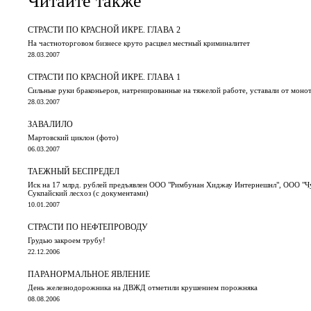
Читайте также
СТРАСТИ ПО КРАСНОЙ ИКРЕ. ГЛАВА 2
На частноторговом бизнесе круто расцвел местный криминалитет
28.03.2007
СТРАСТИ ПО КРАСНОЙ ИКРЕ. ГЛАВА 1
Сильные руки браконьеров, натренированные на тяжелой работе, уставали от мон
28.03.2007
ЗАВАЛИЛО
Мартовский циклон (фото)
06.03.2007
ТАЕЖНЫЙ БЕСПРЕДЕЛ
Иск на 17 млрд. рублей предъявлен ООО "Римбунан Хиджау Интернешнл", ООО "Чуи
Сукпайский лесхоз (с документами)
10.01.2007
СТРАСТИ ПО НЕФТЕПРОВОДУ
Грудью закроем трубу!
22.12.2006
ПАРАНОРМАЛЬНОЕ ЯВЛЕНИЕ
День железнодорожника на ДВЖД отметили крушением порожняка
08.08.2006