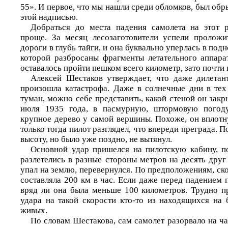
55». И первое, что мы нашли среди обломков, был об
этой надписью.
Добраться до места падения самолета на этот р
проще. За месяц лесозаготовители успели проложи
дороги в глубь тайги, и она буквально уперлась в под
которой разбросаны фрагменты летательного аппара
оставалось пройти пешком всего километр, зато почти 
Алексей Шестаков утверждает, что даже дилетант
произошла катастрофа. Даже в солнечные дни в тех
туман, можно себе представить, какой стеной он зак
июля 1935 года, в пасмурную, штормовую погоду
крупное дерево у самой вершины. Похоже, он вплотн
только тогда пилот разглядел, что впереди преграда. 
высоту, но было уже поздно, не вытянул.
Основной удар пришелся на пилотскую кабину, п
разлетелись в разные стороны метров на десять друг
упал на землю, перевернулся. По предположениям, ск
составляла 200 км в час. Если даже перед падением п
вряд ли она была меньше 100 километров. Трудно п
удара на такой скорости кто-то из находящихся на 
живых.
По словам Шестакова, сам самолет разорвало на час