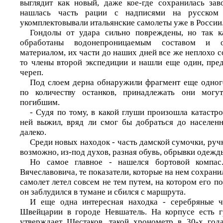
выглядит как новый, даже кое-где сохранилась заво
нашлась часть рации с надписями на русском
укомплектовывали итальянские самолеты уже в России
Гондолы от удара сильно повреждены, но так 
обработаны водонепроницаемым составом и 
материалом, их части до наших дней все же неплохо с
то члены второй экспедиции и нашли еще один, пре
череп.
Под слоем дерна обнаружили фрагмент еще одного
по количеству останков, принадлежать они могу
погибшим.
- Судя по тому, в какой глуши произошла катастро
ней выжил, вряд ли смог бы добраться до населен
далеко.
Среди новых находок - часть дамской сумочки, ручк
возможно, из-под духов, разная обувь, обрывки одежд
Но самое главное - нашелся бортовой компас
Вячеславовича, те показатели, которые на нем сохранил
самолет летел совсем не тем путем, на котором его п
он заблудился в тумане и сбился с маршрута.
И еще одна интересная находка - серебряные ч
Швейцарии в городе Невшатель. На корпусе есть г
утверждает Шестаков, такой хронометр в 30-х год