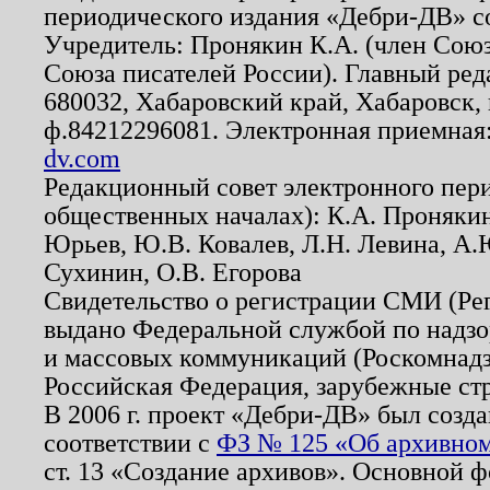
периодического издания «Дебри-ДВ» с
Учредитель: Пронякин К.А. (член Союз
Союза писателей России). Главный ред
680032, Хабаровский край, Хабаровск, п
ф.84212296081. Электронная приемная
dv.com
Редакционный совет электронного пер
общественных началах): К.А. Проняки
Юрьев, Ю.В. Ковалев, Л.Н. Левина, А.
Сухинин, О.В. Егорова
Свидетельство о регистрации СМИ (Р
выдано Федеральной службой по надзо
и массовых коммуникаций (Роскомнадзо
Российская Федерация, зарубежные ст
В 2006 г. проект «Дебри-ДВ» был созда
соответствии с
ФЗ № 125 «Об архивном
ст. 13 «Создание архивов». Основной ф