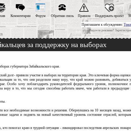
хив
Комментарии
Форум
Обратная связь
Правила
Поддержать проект
М
Приглашаем к обсуждению:
Трил
Надоела реклама? Зарегистри
ск
йкальцев за поддержку на выборах
борах губернатора Забайкальского края.
нский долг- приняли участие в выборах на территории края. Это ключевая форма оценки
кальцам за то, что они разделили нашу веру, что край можно развивать, добиваться у
е. Особо хочу поблагодарить руководителей федерального уровня, полномочное п
а веру в то, что мы сегодня способны работать иначе, чем работали в предыдущие 
оты.
ти все необходимые возможности и решения. Обернувшись на 10 месяцев назад, можно 
овые задачи и поднять на новый качественный уровень состояние отраслей, которы
х, кто помогал краю в трудной ситуации - ликвидировал последствия апрельских пожар