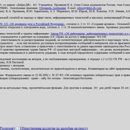
В» со знаком «Дебри-ДВ». 16+ Учредитель: Пронякин К.А. (член Союза журналистов России, член Союза
2296081. Электронная приемная:
Отправить сообщение
. E-mail:
editor@debri-dv.com
алах): К.А. Пронякин, И.Ю. Харитонова, А.Э. Мирмович, Ю.Н. Юрьев, Ю.В. Ковалев, Л.Н. Левина, А.
льной службой по надзору в сфере связи, информационных технологий и массовых коммуникаций (Роском
№ 125 «Об архивном деле в Российской Федерации»
, согласно п. 2 ст. 13 «Создание архивов». Основно
ется открытым в электронном виде, согласно п. 1 ст. 24 вышеобозначенного закона. Архивные документы 
ионных технологий и защиты информации»
Закона РФ «Об информации, информационных технологиях и о за
я основываются и работают на основании ст.8 «Право на доступ к информации» ФЗ-149.
 ответственности за распространение сведений, не соответствующих действительности и порочащих чест
урналиста: ...если они являются дословным воспроизведением сообщений и материалов или их фрагмент
орое может быть установлено и привлечено к ответственности за данное нарушение законодательства Рос
«О практике применения судами Закона РФ «О средствах массовой информации», «по делам, вытекающим 
вправе вмешиваться в деятельность редакции, в ходе которой определяется содержание сообщений и мат
одлежит возложению на авторов, а по опубликованию опровержения, в порядке ч.2 ст.152 ГК РФ - на уч
ожко, Н.В.Пестовой.
ереписку с авторами.
тственны, соответственно, исключительно их правообладатели и авторы. Комментарии на сайте приравне
я» Федерального закона от 12.06.2002 г. № 67-ФЗ «Об основных гарантиях избирательных прав и права н
ацию (обнародование) - едино - сайт, без оплаты - безвозмездно/бесплатно.
ии на актуальные темы, просветительские функции. Для мужчин и женщин. 16+ для детей старше 16 лет.