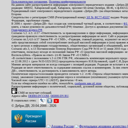
Пользовательское соглашение
,
Политика конфиденциальности
На данном сайте распространяется информация электронного периодического издания «Дебри-Д
редакции: 680032, Хабаровский край, Хабаровск, проспект 60-летия Октября, 88-46, т./ф.8421
Редакционный совет электронного периодического издания «Дебри-ДВ» (на общественных нач
Егорова
Свидетельство о регистрации СМИ (Регистрационный номер)
ЭЛ № ФС77-45537
выдано Федера
Федерация, зарубежные страны.
В 2006 г. проект «Дебри-ДВ» был создан как электронный частный архив, в соответствии с
ФЗ 
книги, а также рукописи по дальневосточной (РФ) тематике. Доступ к архивным документам явля
Гражданского кодекса РФ
.
Согласно ч.2. п.3. ст.17 «Ответственность за правонарушения в сфере информации, информац
гражданско-правовую ответственность за распространение информации не несет. Сайт и редакци
Согласно пп.3,4,6 ст.57 Закона РФ «О СМИ», «Редакция, главный редактор, журналист не несут
либо представляющих собой злоупотребление свободой массовой информации и (или) правами ж
в пресс-релизах и информация государственных, общественных организаций и объединений), кот
Согласно абз.3, п.13 Постановления Пленума Верховного Суда РФ №16 от 15 июня 2010 года 
ответчиком, поскольку исходя из положений Закона РФ «О средствах массовой информации» не 
Воспользуйтесь «Правом на ответ» (ст.46 Закона РФ «О СМИ»).
«В соответствии с положением ч.3 ст.196 ГПК РФ, обязанность компенсации морального вреда п
от 22.08.2012 г. (дело №33-5325/2012) председательствующего И.И.Куликовой, судей С.И.Дор
Мнения авторов материалов не всегда совпадают с позицией редакции. Редакция не вступает в п
Редакция не несет ответственность за содержание внешних ссылок и комментариев. За них отве
ДВ», ответственность за достоверность и наполняемость несут авторы.
Политические опросы/голосования проводятся согласно ч.2. ст.46 «Опросы общественного мнени
(лица), заказавшее (заказавших) проведение опроса и оплатившее (оплативших) указанную публик
Часовой пояс сервера UTC+11 (AEST), фактически +8 мск.
Если вы обнаружили ошибки на сайте, пожалуйста,
сообщите нам об этом
.
Распространение информации о политической, социальной, духовной жизни общества, публикац
СМИ не получает субсидий.
Адреса сайта:
DEBRI-DV.COM
,
DEBRI-DV.RU
.
В социальных сетях:
© Дебри-ДВ, 20.04.2006 - 2026