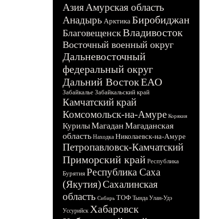
Азия
Амурская область
Биробиджан
Анадырь
Арктика
Владивосток
Благовещенск
Восточный военный округ
Дальневосточный
федеральный округ
Дальний Восток
ЕАО
Забайкалье
Забайкальский край
Камчатский край
Комсомольск-на-Амуре
Корякия
Магадан
Магаданская
Курилы
область
Николаевск-на-Амуре
Находка
Петропавловск-Камчатский
Приморский край
Республика
Республика Саха
Бурятия
(Якутия)
Сахалинская
область
ТОФ
Тында
Улан-Удэ
Сибирь
Хабаровск
Уссурийск