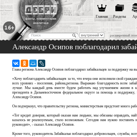
Главная
Разделы
Ар
расширенный пои
Александр Осипов поблагодарил заба
Глава региона Александр Осипов поблагодарил забайкальцев за поддержку на вы
«Хочу поблагодарить забайкальцев за то, что вчера они исполнили свой гражда
всех уровнях - поселения, района,региона. Выражаю благодарность всем забай
лучше. Мы каждый день вместе будем работать над улучшением жизни в кра
президента в Дальневосточном федеральном округе за помощь и поддержку, з
Александр Осипов.
Он подчеркнул, что правительству региона, министерствам предстоит много раб
«Тот кредит доверия, который оказан нам людьми, мы обязаны оправдать, най
казалось не реализуемым, стало возможным. Сегодня нам нужно поставить н
руководит», - сказал Александр Осипов.
Кроме того, руководитель Забайкалья поблагодарил добровольцев, службы, все