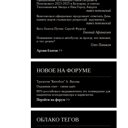
Официальные публикации Павла Петровича
Попельского 2023-2025 в Болгарии, в газетах
Тихоокеанская Звезда и Наш Город Амурск
павел попельский
Комсомольск официально продолжает отмечать День
памяти жертв сталинских репрессий: задумаемся...
павел попельский
Кого боится Путин: Сергей Фургал
Евгений Афанасьев
Повышение платы в автобусах за проезд: кто виноват,
и что делать?
Олег Паньков
Архив блогов >>
НОВОЕ НА ФОРУМЕ
Трилогия "Китобои" А. Вахова.
Охранник спит - смена идёт
80% российского медиаконтента это телевидение для
пациентов психдиспансера и наркологии.
Перейти на форум >>
ОБЛАКО ТЕГОВ