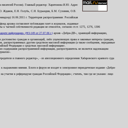
 писателей России). Главный редактор: Харитонова И.Ю. Адрес
Ю. Жданов, Е.Н. Голубь, С.Н. Бурындин, Б.М. Сухинин, О.В.
надзор) 16.06.2011 г. Территория распространения: Российская
й фонд архива составляют публикации газет и журналов, изданные
к частной собственности редакции не относятся, согласно ст.ст. 1275, 1276, 1306
щите информации» (ФЗ-149 от 27.07.06 г.)
архив «Дебри-ДВ», хранящий информацию,
ь и достоинство граждан и организаций, либо ущемляющих права и законные интересы граждан,
ов, распространенных другим средством массовой информации (а также сообщения, переданные
сийской Федерации о средствах массовой информации».
из содержания распространенной информации, распространитель не является надлежащим
ериалов».
редителя и главного редактор», - из апелляционного определения Хабаровского краевого суда
ны к выражению мнения. Блоги и форум не входят в электронное периодическое издание «Дебри-
а участие в референдуме граждан Российской Федерации»; считать, там где не указано: лицо