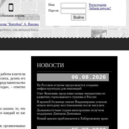
Имя:
Регистрация
Забыли пароль?
Пароль:
обильная версия
огия "Китобои" А. Вахова.
руйтесь, или авторизуйтесь.
НОВОСТИ
 работы власти на
06.08.2026
спеха, делать его
редставительство
На Русском острове продолжается создание
годы», - отметил
инфраструктуры для инноваций
Олег Кожемяко представил новые инициативы по
развитию горнолыжного туризма в России
В краевой больнице имени Владимирцева освоили
новую методику восстановления после инсульта
сказать: то, что
Дальневосточная студия кинохроники получила
ми каждый из вас
поддержку Дмитрия Демешина
Новый циклон приближается к Хабаровскому краю
ов, организовывал