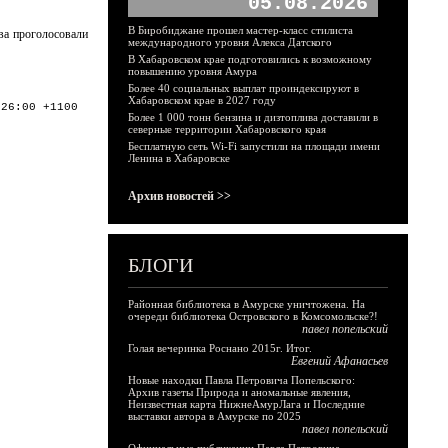
05.08.2026
В Биробиджане прошел мастер-класс стилиста
ова проголосовали
международного уровня Алекса Датского
В Хабаровском крае подготовились к возможному
повышению уровня Амура
Более 40 социальных выплат проиндексируют в
Хабаровском крае в 2027 году
:26:00 +1100
Более 1 000 тонн бензина и дизтоплива доставили в
северные территории Хабаровского края
Бесплатную сеть Wi-Fi запустили на площади имени
Ленина в Хабаровске
Архив новостей >>
БЛОГИ
Районная библиотека в Амурске уничтожена. На
очереди библиотека Островского в Комсомольске?!
павел попельский
Голая вечеринка Роснано 2015г. Итог.
Евгений Афанасьев
Новые находки Павла Петровича Попельского:
Архив газеты Природа и аномальные явления,
Неизвестная карта НижнеАмурЛага и Последние
выставки автора в Амурске по 2025
павел попельский