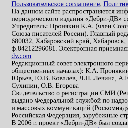
Пользовательское соглашение
,
Политик
На данном сайте распространяется ин
периодического издания «Дебри-ДВ» с
Учредитель: Пронякин К.А. (член Союз
Союза писателей России). Главный ред
680032, Хабаровский край, Хабаровск, п
ф.84212296081. Электронная приемная
dv.com
Редакционный совет электронного пер
общественных началах): К.А. Проняки
Юрьев, Ю.В. Ковалев, Л.Н. Левина, А.
Сухинин, О.В. Егорова
Свидетельство о регистрации СМИ (Р
выдано Федеральной службой по надзо
и массовых коммуникаций (Роскомнадзо
Российская Федерация, зарубежные ст
В 2006 г. проект «Дебри-ДВ» был созда