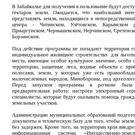
В Забайкалье для получения в пользование будут дост
гектаров земли. Ожидается, что наибольший инт
представлять земли, находящиеся в непосредственно
центра - Читинском, Улётовском, Карымском 
Приаргунском, Чернышевском, Нерчинском, Сретенск
Борзинском.
Под действие программы не попадают территория г
индивидуальное жилищное строительство для льготн
места, имеющие особое культурное значение, особо
территории, защитные леса, водные объекты с пр
полосами, земли, у которых уже есть правооблада
малочисленных народов, Минобороны, под археолог
Перед запуском программы в регионе была 
предварительная работа: настроен электронный се
специалисты, которые будут оказывать помощь гражд
земельных участков.
Администрации муниципальных образований подгото
документы и техническую базу для того, чтобы земл
без задержек. Кроме того, на территории края внедр
информационная система «Имущественно-зем