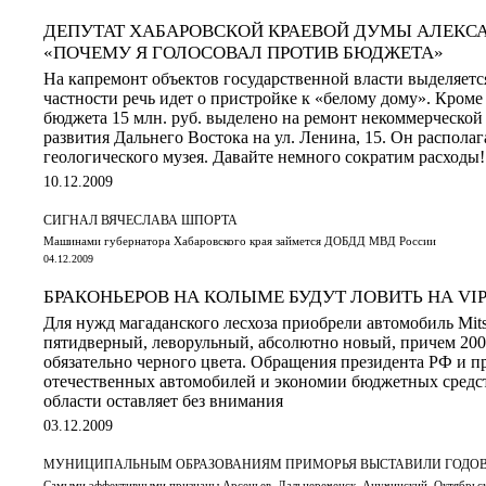
ДЕПУТАТ ХАБАРОВСКОЙ КРАЕВОЙ ДУМЫ АЛЕКСА
«ПОЧЕМУ Я ГОЛОСОВАЛ ПРОТИВ БЮДЖЕТА»
На капремонт объектов государственной власти выделяется 
частности речь идет о пристройке к «белому дому». Кроме 
бюджета 15 млн. руб. выделено на ремонт некоммерческой
развития Дальнего Востока на ул. Ленина, 15. Он распола
геологического музея. Давайте немного сократим расходы!
10.12.2009
СИГНАЛ ВЯЧЕСЛАВА ШПОРТА
Машинами губернатора Хабаровского края займется ДОБДД МВД России
04.12.2009
БРАКОНЬЕРОВ НА КОЛЫМЕ БУДУТ ЛОВИТЬ НА VI
Для нужд магаданского лесхоза приобрели автомобиль Mitsu
пятидверный, леворульный, абсолютно новый, причем 200
обязательно черного цвета. Обращения президента РФ и п
отечественных автомобилей и экономии бюджетных средс
области оставляет без внимания
03.12.2009
МУНИЦИПАЛЬНЫМ ОБРАЗОВАНИЯМ ПРИМОРЬЯ ВЫСТАВИЛИ ГОДО
Самыми эффективными признаны Арсеньев, Дальнереченск, Анучинский, Октябрьск