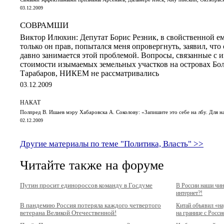
03.12.2009
СОВРАМШИ
Виктор Илюхин: Депутат Борис Резник, в свойственной ему
только он прав, попытался меня опровергнуть, заявил, что
давно занимается этой проблемой. Вопросы, связанные с 
стоимости изымаемых земельных участков на островах Бо
Тарабаров, НИКЕМ не рассматривались
03.12.2009
НАКАТ
Полпред В. Ишаев мэру Хабаровска А. Соколову: «Запишите это себе на лбу. Для на
02.12.2009
Другие материалы по теме "Политика, Власть" >>
Читайте также на форуме
Путин просит единороссов команду в Госдуме
В России наши чи
интернет?!
В пандемию Россия потеряла каждого четвертого
Китай объявил «н
ветерана Великой Отечественной!
на границе с Росси