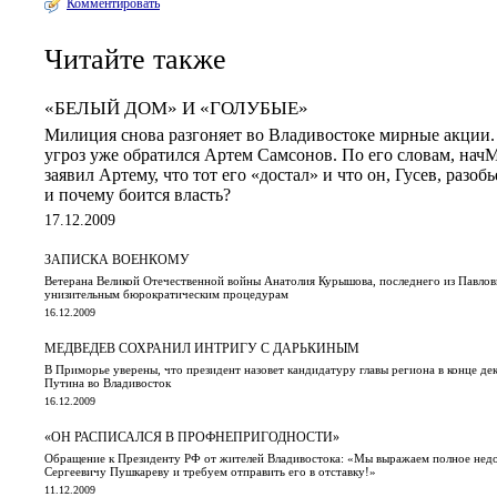
Комментировать
Читайте также
«БЕЛЫЙ ДОМ» И «ГОЛУБЫЕ»
Милиция снова разгоняет во Владивостоке мирные акции.
угроз уже обратился Артем Самсонов. По его словам, нач
заявил Артему, что тот его «достал» и что он, Гусев, разо
и почему боится власть?
17.12.2009
ЗАПИСКА ВОЕНКОМУ
Ветерана Великой Отечественной войны Анатолия Курышова, последнего из Павлов
унизительным бюрократическим процедурам
16.12.2009
МЕДВЕДЕВ СОХРАНИЛ ИНТРИГУ С ДАРЬКИНЫМ
В Приморье уверены, что президент назовет кандидатуру главы региона в конце де
Путина во Владивосток
16.12.2009
«ОН РАСПИСАЛСЯ В ПРОФНЕПРИГОДНОСТИ»
Обращение к Президенту РФ от жителей Владивостока: «Мы выражаем полное недо
Сергеевичу Пушкареву и требуем отправить его в отставку!»
11.12.2009