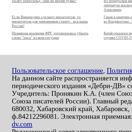
Полёт Пересильд - пир во время чумы?
Из белорусской ш
литературе исключ
Алексиевич
Если Википедию сделают иноагентом, то
Гараж в квартире
иноагентом для чиновников станет... вся наша
во Владивостоке...
Россия!
Правящая коалиция ФРГ договорилась убрать
Китай отказался п
слово "раса" из конституции
случаях COVID-1
Пользовательское соглашение
,
Политик
На данном сайте распространяется ин
периодического издания «Дебри-ДВ» с
Учредитель: Пронякин К.А. (член Союз
Союза писателей России). Главный ред
680032, Хабаровский край, Хабаровск, п
ф.84212296081. Электронная приемная
dv.com
Редакционный совет электронного пер