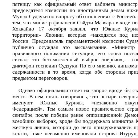
пятницу как официальный ответ кабинета минист
председателя комиссии по иностранным делам нижн
Мунэо Судзуки по вопросу об отношениях с Россией. О
тем, что министр финансов Сэйдзи Маэхара в ходе по
Хоккайдо 17 октября заявил, что Южные Кури
территории» Японии, которые «находятся под не
России. Председатель парламентской комиссии Судз
публично осуждал это высказывание. «Министр
правильного понимания ситуации, его слова посы
сигнал, это бессмысленный выброс энергии»,— г
диктофон господин Судзуки. По его мнению, диплома
сдержанности в то время, когда обе стороны пр
предметом переговоров.
Однако официальный ответ на запрос вроде бы ст
место. В нем опять говорилось, что четыре северны
именуют Южные Курилы, «незаконно оккупи
Федерацией». Тем самым новое правительство стра
сентябре после победы ранее оппозиционной Демок
всеобщих выборах, вроде бы поддержало министра 
жесткую линию, которой до него придерживались п
кстати, тоже неизменно именовали острова Итуруп