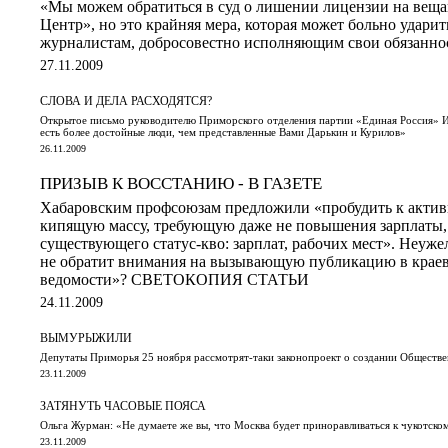
«Мы можем обратиться в суд о лишении лицензии на веща
Центр», но это крайняя мера, которая может больно ударит
журналистам, добросовестно исполняющим свои обязанно
27.11.2009
СЛОВА И ДЕЛА РАСХОДЯТСЯ?
Открытое письмо руководителю Приморского отделения партии «Единая Россия» И
есть более достойные люди, чем представленные Вами Дарькин и Курилов»
26.11.2009
ПРИЗЫВ К ВОССТАНИЮ - В ГАЗЕТЕ
Хабаровским профсоюзам предложили «пробудить к актив
кипящую массу, требующую даже не повышения зарплаты,
существующего статус-кво: зарплат, рабочих мест». Неуже
не обратит внимания на вызывающую публикацию в краев
ведомости»? СВЕТОКОПИЯ СТАТЬИ
24.11.2009
ВЫМУРЫЖИЛИ
Депутаты Приморья 25 ноября рассмотрят-таки законопроект о создании Обществе
23.11.2009
ЗАТЯНУТЬ ЧАСОВЫЕ ПОЯСА
Ольга Журман: «Не думаете же вы, что Москва будет приноравливаться к чукотско
23.11.2009