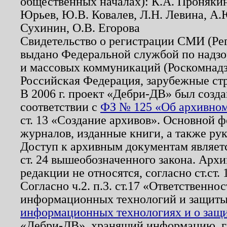
общественных началах): К.А. Проняки
Юрьев, Ю.В. Ковалев, Л.Н. Левина, А.
Сухинин, О.В. Егорова
Свидетельство о регистрации СМИ (Р
выдано Федеральной службой по надзо
и массовых коммуникаций (Роскомнадзо
Российская Федерация, зарубежные ст
В 2006 г. проект «Дебри-ДВ» был созда
соответствии с
ФЗ № 125 «Об архивном
ст. 13 «Создание архивов». Основной ф
журналов, изданные книги, а также ру
Доступ к архивным документам являетс
ст. 24 вышеобозначенного закона. Арх
редакции не относятся, согласно ст.ст. 
Согласно ч.2. п.3. ст.17 «Ответственн
информационных технологий и защит
информационных технологиях и о защит
«Дебри-ДВ», хранящий информацию, гр