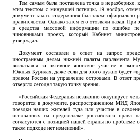
Тем самым была поставлена точка в неразберихе, 
этим текстом с минувшей пятницы, 19 ноября, отме
документ такого содержания был также официально р
правительства. Однако затем его отозвали назад. При 
в средства массовой информации по ошибке пер
чиновниками проект, который Кабинет министр
утверждал.
Документ составлен в ответ на запрос предс
иностранным делам нижней палаты парламента Му
высказался за активное японское участие в эконо
Южных Курилах, даже если для этого нужно будет «в
правом России на управление островами. В ответ пр
отвергло сегодня такую точку зрения.
«Российская Федерация незаконно оккупирует четы
говорится в документе, распространенном МИД Япон
поездки наших жителей туда или участие в освоен
основанных на предпосылке российского права н
согласуются с позицией нашей страны по проблеме с
таком подходе нет изменений».