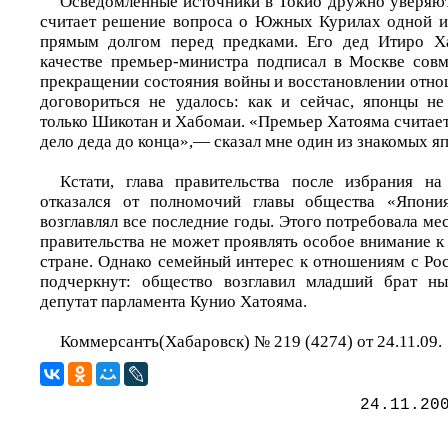
Осведомленные источники в Токио дружно уверяют
считает решение вопроса о Южных Курилах одной из
прямым долгом перед предками. Его дед Итиро Х
качестве премьер-министра подписал в Москве сов
прекращении состояния войны и восстановлении отно
договориться не удалось: как и сейчас, японцы не
только Шикотан и Хабомаи. «Премьер Хатояма считает,
дело деда до конца»,— сказал мне один из знакомых я
Кстати, глава правительства после избрания н
отказался от полномочий главы общества «Япония
возглавлял все последние годы. Этого потребовала ме
правительства не может проявлять особое внимание к
стране. Однако семейный интерес к отношениям с Ро
подчеркнут: общество возглавил младший брат н
депутат парламента Кунио Хатояма.
Коммерсантъ(Хабаровск) № 219 (4274) от 24.11.09.
24.11.20