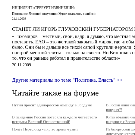
ИНЦИДЕНТ «ТРЕБУЕТ ИЗВИНЕНИЙ»
Признание Японией оккупации Курил оказалось ошибкой
21.11.2009
СТАНЕТ ЛИ ИГОРЬ ГЛУХОВСКИЙ ГУБЕРНАТОРОМ 
«Тихомиров – местный, свой, кадр: я думаю, что местная э
поставить. ЕАО – это же такой закрытый мирок, где чтобы
было. Они бы и дальше все тихой сапой крутили-вертели. 
настрой местной элиты – только на своего. Но Винников н
то, что он раньше работал в правительстве области»
20.11.2009
Другие материалы по теме "Политика, Власть" >>
Читайте также на форуме
Путин просит единороссов команду в Госдуме
В России наши чи
интернет?!
В пандемию Россия потеряла каждого четвертого
Китай объявил «н
ветерана Великой Отечественной!
на границе с Росси
Полёт Пересильд - пир во время чумы?
Из белорусской ш
литературе исключ