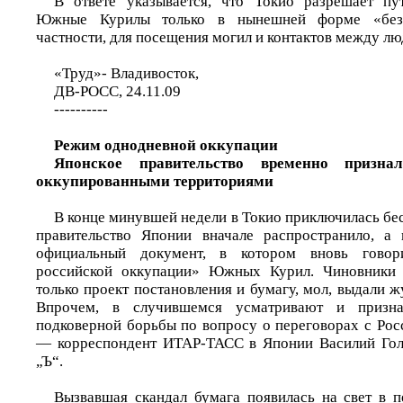
В ответе указывается, что Токио разрешает пу
Южные Курилы только в нынешней форме «безв
частности, для посещения могил и контактов между лю
«Труд»- Владивосток,
ДВ-РОСС, 24.11.09
----------
Режим однодневной оккупации
Японское правительство временно приз
оккупированными территориями
В конце минувшей недели в Токио приключилась бе
правительство Японии вначале распространило, а 
официальный документ, в котором вновь говор
российской оккупации» Южных Курил. Чиновники 
только проект постановления и бумагу, мол, выдали 
Впрочем, в случившемся усматривают и призн
подковерной борьбы по вопросу о переговорах с Рос
— корреспондент ИТАР-ТАСС в Японии Василий Голо
„Ъ“.
Вызвавшая скандал бумага появилась на свет в 