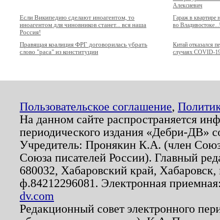
Алексиевич
Если Википедию сделают иноагентом, то
Гараж в квартире
иноагентом для чиновников станет... вся наша
во Владивостоке...
Россия!
Правящая коалиция ФРГ договорилась убрать
Китай отказался п
слово "раса" из конституции
случаях COVID-1
Пользовательское соглашение
,
Политик
На данном сайте распространяется ин
периодического издания «Дебри-ДВ» с
Учредитель: Пронякин К.А. (член Союз
Союза писателей России). Главный ред
680032, Хабаровский край, Хабаровск, п
ф.84212296081. Электронная приемная
dv.com
Редакционный совет электронного пер