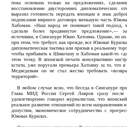
пока основана только на предложениях, сделан
восстановлении двусторонних дипломатических о
выразил готовность передать японцам в знак добро
подписания мирного договора меньшую часть Южн
Хабомаи. «Наш народ не понимает такой подход, х
сделали более продвинутое предложение»,— з
источники, в Сингапуре Юкио Хатояма. Однако, по их
при этом, что требует, как прежде, все Южные Курилы
дипломатическая тактика или призыв к реальному торг
чтобы прибавить к Шикотану и Хабомаи какой-то «до
этом точку. В японской печати консервативно наст
кстати, уже поругали премьера Хатояму за то, что 
Медведевым он не стал жестко требовать «возвр
территорий».
В любом случае ясно, что беседа в Сингапуре про
Глава МИД России Сергей Лавров сразу после 
удовлетворенно говорил журналистам, что японски
реальное развитие отношений по всем направлениям и 
допустим, экономическое сотрудничество с прогре
Южных Курилах.