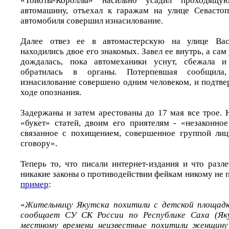
«Тойоты-Короллы» насильно усадил проходя
автомашину, отъехал к гаражам на улице Севастоп
автомобиля совершил изнасилование.
Далее отвез ее в автомастерскую на улице Ва
находились двое его знакомых. Завел ее внутрь, а са
дождалась, пока автомеханики уснут, сбежала и
обратилась в органы. Потерпевшая сообщил
изнасилование совершено одним человеком, и подтве
ходе опознания.
Задержаны и затем арестованы до 17 мая все трое. 
«букет» статей, двоим его приятелям - «незаконно
связанное с похищением, совершенное группой лиц
сговору».
Теперь то, что писали интернет-издания и что разл
никакие законы о противодействии фейкам никому не 
пример
:
«
Жительницу Якутска похитили с детской площадки
сообщает СУ СК России по Республике Саха (Яку
местному времени неизвестные похитили женщину