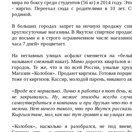
мира по боксу среди студентов (56 кг) в 2014 году. Эт
- киргиз. Переехал сюда с родителями в 10 лет. 
родиной.
В больших городах запрет на ночную продажу спир
круглосуточные магазины. В Якутске спиртное продают
до восьми и в строго ограниченном числе магазинов
часа 7 дней» процветает.
На неглавных улицах асфальт сменяется на «белый
называют снежный накат). Мимо дорогих кварталов и 
городок. Те же, что и по всей России, унылые хрущ
Магазин «Колобок». Продают киргизы. Готовая порцио
тоже от киргизов. Кассир, молодой парень, никакого ак
«
Вроде все нормально. Лично я работал в тот день, ко
не закрывались. Ну, мелкие эпизоды всегда слу
самоутвердиться в компании и при друзьях что-то
мелочи. Нет ничего такого, что про Якутск рассказ
Кыргызстане, мол, как нас тут громят и на улицах ло
«Колобок», насколько я разобрался, не под вневе