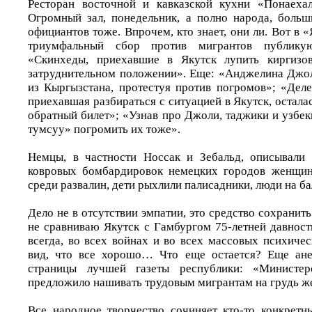
Ресторан восточной и кавказской кухни «Понаехал
Огромный зал, понедельник, а полно народа, больш
официантов тоже. Впрочем, кто знает, они ли. Вот в 
триумфальный сбор против мигрантов публику
«Скинхеды, приехавшие в Якутск лупить киргизов
затруднительном положении». Еще: «Анджелина Джо
из Кыргызстана, протестуя против погромов»; «Деле
приехавшая разбираться с ситуацией в Якутск, осталас
обратный билет»; «Узнав про Джоли, таджики и узбе
тумсуу» погромить их тоже».
Немцы, в частности Носсак и Зебальд, описывали 
ковровых бомбардировок немецких городов женщи
среди развалин, дети рыхлили палисадники, люди на ба
Дело не в отсутствии эмпатии, это средство сохранить
не сравниваю Якутск с Гамбургом 75-летней давност
всегда, во всех войнах и во всех массовых психиче
вид, что все хорошо… Что еще остается? Еще ане
страницы лучшей газеты республики: «Министер
предложило нашивать трудовым мигрантам на грудь ж
Все народное творчество сочиняет кто-то конкретн