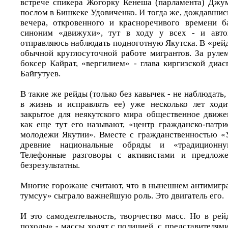
встрече спикера Жогорку Кенеша (парламента) Джу
послом в Бишкеке Удовиченко. И тогда же, дождавшис
вечера, откровенного и красноречивого времени ба
синоним «движухи», тут в ходу у всех - и автох
отправляюсь наблюдать подноготную Якутска. В «рей
обычной круглосуточной работе мигрантов. За рул
боксер Кайрат, «вергилием» - глава киргизской диа
Байгутуев.
В такие же рейды (только без кавычек - не наблюдать,
в жизнь и исправлять ее) уже несколько лет ходи
закрытое для неякутского мира общественное движе
как еще тут его называют, «центр гражданско-патри
молодежи Якутии». Вместе с гражданственностью «
древние национальные обряды и «традиционну
Телефонные разговоры с активистами и предложе
безрезультатны.
Многие горожане считают, что в нынешнем антимигр
тумсуу» сыграло важнейшую роль. Это двигатель его.
И это самодеятельность, творчество масс. Но в рей
походы» - массы ходят с полицией, с представителя