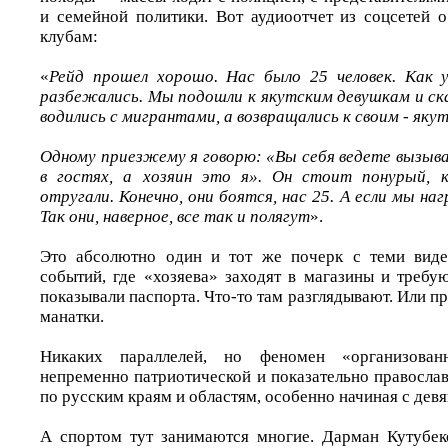
и семейной политики. Вот аудиоотчет из соцсетей 
клубам:
«
Рейд прошел хорошо. Нас было 25 человек. Как у
разбежались. Мы подошли к якутским девушкам и ска
водились с мигрантами, а возвращались к своим - яку
Одному приезжему я говорю: «Вы себя ведете вызыва
в гостях, а хозяин это я». Он стоит понурый, к
отругали. Конечно, они боятся, нас 25. А если мы наг
Так они, наверное, все так и полягут
».
Это абсолютно один и тот же почерк с теми виде
событий, где «хозяева» заходят в магазины и требу
показывали паспорта. Что-то там разглядывают. Или п
манатки.
Никаких параллелей, но феномен «организован
непременно патриотической и показательно правосла
по русским краям и областям, особенно начиная с дев
А спортом тут занимаются многие. Дарман Кутубек