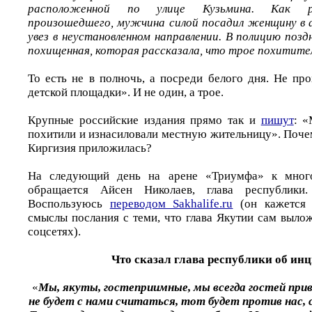
расположенной по улице Кузьмина. Как ра
произошедшего, мужчина силой посадил женщину в а
увез в неустановленном направлении. В полицию поз
похищенная, которая рассказала, что трое похитител
То есть не в полночь, а посреди белого дня. Не пр
детской площадки». И не один, а трое.
Крупные российские издания прямо так и
пишут
: «
похитили и изнасиловали местную жительницу». Почем
Киргизия приложилась?
На следующий день на арене «Триумфа» к мног
обращается Айсен Николаев, глава республики. 
Воспользуюсь
переводом Sakhalife.ru
(он кажется 
смыслы послания с теми, что глава Якутии сам выло
соцсетях).
Что сказал глава республики об ин
«
Мы, якуты, гостеприимные, мы всегда гостей прив
не будет с нами считаться, тот будет против нас,