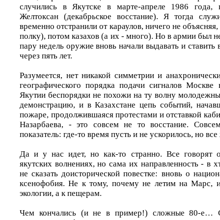
случились в Якутске в марте-апреле 1986 года, 
Желтоксан (декабрьское восстание). Я тогда служ
временно отстранили от караулов, ничего не объясняя,
полку), потом казахов (а их - много). Но в армии был н
пару недель оружие вновь начали выдавать и ставить в
через пять лет.
Разумеется, нет никакой симметрии и анахроническ
географического порядка подачи сигналов Москве 
Якутии беспорядки не похожи на ту волну молодежны
демонстрацию, и в Казахстане цепь событий, начав
пожаре, продолжившаяся протестами и отставкой каби
Назарбаева, - это совсем не то восстание. Совсе
показатель: где-то время пусть и не ускорилось, но все 
Да и у нас идет, но как-то странно. Все говорят
якутских волнениях, но сама их направленность - в хт
не сказать доисторической повестке: вновь о нацио
ксенофобия. Не к тому, почему не летим на Марс, 
экологии, а к пещерам.
Чем кончались (и не в пример!) сложные 80-е… 