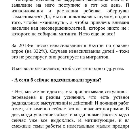
заявление на него поступило в тот же день. 
изнасилования и растления ребенка, обернувш
замалчивался? Да, мы воспользовались шумом, поднят
того, чтобы «хайпануть», а чтобы привлечь вниман
насилии над несовершеннолетней, которое никто не 
которого не собирали митинги. И это еще не все!
За 2018-й число изнасилований в Якутии по сравн
втрое (на 332%). Случаев изнасилования детей - тож
это не реагирует, оно реагирует на мигрантов.
И мы воспользовались, чтобы связать одно с другим.
- А если б сейчас подсчитывали трупы?
- Нет, мы же не идиоты, мы просчитывали ситуацию.
переведена в режим усиления, что есть установ
радикальных выступлений и действий. И полиция рабо
отчет, что именно сейчас это не повлечет погромов. В
две, когда усиление сойдет и когда новые факты упад
сейчас уже все выдохлись. И митингующие, и вл
смежные темы работы с нелегальным малым предпри