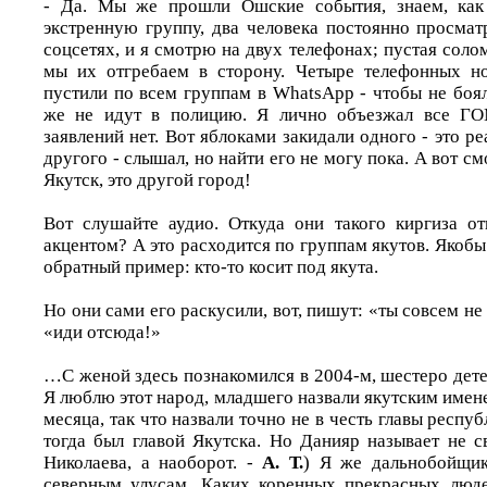
- Да. Мы же прошли Ошские события, знаем, как 
экстренную группу, два человека постоянно просмат
соцсетях, и я смотрю на двух телефонах; пустая солом
мы их отгребаем в сторону. Четыре телефонных но
пустили по всем группам в WhatsApp - чтобы не боя
же не идут в полицию. Я лично объезжал все ГО
заявлений нет. Вот яблоками закидали одного - это р
другого - слышал, но найти его не могу пока. А вот см
Якутск, это другой город!
Вот слушайте аудио. Откуда они такого киргиза от
акцентом? А это расходится по группам якутов. Якобы
обратный пример: кто-то косит под якута.
Но они сами его раскусили, вот, пишут: «ты совсем не
«иди отсюда!»
…С женой здесь познакомился в 2004-м, шестеро детей
Я люблю этот народ, младшего назвали якутским имене
месяца, так что назвали точно не в честь главы респу
тогда был главой Якутска. Но Данияр называет не с
Николаева, а наоборот. -
А. Т.
) Я же дальнобойщик
северным улусам. Каких коренных прекрасных люде