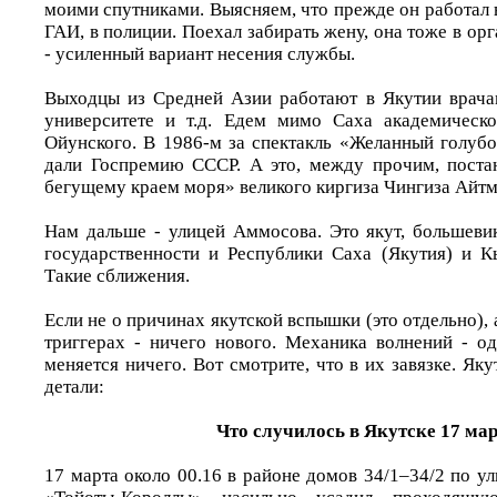
моими спутниками. Выясняем, что прежде он работал 
ГАИ, в полиции. Поехал забирать жену, она тоже в орг
- усиленный вариант несения службы.
Выходцы из Средней Азии работают в Якутии врача
университете и т.д. Едем мимо Саха академическо
Ойунского. В 1986-м за спектакль «Желанный голуб
дали Госпремию СССР. А это, между прочим, поста
бегущему краем моря» великого киргиза Чингиза Айтм
Нам дальше - улицей Аммосова. Это якут, большевик
государственности и Республики Саха (Якутия) и К
Такие сближения.
Если не о причинах якутской вспышки (это отдельно), 
триггерах - ничего нового. Механика волнений - од
меняется ничего. Вот смотрите, что в их завязке. Як
детали:
Что случилось в Якутске 17 ма
17 марта около 00.16 в районе домов 34/1–34/2 по у