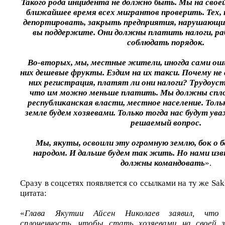
Такого рода инцидента не должно быть. Мы на своей
ближайшее время всех мигрантов проверить. Тех,
депортировать, закрыть предприятия, нарушающие
вы поддержите. Они должны платить налоги, ра
соблюдать порядок.
Во-вторых, мы, местные жители, иногда сами ош
них дешевые фрукты. Ездим на их такси. Почему не 
них регистрация, платят ли они налоги? Трудоус
что им можно меньше платить. Мы должны спло
республиканская власти, местное население. Толь
земле будем хозяевами. Только тогда нас будут ув
решаемый вопрос.
Мы, якуты, освоили эту огромную землю, бок о 
народом. И дальше будем так жить. Но нами извн
должны командовать
».
Сразу в соцсетях появляется со ссылками на ту же Sak
цитата:
«
Глава Якутии Айсен Николаев заявил, что
сплоченность, чтобы стать хозяевами на своей з