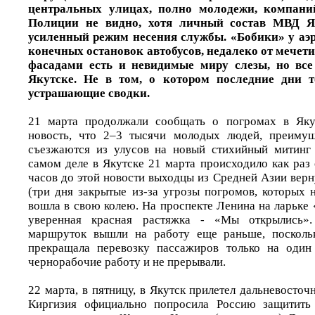
центральных улицах, полно молодежи, компаний
Полиции не видно, хотя личный состав МВД Я
усиленный режим несения службы. «Бобики» у аэро
конечных остановок автобусов, недалеко от мечети.
фасадами есть и невидимые миру слезы, но все
Якутске. Не в том, о котором последние дни 
устрашающие сводки.
21 марта продолжали сообщать о погромах в Якут
новость, что 2–3 тысячи молодых людей, преимущ
съезжаются из улусов на новый стихийный митинг 
самом деле в Якутске 21 марта происходило как раз 
часов до этой новости выходцы из Средней Азии верн
(три дня закрытые из-за угрозы погромов, которых 
вошла в свою колею. На проспекте Ленина на ларьке
уверенная красная растяжка - «Мы открылись».
маршруток вышли на работу еще раньше, поскольк
прекращала перевозку пассажиров только на один
чернорабочие работу и не прерывали.
22 марта, в пятницу, в Якутск прилетел дальневосточ
Киргизия официально попросила Россию защитить 