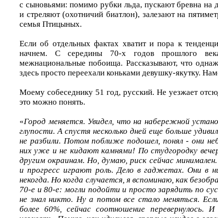
с сыновьями: помимо рубки льда, пускают бревна на 
и стреляют (охотничий биатлон), залезают на пятиме
семья Птицыных.
Если об отдельных фактах хватит и пора к тенденци
начнем. С середины 70-х годов прошлого век
межнациональные побоища. Рассказывают, что однаж
здесь просто переехали коньками девушку-якутку. Нам
Моему собеседнику 51 год, русский. Не уезжает отсюд
это можно понять.
«
Город меняется. Увидел, что на набережной устано
глупости. А спустя несколько дней еще больше удивил
не разбили. Потом поближе подошел, понял - они не
них уже и не кидают камнями! По студгородку вечер
другим окраинам. Но, думаю, риск сейчас минимален
и прогресс играют роль. Дело в гаджетах. Они в 
некогда. Но когда случается, я вспоминаю, как безобра
70-е и 80-е: могли подойти и просто зарядить по су
не знал никто. Ну а потом все стало меняться. Есл
более 60%, сейчас соотношение перевернулось. 