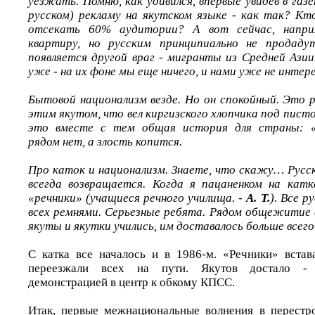
уезжать. Помню, как удивился, впервые увидев в газе
русском) рекламу на якутском языке - как так? Кт
отсекать 60% аудитории? А вот сейчас, напр
квартиру, но русским принципиально не продад
появляется другой враг - мигранты из Средней Азии
уже - на их фоне мы еще ничего, и нами уже не интер
Бытовой национализм везде. Но он спокойный. Это р
этим якутом, что вел киргизского хлопчика под пис
это вместе с тем общая история для страны: «
рядом нет, а злость копится.
Про каток и национализм. Знаете, что скажу… Русск
всегда возвращается. Когда я пацаненком на катк
«речники» (учащиеся речного училища. -
А. Т.
). Все р
всех ремнями. Серьезные ребята. Рядом общежитие 
якуты и якутки учились, им доставалось больше всего
С катка все началось и в 1986-м. «Речники» вста
переезжали всех на пути. Якутов достало - 
демонстрацией в центр к обкому КПСС.
Итак, первые межнациональные волнения в перестр