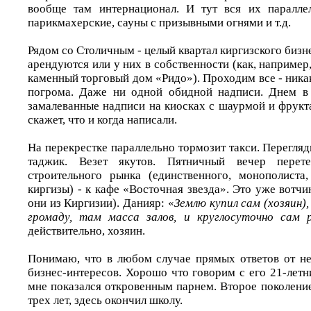
вообще там интернационал. И тут вся их параллел
парикмахерские, сауны с призывными огнями и т.д.
Рядом со Столичным - целый квартал киргизского бизн
арендуются или у них в собственности (как, наприме
каменный торговый дом «Ридо»). Проходим все - ник
погрома. Даже ни одной обидной надписи. Днем в 
замалеванные надписи на киосках с шаурмой и фрукта
скажет, что и когда написали.
На перекрестке параллельно тормозит такси. Перегляд
таджик. Везет якутов. Пятничный вечер пере
строительного рынка (единственного, монополиста
киргизы) - к кафе «Восточная звезда». Это уже вотчи
они из Киргизии). Данияр: «
Землю купил сам (хозяин)
громаду, там масса залов, и круглосуточно сам 
действительно, хозяин.
Понимаю, что в любом случае прямых ответов от нег
бизнес-интересов. Хорошо что говорим с его 21-лет
мне показался откровенным парнем. Второе поколение
трех лет, здесь окончил школу.