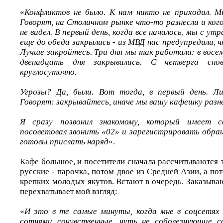
«
Конфликтов не было. К нам никто не приходил. М
Говорят, на Столичном рынке что-то разнесли и кого
не видел. В первый день, когда все началось, мы с ут
еще до обеда закрылись - из МВД нас предупредили,
Лучше закройтесь. Три дня мы так работали: в восе
двенадцать дня закрывались. С четверга сно
круглосуточно.
Угрозы? Да, были. Вот тогда, в первый день. Ли
Говорят: закрывайтесь, иначе мы вашу кафешку разн
Я сразу позвонил знакомому, который имеет с
посоветовал звонить «02» и зарегистрировать обра
готовы прислать наряд
».
Кафе большое, и посетители сначала рассчитываются 
русские - парочка, потом двое из Средней Азии, а пот
крепких молодых якутов. Встают в очередь. Заказывают
перехватывает мой взгляд:
«
И это в те самые минуты, когда мне в соцсетях
сотнями сочувственные, чуть не соболезнующие со