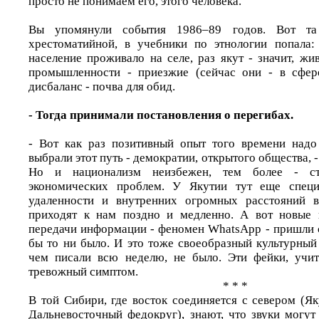
просто не понимаем его, этого человека.
Вы упомянули события 1986–89 годов. Вот та
хрестоматийной, в учебники по этнологии попала:
население проживало на селе, раз якут - значит, жи
промышленности - приезжие (сейчас они - в сфер
дисбаланс - почва для обид.
- Тогда принимали постановления о перегибах.
- Вот как раз позитивный опыт того времени надо
выбрали этот путь - демократии, открытого общества, -
Но и национализм неизбежен, тем более - ст
экономических проблем. У Якутии тут еще специ
удаленности и внутренних огромных расстояний в
приходят к нам поздно и медленно. А вот новые 
передачи информации - феномен WhatsApp - пришли с
бы то ни было. И это тоже своеобразный культурный
чем писали всю неделю, не было. Эти фейки, учит
тревожный симптом.
* * *
В той Сибири, где восток соединяется с севером (Як
Дальневосточный федокруг), знают, что звуки могут