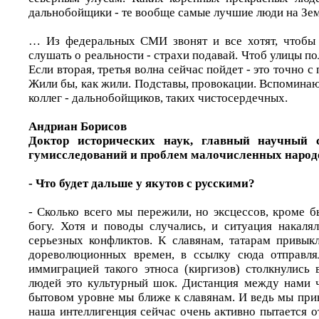
дальнобойщики - те вообще самые лучшие люди на Зем
… Из федеральных СМИ звонят и все хотят, чтобы 
слушать о реальности - страхи подавай. Чтоб улицы п
Если вторая, третья волна сейчас пойдет - это точн
Жили бы, как жили. Подставы, провокации. Вспоминаю
коллег - дальнобойщиков, таких чистосердечных.
Андриан Борисов
Доктор исторических наук, главный научный 
гумисследований и проблем малочисленных народ
- Что будет дальше у якутов с русскими?
- Сколько всего мы пережили, но эксцессов, кроме б
богу. Хотя и поводы случались, и ситуация накалял
серьезных конфликтов. К славянам, татарам привыкл
дореволюционных времен, в ссылку сюда отправля
иммиграцией такого этноса (киргизов) столкнулись
людей это культурный шок. Дистанция между нами ч
бытовом уровне мы ближе к славянам. И ведь мы при
наша интеллигенция сейчас очень активно пытается от