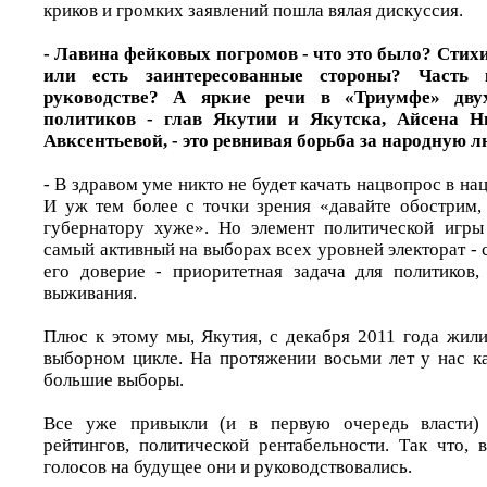
криков и громких заявлений пошла вялая дискуссия.
- Лавина фейковых погромов - что это было? Стих
или есть заинтересованные стороны? Часть
руководстве? А яркие речи в «Триумфе» дву
политиков - глав Якутии и Якутска, Айсена 
Авксентьевой, - это ревнивая борьба за народную 
- В здравом уме никто не будет качать нацвопрос в на
И уж тем более с точки зрения «давайте обострим,
губернатору хуже». Но элемент политической игры
самый активный на выборах всех уровней электорат -
его доверие - приоритетная задача для политиков,
выживания.
Плюс к этому мы, Якутия, с декабря 2011 года жил
выборном цикле. На протяжении восьми лет у нас 
большие выборы.
Все уже привыкли (и в первую очередь власти) 
рейтингов, политической рентабельности. Так что, 
голосов на будущее они и руководствовались.