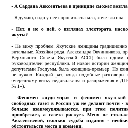
- А Сардана Авксентьева в принципе сможет возгл
- Я думаю, надо у нее спросить сначала, хочет ли она.
- Нет, я не о ней, о взглядах электората, нас
якуты?
- Не вижу проблем. Якутские женщины традиционно 
витальные. Хозяйки рода. Александра Овчинникова, п
Верховного Совета Якутской АССР, была одним 
руководителей республики. В новой истории женщи
депутатами Госдумы, была женщина-премьер. Но конк
не нужно. Каждый раз, когда подобные разговоры в
очередному витку недовольства и раздражения в ДП-
№ 1»).
- Феномен «чудо-мэра» и феномен якутской
свободных газет в России уж не делают почти - в
больше взаимоувязываются, при этом полит
приобретает, а газета рискует. Меня не стольк
Авксентьевой, сколько судьба издания - необ
обстоятельств места и времени.