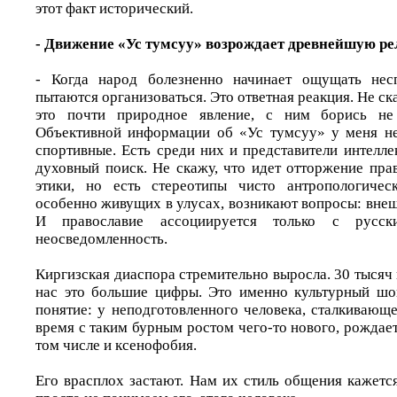
этот факт исторический.
- Движение «Ус тумсуу» возрождает древнейшую ре
- Когда народ болезненно начинает ощущать несп
пытаются организоваться. Это ответная реакция. Не ск
это почти природное явление, с ним борись не 
Объективной информации об «Ус тумсуу» у меня не
спортивные. Есть среди них и представители интелле
духовный поиск. Не скажу, что идет отторжение пра
этики, но есть стереотипы чисто антропологичес
особенно живущих в улусах, возникают вопросы: вне
И православие ассоциируется только с русск
неосведомленность.
Киргизская диаспора стремительно выросла. 30 тысяч и
нас это большие цифры. Это именно культурный шок
понятие: у неподготовленного человека, сталкивающе
время с таким бурным ростом чего-то нового, рождае
том числе и ксенофобия.
Его врасплох застают. Нам их стиль общения кажетс