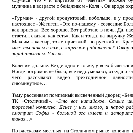
Случись что - и киргизов от «наезда» должен б
мужчина в возрасте с бейджиком «Коля». Он вроде охр
«Гурман» - другой продуктовый, побольше, и у про
настоящее - Жетиген. «Это по-нашему - созвездие Бо
как приехал. Все хорошо. Вот работаю в ночь. Да, на
ответил, сказал, как есть». Как и тогда, на выручку 
Максим - кассир, тоже приезжий, но русский из Крас
мне: ты зачем с ним, с киргизом работаешь? Говорю: 
зарабатываем. Ушли
».
Колесим дальше. Везде одно и то же, у всех были «эпи
Нигде погромов не было, все недоумевают, откуда и за
чего рассылают видео трехгодичной давност
сиюминутное…
Тьму рассеивает помпезный высвеченный дворец «Бел
ТК «Столичный». «
Это все китайское. Самые ш
торговый комплекс. Денег у них много, и народ р
смотрит Софья - большой вес имеет и авторит
такая…
»
По рассказам местных, на Столичном рынке, конечно, 