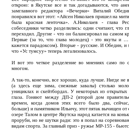
открою: в Якутске все и так догадываются, что ане
замглавного редактора «Вечерки» Виталий Обеди
понравился вот этот: «Айсен Николаев пришел на митин
была красная ленточка». А.Николаев - глава Ре
собеседники четко разделились: одни считают, что 
переходил. Другие - что он балансировал на самом к
Первые (за то, что глава молодец) - это якуты и …
кажется парадоксом). Вторые - русские. И Обедин, и 
что «Ус тумсуу» теперь легализовалось.
И вот это четкое разделение во мнениях само по с
многом.
А так-то, конечно, все хорошо, куда лучше. Нигде не 
(а здесь еще зима, снежные завалы) столько моло
унициклах и скейтбордах. У некоторых из открытых 
глаза. Гоняют между ДП-2 (второй дом правительс
времен, когда домов этих всего было два, сейчас
больше) и памятником Ильичу, этот пятак вычищен от с
озере Талом в центре Якутска народ катается на конь
проруби, но не шутки ради: это я попал на соревнов
видам спорта. За главный приз - ружье МР-155 - бьютс