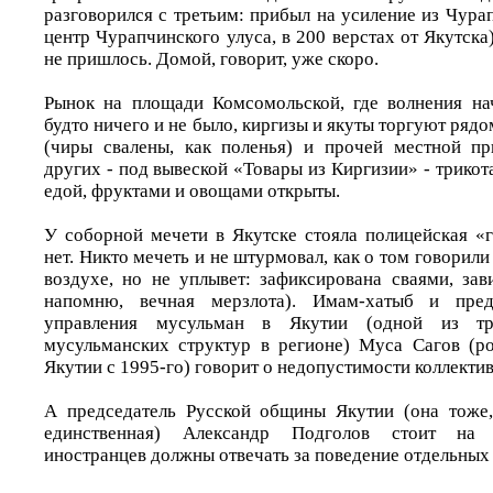
разговорился с третьим: прибыл на усиление из Чур
центр Чурапчинского улуса, в 200 верстах от Якутска)
не пришлось. Домой, говорит, уже скоро.
Рынок на площади Комсомольской, где волнения на
будто ничего и не было, киргизы и якуты торгуют рядо
(чиры свалены, как поленья) и прочей местной пр
других - под вывеской «Товары из Киргизии» - трикот
едой, фруктами и овощами открыты.
У соборной мечети в Якутске стояла полицейская «г
нет. Никто мечеть и не штурмовал, как о том говорили
воздухе, но не уплывет: зафиксирована сваями, зав
напомню, вечная мерзлота). Имам-хатыб и предс
управления мусульман в Якутии (одной из тр
мусульманских структур в регионе) Муса Сагов (р
Якутии с 1995-го) говорит о недопустимости коллекти
А председатель Русской общины Якутии (она тоже,
единственная) Александр Подголов стоит на 
иностранцев должны отвечать за поведение отдельных 