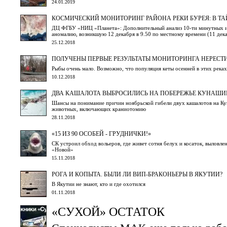
24.01.2019
КОСМИЧЕСКИЙ МОНИТОРИНГ РАЙОНА РЕКИ БУРЕЯ: В ТА
ДЦ ФГБУ «НИЦ «Планета»: Дополнительный анализ 10-ти минутных из
аномалию, возникшую 12 декабря в 9.50 по местному времени (11 де
25.12.2018
ПОЛУЧЕНЫ ПЕРВЫЕ РЕЗУЛЬТАТЫ МОНИТОРИНГА НЕРЕСТ
Рыбы очень мало. Возможно, что популяция кеты осенней в этих река
10.12.2018
ДВА КАШАЛОТА ВЫБРОСИЛИСЬ НА ПОБЕРЕЖЬЕ КУНАШИ
Шансы на понимание причин ноябрьской гибели двух кашалотов на К
животных, включающих краниотомию
28.11.2018
«15 ИЗ 90 ОСОБЕЙ - ГРУДНИЧКИ!»
СК устроил обход вольеров, где живет сотня белух и косаток, выловле
«Новой»
15.11.2018
РОГА И КОПЫТА. БЫЛИ ЛИ ВИП-БРАКОНЬЕРЫ В ЯКУТИИ?
В Якутии не знают, кто и где охотился
01.11.2018
«СУХОЙ» ОСТАТОК