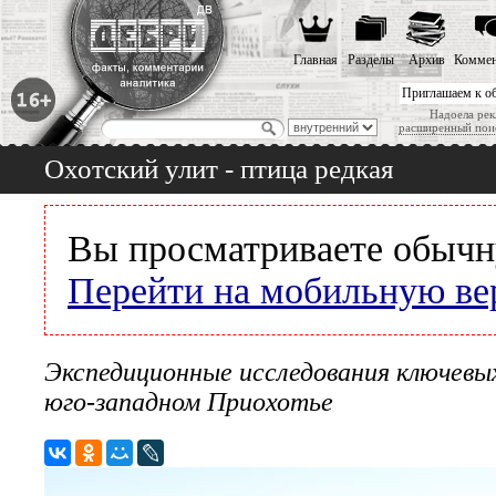
Главная
Разделы
Архив
Коммен
Приглашаем к о
Надоела рек
расширенный пои
Охотский улит - птица редкая
Вы просматриваете обычн
Перейти на мобильную ве
Экспедиционные исследования ключевы
юго-западном Приохотье