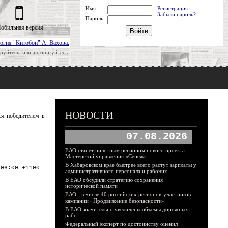
Имя:
Регистрация
Забыли пароль?
Пароль:
обильная версия
огия "Китобои" А. Вахова.
руйтесь, или авторизуйтесь.
НОВОСТИ
ся победителем в
07.08.2026
ЕАО станет пилотным регионом нового проекта
Мастерской управления «Сенеж»
В Хабаровском крае быстрее всего растут зарплаты у
:06:00 +1100
административного персонала и рабочих
В ЕАО обсудили стратегию сохранения
исторической памяти
ЕАО - в числе 40 российских регионов-участников
кампании «Продвижение безопасности»
В ЕАО значительно увеличены объемы дорожных
работ
Федеральный эксперт по достоинству оценил