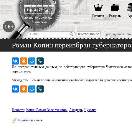
Главная
Разделы
Ар
расширенный пои
Роман Копин переизбран губернатор
По предварительным данным, за действующего губернатора Чукотского автон
первом туре.
Между тем, Роман Копин на нынешних выборах подрастерял доверие местных жит
Новости
,
Копин Роман Валентинович
,
Анадырь
,
Чукотка
Комментировать