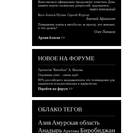
Комсомольск официально продолжает отмечать День
памяти жертв сталинских репрессий: задумаемся...
павел попельский
Кого боится Путин: Сергей Фургал
Евгений Афанасьев
Повышение платы в автобусах за проезд: кто виноват,
и что делать?
Олег Паньков
Архив блогов >>
НОВОЕ НА ФОРУМЕ
Трилогия "Китобои" А. Вахова.
Охранник спит - смена идёт
80% российского медиаконтента это телевидение для
пациентов психдиспансера и наркологии.
Перейти на форум >>
ОБЛАКО ТЕГОВ
Азия
Амурская область
Биробиджан
Анадырь
Арктика