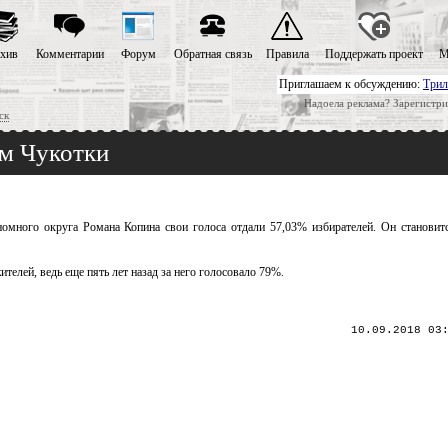
хив
Комментарии
Форум
Обратная связь
Правила
Поддержать проект
М
Приглашаем к обсуждению:
Трил
Надоела реклама? Зарегистри
ск
ом Чукотки
омного округа Романа Копина свои голоса отдали 57,03% избирателей. Он становит
елей, ведь еще пять лет назад за него голосовало 79%.
10.09.2018 03