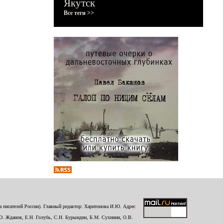
Якутск
Все теги >>
 писателей России). Главный редактор: Харитонова И.Ю. Адрес
Ю. Жданов, Е.Н. Голубь, С.Н. Бурындин, Б.М. Сухинин, О.В.