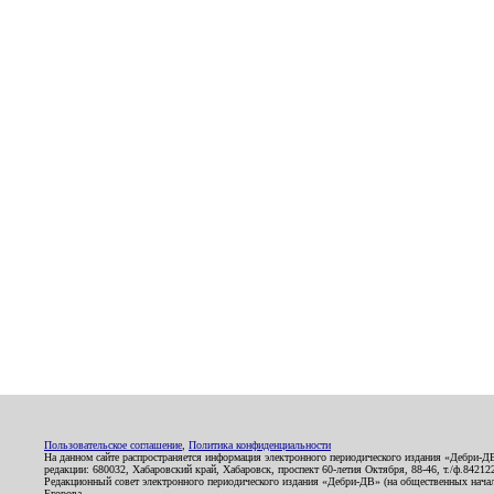
Пользовательское соглашение
,
Политика конфиденциальности
На данном сайте распространяется информация электронного периодического издания «Дебри-Д
редакции: 680032, Хабаровский край, Хабаровск, проспект 60-летия Октября, 88-46, т./ф.8421
Редакционный совет электронного периодического издания «Дебри-ДВ» (на общественных нач
Егорова