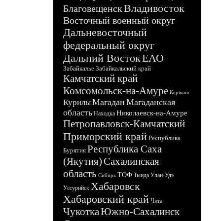
Владивосток
Благовещенск
Восточный военный округ
Дальневосточный
федеральный округ
Дальний Восток
ЕАО
Забайкалье
Забайкальский край
Камчатский край
Комсомольск-на-Амуре
Корякия
Магадан
Магаданская
Курилы
область
Николаевск-на-Амуре
Находка
Петропавловск-Камчатский
Приморский край
Республика
Республика Саха
Бурятия
(Якутия)
Сахалинская
область
ТОФ
Тында
Улан-Удэ
Сибирь
Хабаровск
Уссурийск
Хабаровский край
Чита
Чукотка
Южно-Сахалинск