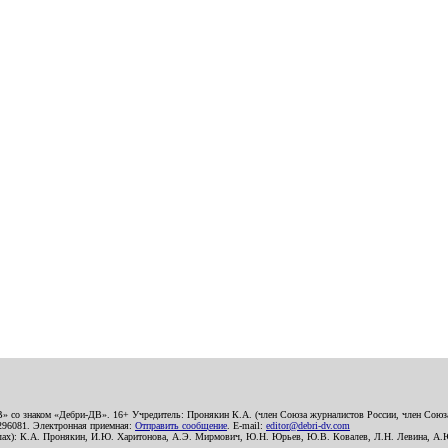
В» со знаком «Дебри-ДВ». 16+ Учредитель: Пронякин К.А. (член Союза журналистов России, член Союза
2296081. Электронная приемная:
Отправить сообщение
. E-mail:
editor@debri-dv.com
алах): К.А. Пронякин, И.Ю. Харитонова, А.Э. Мирмович, Ю.Н. Юрьев, Ю.В. Ковалев, Л.Н. Левина, А.