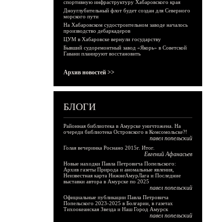
спортивную инфраструктуру Хабаровского края
Дноуглубительный флот будет создан для Северного
морского пути
На Хабаровском судостроительном заводе началось
производство дебаркадеров
ЦУМ в Хабаровске вернули государству
Бывший судоремонтный завод «Якорь» в Советской
Гавани планируют восстановить
Архив новостей >>
БЛОГИ
Районная библиотека в Амурске уничтожена. На
очереди библиотека Островского в Комсомольске?!
павел попельский
Голая вечеринка Роснано 2015г. Итог.
Евгений Афанасьев
Новые находки Павла Петровича Попельского:
Архив газеты Природа и аномальные явления,
Неизвестная карта НижнеАмурЛага и Последние
выставки автора в Амурске по 2025
павел попельский
Официальные публикации Павла Петровича
Попельского 2023-2025 в Болгарии, в газетах
Тихоокеанская Звезда и Наш Город Амурск
павел попельский