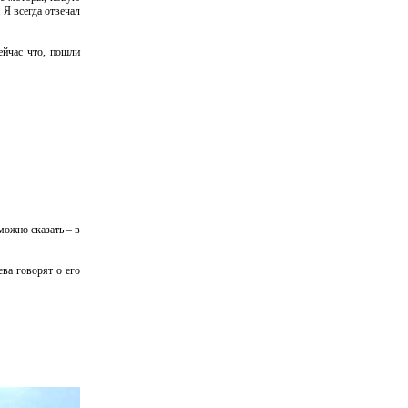
 Я всегда отвечал
ейчас что, пошли
можно сказать – в
ва говорят о его