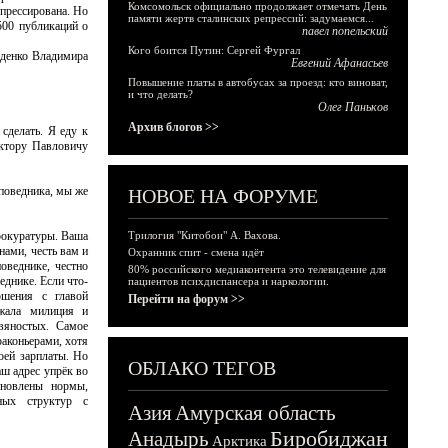
Комсомольск официально продолжает отмечать День
епрессирована. Но
памяти жертв сталинских репрессий: задумаемся...
500 публикаций о
павел попельский
Кого боится Путин: Сергей Фургал
иденко Владимира
Евгений Афанасьев
Повышение платы в автобусах за проезд: кто виноват,
и что делать?
Олег Паньков
Архив блогов >>
сделать. Я еду к
иктору Павловичу
поведника, мы же
НОВОЕ НА ФОРУМЕ
прокуратуры. Ваша
Трилогия "Китобои" А. Вахова.
нами, честь вам и
Охранник спит - смена идёт
оведнике, честно
80% российского медиаконтента это телевидение для
еднике. Если что-
пациентов психдиспансера и наркологии.
ошения с главой
Перейти на форум >>
зжала милиция и
вяностых. Самое
раконьерами, хотя
оей зарплаты. Но
ОБЛАКО ТЕГОВ
аш адрес упрёк во
ановлены нормы,
ьных структур с
Азия
Амурская область
Биробиджан
Анадырь
Арктика