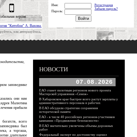
Имя:
Регистрация
Забыли пароль?
Пароль:
обильная версия
огия "Китобои" А. Вахова.
руйтесь, или авторизуйтесь.
онодательства,
НОВОСТИ
07.08.2026
дном заповеднике
ЕАО станет пилотным регионом нового проекта
Мастерской управления «Сенеж»
азались они нам
В Хабаровском крае быстрее всего растут зарплаты у
 Андрея Малютина
административного персонала и рабочих
влечения прибыли
В ЕАО обсудили стратегию сохранения
исторической памяти
ЕАО - в числе 40 российских регионов-участников
кампании «Продвижение безопасности»
богатств, всего
заповедника был
В ЕАО значительно увеличены объемы дорожных
работ
века, а торгаша,
Федеральный эксперт по достоинству оценил
лютин длительное