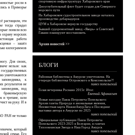
спортивную инфраструктуру Хабаровского края
вяностые росли в
Дноуглубительный флот будет создан для Северного
ались в Приморье
морского пути
На Хабаровском судостроительном заводе началось
производство дебаркадеров
сё растащили, эти
ЦУМ в Хабаровске вернули государству
е тогда страдал
Бывший судоремонтный завод «Якорь» в Советской
торые поняли всю
Гавани планируют восстановить
на охрану морских
астоящая работа
асценки – зашёл
Архив новостей >>
лько килограммов
ногу. Для своих,
БЛОГИ
наче нельзя: как
государственных
стно уничтожаются
Районная библиотека в Амурске уничтожена. На
 заповедника, к
очереди библиотека Островского в Комсомольске?!
х результатов не
павел попельский
 заповедник, под
Голая вечеринка Роснано 2015г. Итог.
 браконьерскую
Евгений Афанасьев
к и трепанг, шли
Новые находки Павла Петровича Попельского:
чист на руку. И в
Архив газеты Природа и аномальные явления,
Неизвестная карта НижнеАмурЛага и Последние
выставки автора в Амурске по 2025
павел попельский
ВО РАН не только
Официальные публикации Павла Петровича
Попельского 2023-2025 в Болгарии, в газетах
Тихоокеанская Звезда и Наш Город Амурск
еевичем, который
павел попельский
рской семьи. Его