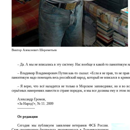
Виктор Алексеевич Шереметьев
– Да. А мы не вписались в эту систему. Нас вообще в какой-то паноптикум 
– Владимир Владимирович Путин как-то сказал: «Если я не прав, то не пра
паноптикум надо помещать весь российский народ, который не вписался в крим
– Я верю, что всё наладится не только в Морском заповеднике, но и во в
серьёзных намерениях навести в стране порядок, и мы все должны ему в этом п
Александр Громов,
«За Народ!», № 11. 2009
---------------
От редакции
Сегодня мы публикуем заявление ветеранов ФСБ России.
Став свидетелями беспредела, творившегося в Дальневосточном