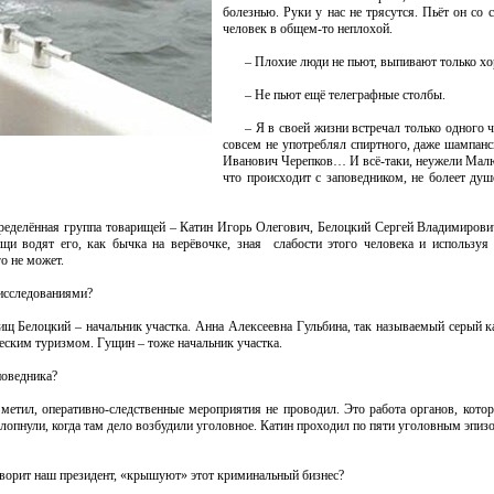
болезнью. Руки у нас не трясутся. Пьёт он со 
человек в общем-то неплохой.
– Плохие люди не пьют, выпивают только х
– Не пьют ещё телеграфные столбы.
– Я в своей жизни встречал только одного 
совсем не употреблял спиртного, даже шампанс
Иванович Черепков… И всё-таки, неужели Малю
что происходит с заповедником, не болеет душ
 определённая группа товарищей – Катин Игорь Олегович, Белоцкий Сергей Владимиров
ищи водят его, как бычка на верёвочке, зная слабости этого человека и используя
о не может.
 исследованиями?
рищ Белоцкий – начальник участка. Анна Алексеевна Гульбина, так называемый серый к
еским туризмом. Гущин – тоже начальник участка.
поведника?
не метил, оперативно-следственные мероприятия не проводил. Это работа органов, кот
хлопнули, когда там дело возбудили уголовное. Катин проходил по пяти уголовным эпиз
говорит наш президент, «крышуют» этот криминальный бизнес?