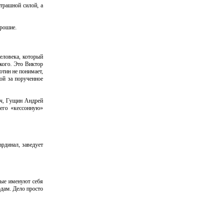
страшной силой, а
орошие.
человека, который
кого. Это Виктор
тин не понимает,
ой за порученное
ич, Гущин Андрей
 его «кессонную»
ардинал, заведует
орые именуют себя
одам. Дело просто