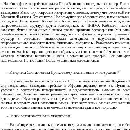
– На общем фоне разграбления залива Петра Великого заповедник – это мизер. Ещё о
произошло несчастье с нашим товарищем Александром Гонтарем, его жена обрати
заповедника Малютину, попросила материальную помощь, потому что дочка ещё ма
Малютин ей отказал. Это свинство. Нас возмутило это обстоятельство, и мы написал
президента Пуликовскому Константину Борисовичу. Собралась комиссия из админи
природоохранных структур, других заповедников, из ТИНРО. Разбирали наше п
комиссия. Факты, изложенные в нашем письме, признали достоверными. Мы напис
пренебрежении к гибели своего товарища, но и о фактах сращивания браконьерс
структур с отдельными инспекторами заповедника, о нарушениях техники
природоохранного законодательства, финансовой дисциплины. Разбиралась комиссия
признаны достоверными. Меня приглашали на встречу в администрацию края, как о
этого письма, было принято решение собрать комиссию в составе 12 человек. В ее
желанию Малютина, включили и меня. Составили акт проверки. Все эти фак
подтвердились. Но что толку? Потом не одна такая комиссия была.
– Материалы были доложены Пуликовскому и какая пошла от него реакция?
– В общем, как было всё, так и осталось. Потом приехал в заповедник Владимир П
ему понравилось. Заповедник пребывал в эйфории, директор тоже. Раз Путин по
уверовал в собственную непогрешимость и вседозволенность. Намекал на осо
губернатором. Малютин раньше работал на бирже, когда они появлялись, как грибы
деньги делали. Ну а теперь здесь деньги делают. Если приедете сейчас в заповедник, то
пунктах и островах стоят палаточные лагеря. Даже вертолётами завозят отдыхающих
если ты в состоянии заплатить, то можешь в заповеднике делать всё что угодно.
– На чём основываются ваши утверждения?
– На наблюдениях, на личных впечатлениях, на анализе происходящего, на собс
браконьеров ловил, мне предлагали закрыть глаза, предлагали деньги, продукты, но