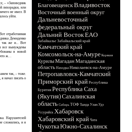
се, – «Заповедник
Владивосток
Благовещенск
й лихорадки, или
Восточный военный округ
ичего не имел. В
шлось уйти.
Дальневосточный
федеральный округ
Дальний Восток
ЕАО
Вот отработанная
едника Демиденко
Забайкалье
Забайкальский край
 так же и... Вот
Камчатский край
мы все вынуждены
ебованы в новой
Комсомольск-на-Амуре
Корякия
у что ж…
Магадан
Магаданская
Курилы
область
Николаевск-на-Амуре
Находка
Петропавловск-Камчатский
кажем так, – тоже.
 я начал писать о
Приморский край
Республика
Республика Саха
Бурятия
(Якутия)
Сахалинская
область
ТОФ
Тында
Улан-Удэ
Сибирь
Хабаровск
Уссурийск
Хабаровский край
ика. Нарушителей
Чита
е сложились, и я
Чукотка
Южно-Сахалинск