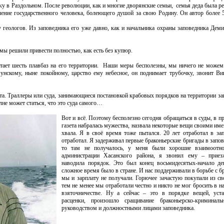
лку в Раздольном. После революции, как и многие дворянские семьи, семья деда была р
ление государственного человека, болеющего душой за свою Родину. Он автор более 
у геологов. Из заповедника его уже давно, как и начальника охраны заповедника Дем
мы решили привести полностью, как есть без купюр.
отает шесть плавбаз на его территории. Наши меры бесполезны, мы ничего не можем 
скому, ныне покойному, царство ему небесное, он поднимает трубочку, звонит В
та. Траллеры или суда, занимающиеся постановкой крабовых порядков на территории за
лне может статься, что это суда самого…
Вот и всё. Поэтому бесполезно сегодня обращаться в суды, в 
газета набралась мужества, назвала некоторые вещи своими име
хвала. Я в своё время тоже пытался. 20 лет отработал в зап
отработал. Я задерживал первые браконьерские бригады в запов
то там не получалось, у меня были хорошие взаимоотн
администрации Хасанского района, я звонил ему – прие
наводила порядок. Это был конец восьмидесятых-начало де
сложное время было в стране. И нас поддерживали в борьбе с б
мы и зарплату не получали. Горючее зачастую покупали из св
тем не менее мы отработали честно и никто не мог бросить в н
взяточничестве. Ну а сейчас – это в порядке вещей, уст
расценки, произошло сращивание браконьерско-криминал
руководством и должностными лицами заповедника.