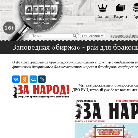
Главная
Разделы
Ар
расширенный пои
Заповедная «биржа» - рай для бракон
О фактах сращивания браконьерско-криминальных структур с отдельными инс
финансовой дисциплины в Дальневосточном морском биосферном государств
Мы уже рассказывали о непростой с
ДВО РАН, который уже более восьми лет