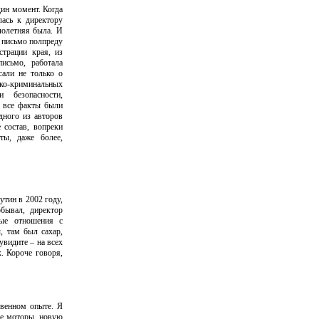
дин момент. Когда
лась к директору
лолетняя была. И
и письмо полпреду
страции края, из
исьмо, работала
али не только о
ко-криминальных
 безопасности,
, все факты были
дного из авторов
 состав, вопреки
ты, даже более,
утин в 2002 году,
бывал, директор
бые отношения с
, там был сахар,
 увидите – на всех
. Короче говоря,
твенном опыте. Я
вые моторы, новую