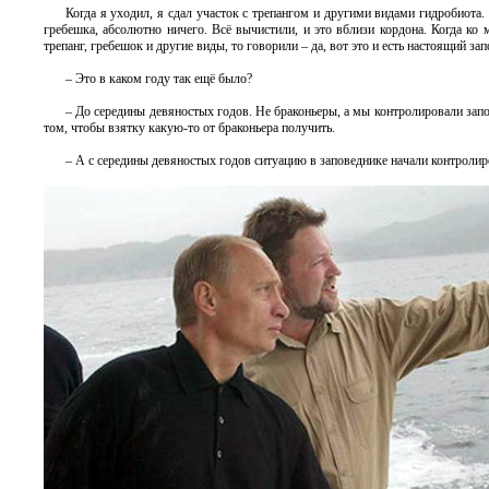
Когда я уходил, я сдал участок с трепангом и другими видами гидробиота. 
гребешка, абсолютно ничего. Всё вычистили, и это вблизи кордона. Когда ко
трепанг, гребешок и другие виды, то говорили – да, вот это и есть настоящий за
– Это в каком году так ещё было?
– До середины девяностых годов. Не браконьеры, а мы контролировали запо
том, чтобы взятку какую-то от браконьера получить.
– А с середины девяностых годов ситуацию в заповеднике начали контролир