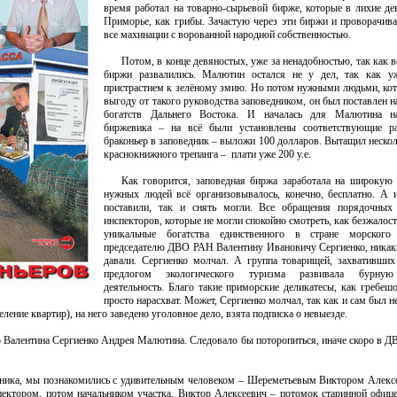
время работал на товарно-сырьевой бирже, которые в лихие де
Приморье, как грибы. Зачастую через эти биржи и проворачив
все махинации с ворованной народной собственностью.
Потом, в конце девяностых, уже за ненадобностью, так как в
биржи развалились. Малютин остался не у дел, так как уж
пристрастием к зелёному змию. Но потом нужными людьми, ко
выгоду от такого руководства заповедником, он был поставлен 
богатств Дальнего Востока. И началась для Малютина н
биржевика – на всё были установлены соответствующие р
браконьер в заповедник – выложи 100 долларов. Вытащил неско
краснокнижного трепанга – плати уже 200 у.е.
Как говорится, заповедная биржа заработала на широкую 
нужных людей всё организовывалось, конечно, бесплатно. А и
поставили, так и снять могли. Все обращения порядочных 
инспекторов, которые не могли спокойно смотреть, как безжало
уникальные богатства единственного в стране морского
председателю ДВО РАН Валентину Ивановичу Сергиенко, никаки
давали. Сергиенко молчал. А группа товарищей, захвативших
предлогом экологического туризма развивала бурную
деятельность. Благо такие приморские деликатесы, как гребешо
просто нарасхват. Может, Сергиенко молчал, так как и сам был не
ение квартир), на него заведено уголовное дело, взята подписка о невыезде.
о Валентина Сергиенко Андрея Малютина. Следовало бы поторопиться, иначе скоро в Д
дника, мы познакомились с удивительным человеком – Шереметьевым Виктором Алекс
пектором, потом начальником участка. Виктор Алексеевич – потомок старинной офице