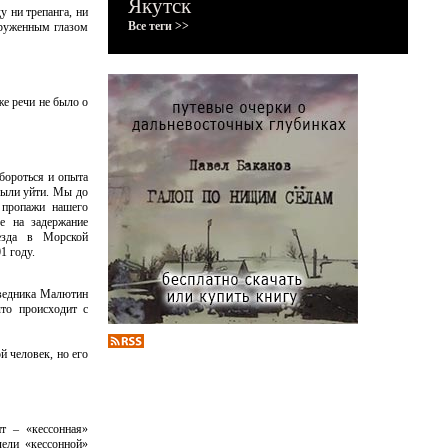
Якутск
у ни трепанга, ни
Все теги >>
оруженным глазом
же речи не было о
 бороться и опыта
были уйти. Мы до
 пропажи нашего
е на задержание
езда в Морской
1 году.
ведника Малютин
что происходит с
й человек, но его
рит – «кессонная»
лели «кессонной»