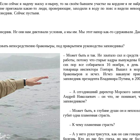
Если сейчас я надену маску и нырну, то на своём бывшем участке на кордоне я не найд
 мне приезжали какие-то люди, проверяющие, заходили в воду по пояс и видели нево
поведник. Сейчас пустыня.
ведник. Не они нам диктовали условия, а мы им. Мы этот напор как-то сдерживали. Да
овать непосредственно браконьеры, под прикрытием руководства заповедника?
– Может быть и так. Не хватало сил и средств
работы, потому что старые кадры вынуждены 
сих пор все собираемся 16 ноября, в день
товарища инспектора Гонтаря. Вышел в мор
браконьеров и исчез. Исчез накануне при
заповедник президента Владимира Путина, в 200
– А сегодняшний директор Морского запо
Андрей Николаевич – он что, не понимает, 
заповедником?
– Может быть, в глубине души он и неплохо
губит одна пламенная страсть.
– К чему пламенная страсть?
– А у него руки трясутся, как он сам гово
болезнь. Кто из нас без греха, но мы не бо