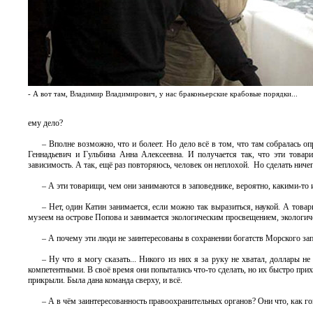
- А вот там, Владимир Владимирович, у нас браконьерские крабовые порядки...
ему дело?
– Вполне возможно, что и болеет. Но дело всё в том, что там собралась
Геннадьевич и Гульбина Анна Алексеевна. И получается так, что эти товар
зависимость. А так, ещё раз повторяюсь, человек он неплохой. Но сделать ничег
– А эти товарищи, чем они занимаются в заповеднике, вероятно, какими-то
– Нет, один Катин занимается, если можно так выразиться, наукой. А това
музеем на острове Попова и занимается экологическим просвещением, экологич
– А почему эти люди не заинтересованы в сохранении богатств Морского за
– Ну что я могу сказать... Никого из них я за руку не хватал, доллары 
компетентными. В своё время они попытались что-то сделать, но их быстро при
прикрыли. Была дана команда сверху, и всё.
– А в чём заинтересованность правоохранительных органов? Они что, как 