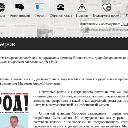
хив
Комментарии
Форум
Обратная связь
Правила
Поддержать проект
М
Приглашаем к обсуждению:
Трил
Надоела реклама? Зарегистри
ск
ьеров
пекторами заповедника, о нарушениях техники безопасности, природоохранного зак
енном природном заповеднике ДВО РАН
итуации, сложившейся в Дальневосточном морском биосферном государственном приро
 возглавляет Малютин Андрей Николаевич.
Некоторые факты мы тогда просто опустили, так как пок
слишком дикими. По сути, получалось, что под руководством
заповедник превратился в какой-то коммерческий проект для из
– нет, не в государственный, а в собственный карман.
О главной функции Морского заповедника – охране его 
гидробиота, было забыто. И не мудрено, так как у руля 
поставлен человек с психологией не государственного чело
биржевого спекулянта: до прихода на новое место работы Ма