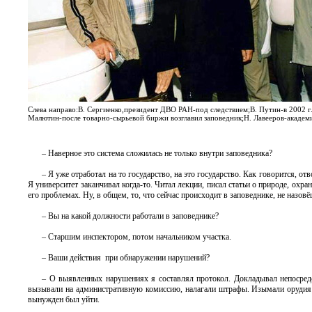
Слева направо:В. Сергиенко,президент ДВО РАН-под следствием;В. Путин-в 2002 г
Малютин-после товарно-сырьевой биржи возглавил заповедник;Н. Лавееров-академ
– Наверное это система сложилась не только внутри заповедника?
– Я уже отработал на то государство, на это государство. Как говорится, отв
Я университет заканчивал когда-то. Читал лекции, писал статьи о природе, охра
его проблемах. Ну, в общем, то, что сейчас происходит в заповеднике, не назов
– Вы на какой должности работали в заповеднике?
– Старшим инспектором, потом начальником участка.
– Ваши действия при обнаружении нарушений?
– О выявленных нарушениях я составлял протокол. Докладывал непосредс
вызывали на административную комиссию, налагали штрафы. Изымали орудия б
вынужден был уйти.