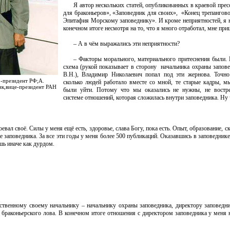
Я автор нескольких статей, опубликованных в краевой прес
для браконьеров», «Заповедник для своих», «Конец трепангово
Эпитафия Морскому заповеднику». И кроме неприятностей, я н
конечном итоге несмотря на то, что я много отработал, мне при
– А в чём выражались эти неприятности?
– Факторы морального, материального притеснения были. 
схема (рукой показывает в сторону начальника охраны запов
В.Н.), Владимир Николаевич попал под эти жернова. Точно
.-президент РФ;А.
сколько людей работало вместе со мной, те старые кадры, 
ик,вице-президент РАН
были уйти. Потому что мы оказались не нужны, не востр
системе отношений, которая сложилась внутри заповедника. Н
оевал своё. Силы у меня ещё есть, здоровье, слава Богу, пока есть. Опыт, образование, с
не заповедника. За все эти годы у меня более 500 публикаций. Оказавшись в заповеднике,
ёшь иначе как дурдом.
твенному своему начальнику – начальнику охраны заповедника, директору заповедн
раконьерского лова. В конечном итоге отношения с директором заповедника у меня н