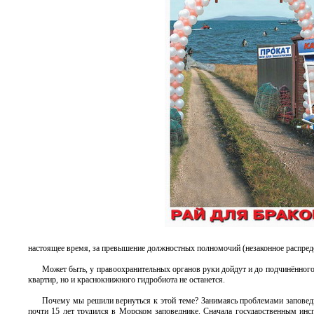
настоящее время, за превышение должностных полномочий (незаконное распредел
Может быть, у правоохранительных органов руки дойдут и до подчинённог
квартир, но и краснокнижного гидробиота не останется.
Почему мы решили вернуться к этой теме? Занимаясь проблемами запове
почти 15 лет трудился в Морском заповеднике. Сначала государственным инс