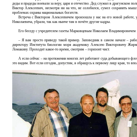
деды и прадеды воевали за веру, царя и отечество. Дед служил в драгунском по
Виктор Алексеевич, несмотря ни на что, не озлобился, сумел сохранить мыш
проблемах охраны национальных богатств.
Встреча с Виктором Алексеевичем произошла у нас на его новой работе, 
Николаевича, убрали, так как нынче там в почёте другие кадры.
Его беседу с учредителем газеты Марковцевым Николаем Владимировичем 
– Я вам просто приведу такой пример. Заповедник в самом начале – раб
директору Института биологии моря академику Алексею Викторовичу Жирмун
Ломакину. Проходит какое-то время, смотрим – горизонт чист.
А если сейчас – на протяжении многих лет работают суда добывающего фло
это видим. Вот если сегодня, допустим, я обращусь к первому лицу края, то впо