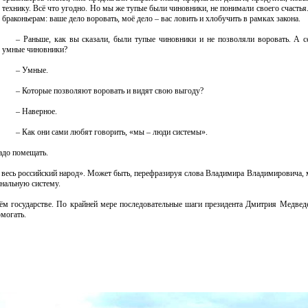
технику. Всё что угодно. Но мы же тупые были чиновники, не понимали своего счастья.
браконьерам: ваше дело воровать, моё дело – вас ловить и хлобучить в рамках закона.
– Раньше, как вы сказали, были тупые чиновники и не позволяли воровать. А с
умные чиновники?
– Умные.
– Которые позволяют воровать и видят свою выгоду?
– Наверное.
– Как они сами любят говорить, «мы – люди системы».
надо помещать.
в весь российский народ». Может быть, перефразируя слова Владимира Владимировича, 
инальную систему.
сём государстве. По крайней мере последовательные шаги президента Дмитрия Медведе
омогать.