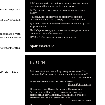
ЕАО - в числе 40 российских регионов-участников
кампании «Продвижение безопасности»
выезд за границу
В ЕАО значительно увеличены объемы дорожных
работ
Федеральный эксперт по достоинству оценил
ики могут годами.
спортивную инфраструктуру Хабаровского края
Дноуглубительный флот будет создан для Северного
морского пути
На Хабаровском судостроительном заводе началось
производство дебаркадеров
ассказала о том,
ю» и в счет долга
ЦУМ в Хабаровске вернули государству
Архив новостей >>
кании алиментов.
БЛОГИ
Районная библиотека в Амурске уничтожена. На
:24:29 +1100
очереди библиотека Островского в Комсомольске?!
павел попельский
Голая вечеринка Роснано 2015г. Итог.
Евгений Афанасьев
Новые находки Павла Петровича Попельского:
Архив газеты Природа и аномальные явления,
Неизвестная карта НижнеАмурЛага и Последние
выставки автора в Амурске по 2025
павел попельский