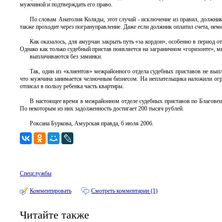
мужчиной и подтверждать его право.
По словам Анатолия Коляды, этот случай - исключение из правил, должни
также проходит через погрануправление. Даже если должник оплатил счета, нем
Как оказалось, для амурчан закрыть путь «за кордон», особенно в период 
Однако как только судебный пристав появляется на заграничном «горизонте», 
выплачиваются без заминки.
Так, один из «клиентов» межрайонного отдела судебных приставов не выпл
что мужчина занимается челночным бизнесом. На неплательщика наложили огран
отписал в пользу ребенка часть квартиры.
В настоящее время в межрайонном отделе судебных приставов по Благовещ
По некоторым из них задолженность достигает 200 тысяч рублей.
Роксана Буркова, Амурская правда, 6 июля 2006.
Спецслужбы
Комментировать
Смотреть комментарии (1)
Читайте также