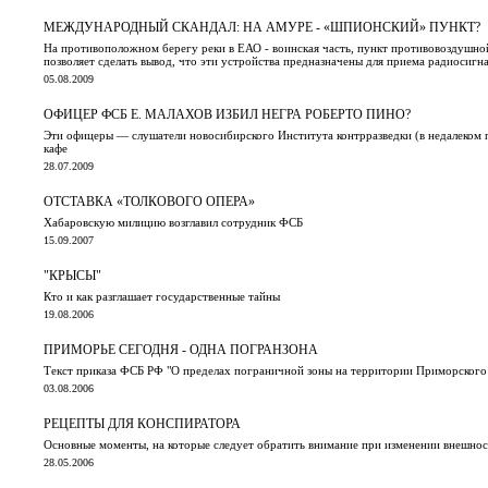
МЕЖДУНАРОДНЫЙ СКАНДАЛ: НА АМУРЕ - «ШПИОНСКИЙ» ПУНКТ?
На противоположном берегу реки в ЕАО - воинская часть, пункт противовоздушно
позволяет сделать вывод, что эти устройства предназначены для приема радиосиг
05.08.2009
ОФИЦЕР ФСБ Е. МАЛАХОВ ИЗБИЛ НЕГРА РОБЕРТО ПИНО?
Эти офицеры — слушатели новосибирского Института контрразведки (в недалеком
кафе
28.07.2009
ОТСТАВКА «ТОЛКОВОГО ОПЕРА»
Хабаровскую милицию возглавил сотрудник ФСБ
15.09.2007
"КРЫСЫ"
Кто и как разглашает государственные тайны
19.08.2006
ПРИМОРЬЕ СЕГОДНЯ - ОДНА ПОГРАНЗОНА
Текст приказа ФСБ РФ "О пределах пограничной зоны на территории Приморского
03.08.2006
РЕЦЕПТЫ ДЛЯ КОНСПИРАТОРА
Основные моменты, на которые следует обратить внимание при изменении внешно
28.05.2006