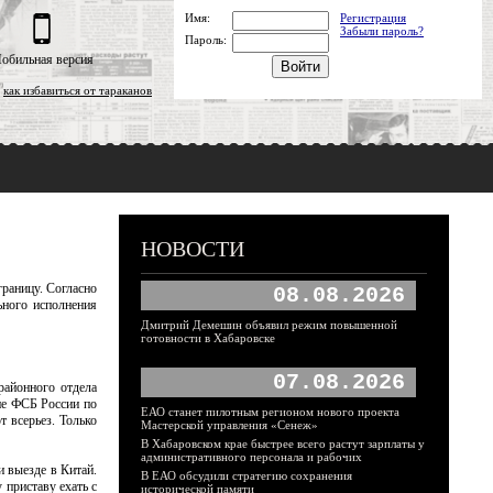
Имя:
Регистрация
Забыли пароль?
Пароль:
обильная версия
как избавиться от тараканов
НОВОСТИ
границу. Согласно
08.08.2026
ьного исполнения
Дмитрий Демешин объявил режим повышенной
готовности в Хабаровске
07.08.2026
районного отдела
ие ФСБ России по
ЕАО станет пилотным регионом нового проекта
 всерьез. Только
Мастерской управления «Сенеж»
В Хабаровском крае быстрее всего растут зарплаты у
административного персонала и рабочих
и выезде в Китай.
В ЕАО обсудили стратегию сохранения
 приставу ехать с
исторической памяти