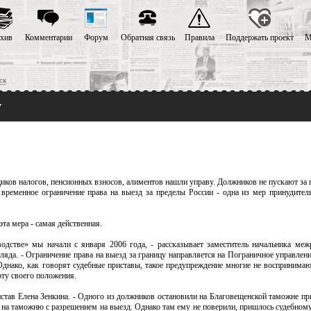
хив
Комментарии
Форум
Обратная связь
Правила
Поддержать проект
М
ск
у
иков налогов, пенсионных взносов, алиментов нашли управу. Должников не пускают за 
временное ограничение права на выезд за пределы России - одна из мер принудител
та мера - самая действенная.
дстве» мы начали с января 2006 года, - рассказывает заместитель начальника меж
яда. - Ограничение права на выезд за границу направляется на Пограничное управлен
днако, как говорят судебные приставы, такое предупреждение многие не воспринимают
оту своего положения.
истав Елена Зенкина. - Одного из должников остановили на Благовещенской таможне пр
я на таможню с разрешением на выезд. Однако там ему не поверили, пришлось судебному