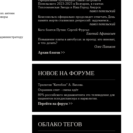
Официальные публикации Павла Петровича
Попельского 2023-2025 в Болгарии, в газетах
Тихоокеанская Звезда и Наш Город Амурск
павел попельский
 их антенн
оворы
Комсомольск официально продолжает отмечать День
памяти жертв сталинских репрессий: задумаемся...
павел попельский
Кого боится Путин: Сергей Фургал
Евгений Афанасьев
 администратору
Повышение платы в автобусах за проезд: кто виноват,
и что делать?
Олег Паньков
Архив блогов >>
НОВОЕ НА ФОРУМЕ
Трилогия "Китобои" А. Вахова.
Охранник спит - смена идёт
80% российского медиаконтента это телевидение для
пациентов психдиспансера и наркологии.
Перейти на форум >>
ОБЛАКО ТЕГОВ