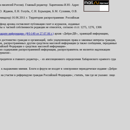
 писателей России). Главный редактор: Харитонова И.Ю. Адрес
Ю. Жданов, Е.Н. Голубь, С.Н. Бурындин, Б.М. Сухинин, О.В.
надзор) 16.06.2011 г. Территория распространения: Российская
й фонд архива составляют публикации газет и журналов, изданные
к частной собственности редакции не относятся, согласно ст.ст. 1275, 1276, 1306
щите информации» (ФЗ-149 от 27.07.06 г.)
архив «Дебри-ДВ», хранящий информацию,
ь и достоинство граждан и организаций, либо ущемляющих права и законные интересы граждан,
ов, распространенных другим средством массовой информации (а также сообщения, переданные
сийской Федерации о средствах массовой информации».
из содержания распространенной информации, распространитель не является надлежащим
ериалов».
редителя и главного редактор», - из апелляционного определения Хабаровского краевого суда
ны к выражению мнения. Блоги и форум не входят в электронное периодическое издание «Дебри-
а участие в референдуме граждан Российской Федерации»; считать, там где не указано: лицо