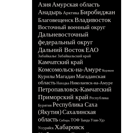
Азия
Амурская область
Биробиджан
Анадырь
Арктика
Владивосток
Благовещенск
Восточный военный округ
Дальневосточный
федеральный округ
Дальний Восток
ЕАО
Забайкалье
Забайкальский край
Камчатский край
Комсомольск-на-Амуре
Корякия
Магадан
Магаданская
Курилы
область
Николаевск-на-Амуре
Находка
Петропавловск-Камчатский
Приморский край
Республика
Республика Саха
Бурятия
(Якутия)
Сахалинская
область
ТОФ
Тында
Улан-Удэ
Сибирь
Хабаровск
Уссурийск