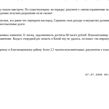
ку пошли навстречу. По существующему же порядку документ о снятии ограничения на 
едленно получить разрешение он не сможет.
отпусков, все равно что перекрыть кислород. Скрывать свои доходы и имущество должн
многотысячные долги
ачивал алименты 31 месяц, задолженность достигла 60 тысяч рублей. Взыскательница р
ичение. Когда в очередной раз попасть в Китай ему не удалось, он пошел «на мирову
енску и Благовещенскому району более 2,5 тысячи исполнительных документов о взыс
07.07.2006 00