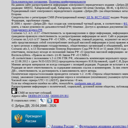
Пользовательское соглашение
,
Политика конфиденциальности
На данном сайте распространяется информация электронного периодического издания «Дебри-Д
редакции: 680032, Хабаровский край, Хабаровск, проспект 60-летия Октября, 88-46, т./ф.8421
Редакционный совет электронного периодического издания «Дебри-ДВ» (на общественных нач
Егорова
Свидетельство о регистрации СМИ (Регистрационный номер)
ЭЛ № ФС77-45537
выдано Федера
Федерация, зарубежные страны.
В 2006 г. проект «Дебри-ДВ» был создан как электронный частный архив, в соответствии с
ФЗ 
книги, а также рукописи по дальневосточной (РФ) тематике. Доступ к архивным документам явля
Гражданского кодекса РФ
.
Согласно ч.2. п.3. ст.17 «Ответственность за правонарушения в сфере информации, информац
гражданско-правовую ответственность за распространение информации не несет. Сайт и редакци
Согласно пп.3,4,6 ст.57 Закона РФ «О СМИ», «Редакция, главный редактор, журналист не несут
либо представляющих собой злоупотребление свободой массовой информации и (или) правами ж
в пресс-релизах и информация государственных, общественных организаций и объединений), кот
Согласно абз.3, п.13 Постановления Пленума Верховного Суда РФ №16 от 15 июня 2010 года 
ответчиком, поскольку исходя из положений Закона РФ «О средствах массовой информации» не 
Воспользуйтесь «Правом на ответ» (ст.46 Закона РФ «О СМИ»).
«В соответствии с положением ч.3 ст.196 ГПК РФ, обязанность компенсации морального вреда п
от 22.08.2012 г. (дело №33-5325/2012) председательствующего И.И.Куликовой, судей С.И.Дор
Мнения авторов материалов не всегда совпадают с позицией редакции. Редакция не вступает в п
Редакция не несет ответственность за содержание внешних ссылок и комментариев. За них отве
ДВ», ответственность за достоверность и наполняемость несут авторы.
Политические опросы/голосования проводятся согласно ч.2. ст.46 «Опросы общественного мнени
(лица), заказавшее (заказавших) проведение опроса и оплатившее (оплативших) указанную публик
Часовой пояс сервера UTC+11 (AEST), фактически +8 мск.
Если вы обнаружили ошибки на сайте, пожалуйста,
сообщите нам об этом
.
Распространение информации о политической, социальной, духовной жизни общества, публикац
СМИ не получает субсидий.
Адреса сайта:
DEBRI-DV.COM
,
DEBRI-DV.RU
.
В социальных сетях:
© Дебри-ДВ, 20.04.2006 - 2026