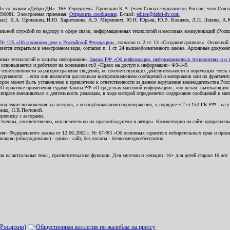
В» со знаком «Дебри-ДВ». 16+ Учредитель: Пронякин К.А. (член Союза журналистов России, член Союза
2296081. Электронная приемная:
Отправить сообщение
. E-mail:
editor@debri-dv.com
алах): К.А. Пронякин, И.Ю. Харитонова, А.Э. Мирмович, Ю.Н. Юрьев, Ю.В. Ковалев, Л.Н. Левина, А.
льной службой по надзору в сфере связи, информационных технологий и массовых коммуникаций (Роском
№ 125 «Об архивном деле в Российской Федерации»
, согласно п. 2 ст. 13 «Создание архивов». Основно
ется открытым в электронном виде, согласно п. 1 ст. 24 вышеобозначенного закона. Архивные документы 
ионных технологий и защиты информации»
Закона РФ «Об информации, информационных технологиях и о за
я основываются и работают на основании ст.8 «Право на доступ к информации» ФЗ-149.
 ответственности за распространение сведений, не соответствующих действительности и порочащих чест
урналиста: ...если они являются дословным воспроизведением сообщений и материалов или их фрагмент
орое может быть установлено и привлечено к ответственности за данное нарушение законодательства Рос
«О практике применения судами Закона РФ «О средствах массовой информации», «по делам, вытекающим 
вправе вмешиваться в деятельность редакции, в ходе которой определяется содержание сообщений и мат
одлежит возложению на авторов, а по опубликованию опровержения, в порядке ч.2 ст.152 ГК РФ - на уч
ожко, Н.В.Пестовой.
ереписку с авторами.
тственны, соответственно, исключительно их правообладатели и авторы. Комментарии на сайте приравне
я» Федерального закона от 12.06.2002 г. № 67-ФЗ «Об основных гарантиях избирательных прав и права н
ацию (обнародование) - едино - сайт, без оплаты - безвозмездно/бесплатно.
ии на актуальные темы, просветительские функции. Для мужчин и женщин. 16+ для детей старше 16 лет.