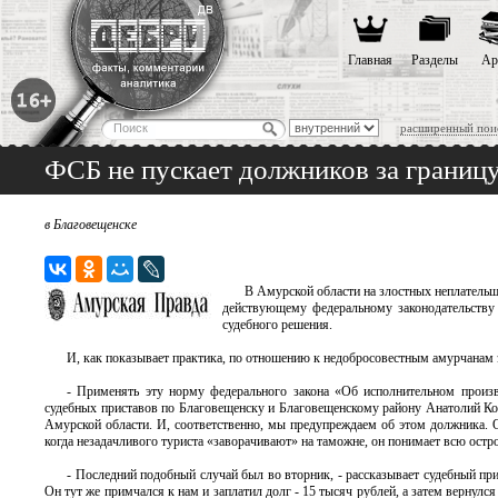
Главная
Разделы
Ар
расширенный пои
ФСБ не пускает должников за границ
в Благовещенске
В Амурской области на злостных неплательщ
действующему федеральному законодательству 
судебного решения.
И, как показывает практика, по отношению к недобросовестным амурчанам э
- Применять эту норму федерального закона «Об исполнительном произво
судебных приставов по Благовещенску и Благовещенскому району Анатолий Кол
Амурской области. И, соответственно, мы предупреждаем об этом должника. О
когда незадачливого туриста «заворачивают» на таможне, он понимает всю остр
- Последний подобный случай был во вторник, - рассказывает судебный пр
Он тут же примчался к нам и заплатил долг - 15 тысяч рублей, а затем вернулс