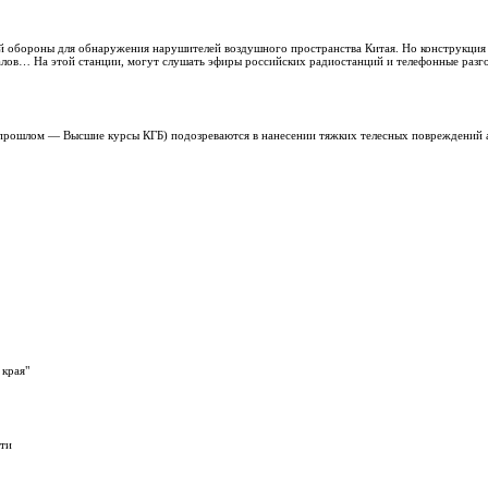
й обороны для обнаружения нарушителей воздушного пространства Китая. Но конструкция
налов… На этой станции, могут слушать эфиры российских радиостанций и телефонные разг
 прошлом — Высшие курсы КГБ) подозреваются в нанесении тяжких телесных повреждений
 края"
сти