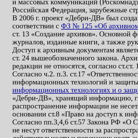
и массовых коммуникаций (Роскомнадзо
Российская Федерация, зарубежные ст
В 2006 г. проект «Дебри-ДВ» был созда
соответствии с
ФЗ № 125 «Об архивном
ст. 13 «Создание архивов». Основной ф
журналов, изданные книги, а также ру
Доступ к архивным документам являетс
ст. 24 вышеобозначенного закона. Арх
редакции не относятся, согласно ст.ст. 
Согласно ч.2. п.3. ст.17 «Ответственн
информационных технологий и защит
информационных технологиях и о защит
«Дебри-ДВ», хранящий информацию, гр
распространение информации не несет.
основании ст.8 «Право на доступ к ин
Согласно пп.3,4,6 ст.57 Закона РФ «О
не несут ответственности за распрост
действительности и порочащих честь и