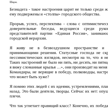
Шарж.
Безнадега - такое настроения царит не только среди 
ему подвержены и «столпы» городского общества.
Прорыв, успех, перспектива - слова с оптимистичес
доверительные беседы, ведущиеся среди руко
представителей партии «Единая Россия», занима
городской иерархии.
Я живу не в безвоздушном пространстве и 
принимающими решения. Статусные господа не ск
пессимистических взглядов, несмотря на то, что я н
Таких настроений не было ни пять, ни десять, ни пятна
я вижу сломанные крылья …», они производят на меня 
Командиры, не верящие в победу, полководцы, настр
что может быть хуже?
Я помню этих людей с их идеями, устремлениями, пла
назад. Это были деятели, творцы. Сейчас их нет: оп
плечи.
Что так угнетает правящий класс? Конечно, их победа