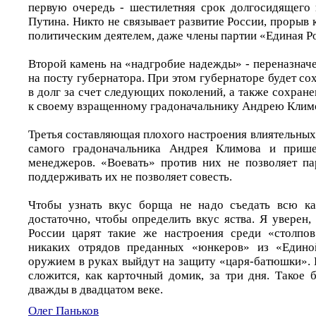
первую очередь - шестилетняя срок долгосидящего
Путина. Никто не связывает развитие России, прорыв 
политическим деятелем, даже члены партии «Единая Р
Второй камень на «надгробие надежды» - переназнач
на посту губернатора. При этом губернаторе будет со
в долг за счет следующих поколений, а также сохран
к своему взращенному градоначальнику Андрею Клим
Третья составляющая плохого настроения влиятельных
самого градоначальника Андрея Климова и приш
менеджеров. «Воевать» против них не позволяет па
поддерживать их не позволяет совесть.
Чтобы узнать вкус борща не надо съедать всю к
достаточно, чтобы определить вкус яства. Я уверен,
России царят такие же настроения среди «столпов
никаких отрядов преданных «юнкеров» из «Едино
оружием в руках выйдут на защиту «царя-батюшки». 
сложится, как карточный домик, за три дня. Такое 
дважды в двадцатом веке.
Олег Паньков