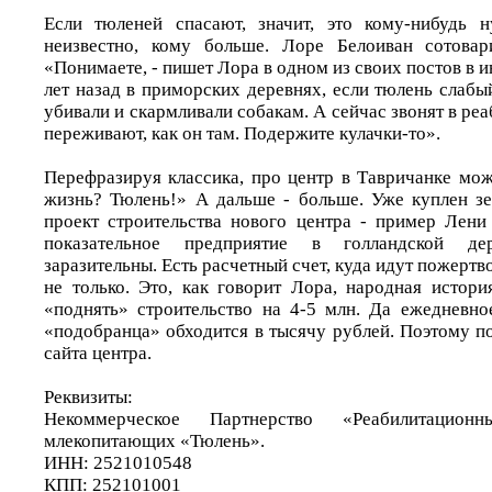
Если тюленей спасают, значит, это кому-нибудь 
неизвестно, кому больше. Лоре Белоиван сотова
«Понимаете, - пишет Лора в одном из своих постов в ин
лет назад в приморских деревнях, если тюлень слабый
убивали и скармливали собакам. А сейчас звонят в ре
переживают, как он там. Подержите кулачки-то».
Перефразируя классика, про центр в Тавричанке мож
жизнь? Тюлень!» А дальше - больше. Уже куплен зе
проект строительства нового центра - пример Лени
показательное предприятие в голландской де
заразительны. Есть расчетный счет, куда идут пожертв
не только. Это, как говорит Лора, народная истори
«поднять» строительство на 4-5 млн. Да ежедневн
«подобранца» обходится в тысячу рублей. Поэтому 
сайта центра.
Реквизиты:
Некоммерческое Партнерство «Реабилитацио
млекопитающих «Тюлень».
ИНН: 2521010548
КПП: 252101001