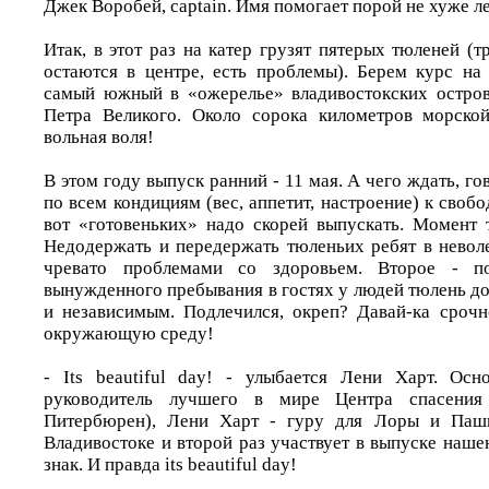
Джек Воробей, captain. Имя помогает порой не хуже ле
Итак, в этот раз на катер грузят пятерых тюленей (т
остаются в центре, есть проблемы). Берем курс на
самый южный в «ожерелье» владивостокских остров
Петра Великого. Около сорока километров морской
вольная воля!
В этом году выпуск ранний - 11 мая. А чего ждать, го
по всем кондициям (вес, аппетит, настроение) к свобо
вот «готовеньких» надо скорей выпускать. Момент т
Недодержать и передержать тюленьих ребят в неволе
чревато проблемами со здоровьем. Второе - по
вынужденного пребывания в гостях у людей тюлень д
и независимым. Подлечился, окреп? Давай-ка сроч
окружающую среду!
- Its beautiful day! - улыбается Лени Харт. Осн
руководитель лучшего в мире Центра спасения 
Питербюрен), Лени Харт - гуру для Лоры и Паши
Владивостоке и второй раз участвует в выпуске наш
знак. И правда its beautiful day!