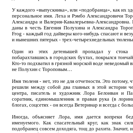
У каждого «выпускника», или «подобранца», как их зде
персональное имя. Леха и Рэмбо Александровичи Тор
Александра и Валерия-Кавалерьевна-Александровна. 
даны в честь Евгения Полухина и Александра Тороп
Frog - каждый год дайверы кого-нибудь спасают и везу
и нынешних пятерых - трех-четырехнедельных тюлень
Один из этих детенышей пропадал у стока ка
побарахтавшись в городских бухтах, покрылся тонча
Кто-то подхватил в грязной морской воде неведомый в
не Полухин с Тороповым…
Имя тюленя - нет, это не для отчетности. Это потому, ч
решили между собой два главных в этой истории че
центра, писатель и художник Лора Белоиван и Па
соратник, единомышленник и правая рука (в лорины
блогах, соцсетях - он всегда Ветеринар и всегда с бол
Иногда, объясняет Лора, имя дается вопреки бе
именуемого. Как спасательный круг, как знак сил
подобранец совсем доходяга, тощ до рахита. Значит, н