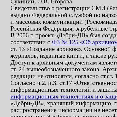
Сухинин, О.В. Егорова
Свидетельство о регистрации СМИ (Р
выдано Федеральной службой по надзо
и массовых коммуникаций (Роскомнадзо
Российская Федерация, зарубежные ст
В 2006 г. проект «Дебри-ДВ» был созда
соответствии с
ФЗ № 125 «Об архивном
ст. 13 «Создание архивов». Основной ф
журналов, изданные книги, а также ру
Доступ к архивным документам являетс
ст. 24 вышеобозначенного закона. Арх
редакции не относятся, согласно ст.ст. 
Согласно ч.2. п.3. ст.17 «Ответственн
информационных технологий и защит
информационных технологиях и о защит
«Дебри-ДВ», хранящий информацию, гр
распространение информации не несет.
основании ст.8 «Право на доступ к ин