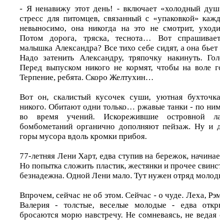
- Я ненавижу этот день! - включает «холодный ду
стресс для питомцев, связанный с «упаковкой» кажд
невыносимо, она никогда на это не смотрит, уход
Потом дорога, тряска, теснота… Вот спрашивает
малышка Александра? Все тихо себе сидят, а она бьет 
Надо затенить Александру, тряпочку накинуть. Го
Перед выпуском никого не кормят, чтобы на воле г
Терпение, ребята. Скоро Желтухин…
Вот он, скалистый кусочек суши, уютная бухточка
никого. Обитают одни только… ржавые танки - по ним,
во время учений. Искорежившие островной л
бомбометаний органично дополняют пейзаж. Ну и д
горы мусора вдоль кромки прибоя.
77-летняя Лени Харт, едва ступив на бережок, начина
Но попытка сложить пластик, жестянки и прочее свинст
безнадежна. Одной Лени мало. Тут нужен отряд молод
Впрочем, сейчас не об этом. Сейчас - о чуде. Леха, Рэ
Валерия - толстые, веселые молодые - едва отк
бросаются морю навстречу. Не сомневаясь, не ведая 