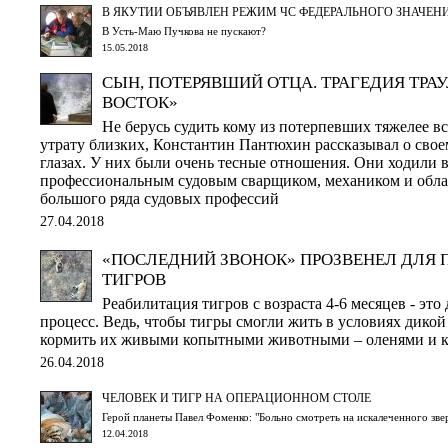
В ЯКУТИИ ОБЪЯВЛЕН РЕЖИМ ЧС ФЕДЕРАЛЬНОГО ЗНАЧЕН
В Усть-Маю Пучкова не пускают?
15.05.2018
СЫН, ПОТЕРЯВШИЙ ОТЦА. ТРАГЕДИЯ ТРА
ВОСТОК»
Не берусь судить кому из потерпевших тяжелее в
утрату близких, Константин Пантюхин рассказывал о своем
глазах. У них были очень тесные отношения. Они ходили в
профессиональным судовым сварщиком, механиком и обла
большого ряда судовых профессий
27.04.2018
«ПОСЛЕДНИЙ ЗВОНОК» ПРОЗВЕНЕЛ ДЛЯ
ТИГРОВ
Реабилитация тигров с возраста 4-6 месяцев - это
процесс. Ведь, чтобы тигры смогли жить в условиях дико
кормить их живыми копытными животными – оленями и ка
26.04.2018
ЧЕЛОВЕК И ТИГР НА ОПЕРАЦИОННОМ СТОЛЕ
Герой планеты Павел Фоменко: "Больно смотреть на искалеченного зве
12.04.2018