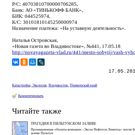
Р/С: 40703810700000706285,
Банк: АО «ТИНЬКОФФ БАНК»,
БИК: 044525974,
К/С: 30101810145250000974
Назначение платежа: «На уставную деятельность».
Наталья Островская,
«Новая газета во Владивостоке», №441, 17.05.18
http://novayagazeta-vlad.ru/441/mesto-sobytij/vash-vyh
17.05.20
Катастрофы, Экология
,
Владивосток
,
Приморский край
Комментировать
Читайте также
ТРАГЕДИЯ В ПИЛЬТУНСКОМ ЗАЛИВЕ
Промышленные объекты компании «Эксон Нефтегаз Лимитед» могли бы
заливе Пильтун