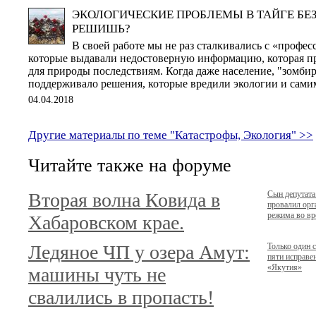
ЭКОЛОГИЧЕСКИЕ ПРОБЛЕМЫ В ТАЙГЕ БЕЗ
РЕШИШЬ?
В своей работе мы не раз сталкивались с «профес
которые выдавали недостоверную информацию, которая п
для природы последствиям. Когда даже население, "зомби
поддерживало решения, которые вредили экологии и сам
04.04.2018
Другие материалы по теме "Катастрофы, Экология" >>
Читайте также на форуме
Вторая волна Ковида в
Сын депутата
провалил орг
режима во вр
Хабаровском крае.
Ледяное ЧП у озера Амут:
Только один с
пяти исправе
«Якутия»
машины чуть не
свалились в пропасть!