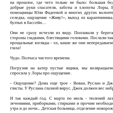
на прошлое, где чего только не было: большая бе
добрые руки спасателя, заботы и хлопоты Лоры, В
помощницы Юли Фадеевой и многих других волонтер
селедка, ощущение «Живу!», выход из карантинника,
бултых в бассейн…
Они не сразу исчезли из виду. Поплавали у берег
стороны гладкими, блестящими головами. Послали-так
прощальные взгляды - ох, какие же они непередавае
глаза!
Чудо. Полчаса чистого времени.
Погрузив на катер пустые ящики, мы возвращаем
спросила у Лоры про ощущение.
- Ощущение? Дома еще трое - Вован, Руслан и Дж
глисты. У Руслана глазной вирус. Джек должен вес наб
И так каждый год. С марта по июль - тюлений лаз
лечениями, приборками, стирками и прочим необход
утра и до ночи... Детская больница, отделение новор