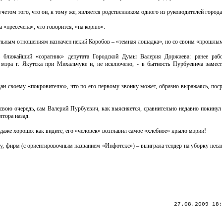
етом того, что он, к тому же, является родственником одного из руководителей города
«пресечена», что говорится, «на корню».
емельным отношениям назначен некий Коробов – «темная лошадка», но со своим «прошлы
– ближайший «соратник» депутата Городской Думы Валерия Доржиева: ранее раб
мэра г. Якутска при Михальчуке и, не исключено, - в бытность Пурбуевича замес
едан своему «покровителю», что по его первому звонку может, образно выражаясь, пос
 свою очередь, сам Валерий Пурбуевич, как выясняется, сравнительно недавно покинул
лтора назад.
 даже хорошо: как видите, его «человек» возглавил самое «хлебное» крыло мэрии!
ву, фирм (с ориентировочным названием «Инфотекс») – выиграла тендер на уборку нес
27.08.2009 18