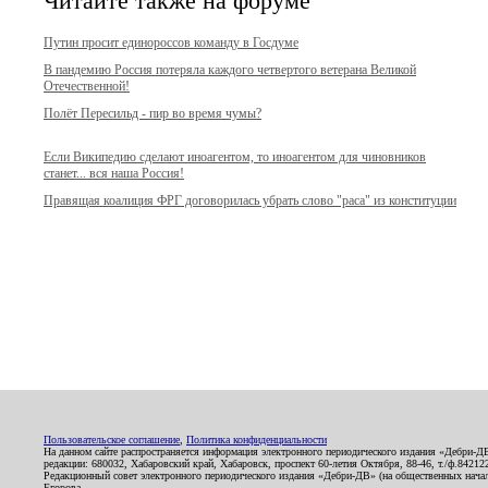
Читайте также на форуме
Путин просит единороссов команду в Госдуме
В пандемию Россия потеряла каждого четвертого ветерана Великой
Отечественной!
Полёт Пересильд - пир во время чумы?
Если Википедию сделают иноагентом, то иноагентом для чиновников
станет... вся наша Россия!
Правящая коалиция ФРГ договорилась убрать слово "раса" из конституции
Пользовательское соглашение
,
Политика конфиденциальности
На данном сайте распространяется информация электронного периодического издания «Дебри-Д
редакции: 680032, Хабаровский край, Хабаровск, проспект 60-летия Октября, 88-46, т./ф.8421
Редакционный совет электронного периодического издания «Дебри-ДВ» (на общественных нач
Егорова