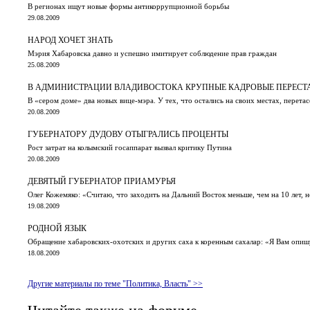
В регионах ищут новые формы антикоррупционной борьбы
29.08.2009
НАРОД ХОЧЕТ ЗНАТЬ
Мэрия Хабаровска давно и успешно имитирует соблюдение прав граждан
25.08.2009
В АДМИНИСТРАЦИИ ВЛАДИВОСТОКА КРУПНЫЕ КАДРОВЫЕ ПЕРЕСТ
В «cером доме» два новых вице-мэра. У тех, что остались на своих местах, перет
20.08.2009
ГУБЕРНАТОРУ ДУДОВУ ОТЫГРАЛИСЬ ПРОЦЕНТЫ
Рост затрат на колымский госаппарат вызвал критику Путина
20.08.2009
ДЕВЯТЫЙ ГУБЕРНАТОР ПРИАМУРЬЯ
Олег Кожемяко: «Считаю, что заходить на Дальний Восток меньше, чем на 10 лет,
19.08.2009
РОДНОЙ ЯЗЫК
Обращение хабаровских-охотских и других саха к коренным сахалар: «Я Вам опишу,
18.08.2009
Другие материалы по теме "Политика, Власть" >>