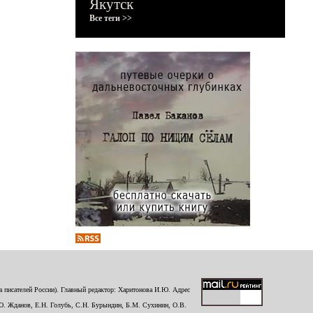
Якутск
Все теги >>
 писателей России). Главный редактор: Харитонова И.Ю. Адрес
Ю. Жданов, Е.Н. Голубь, С.Н. Бурындин, Б.М. Сухинин, О.В.