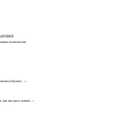
АНОВКИ
асованы полномочия
 нецелесообразно…»
 как мы здесь живем...»