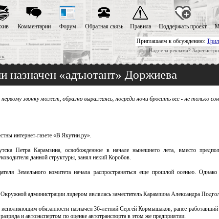
хив
Комментарии
Форум
Обратная связь
Правила
Поддержать проект
М
Приглашаем к обсуждению:
Трил
Надоела реклама? Зарегистри
ск
и назначен «адъютант» Доржиева
первому звонку может, образно выражаясь, посреди ночи бросить все - не только сон 
стны интернет-газете «В Якутии.ру».
тска Петра Карамзина, освобожденное в начале нынешнего лета, вместо предпол
ководителя данной структуры, занял некий Коробов.
теля Земельного комитета начала распространяться еще прошлой осенью. Однако 
й Окружной администрации лидером являлась заместитель Карамзина Александра Подгол
ЗО исполняющим обязанности назначен 36-летний Сергей Кормышаков, ранее работавший
азряда и автоэкспертом по оценке автотранспорта в этом же предприятии.