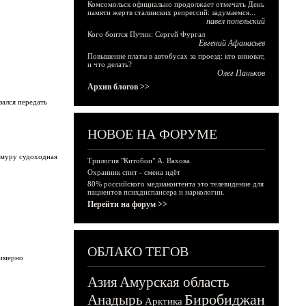
Комсомольск официально продолжает отмечать День
памяти жертв сталинских репрессий: задумаемся...
павел попельский
Кого боится Путин: Сергей Фургал
Евгений Афанасьев
Повышение платы в автобусах за проезд: кто виноват,
и что делать?
Олег Паньков
Архив блогов >>
зался передать
НОВОЕ НА ФОРУМЕ
Амуру судоходная
Трилогия "Китобои" А. Вахова.
Охранник спит - смена идёт
80% российского медиаконтента это телевидение для
пациентов психдиспансера и наркологии.
Перейти на форум >>
ОБЛАКО ТЕГОВ
римерно
Азия
Амурская область
Биробиджан
Анадырь
Арктика