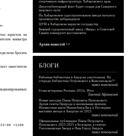
спортивную инфраструктуру Хабаровского края
Дноуглубительный флот будет создан для Северного
.
морского пути
На Хабаровском судостроительном заводе началось
производство дебаркадеров
ЦУМ в Хабаровске вернули государству
м».
Бывший судоремонтный завод «Якорь» в Советской
Гавани планируют восстановить
отал юристом на
тителем министра
Архив новостей >>
реди ночи бросить
БЛОГИ
 пост заместителя
Районная библиотека в Амурске уничтожена. На
очереди библиотека Островского в Комсомольске?!
павел попельский
анкционированных
Голая вечеринка Роснано 2015г. Итог.
Евгений Афанасьев
Новые находки Павла Петровича Попельского:
Архив газеты Природа и аномальные явления,
Неизвестная карта НижнеАмурЛага и Последние
выставки автора в Амурске по 2025
павел попельский
Официальные публикации Павла Петровича
Попельского 2023-2025 в Болгарии, в газетах
:23:00 +1100
Тихоокеанская Звезда и Наш Город Амурск
павел попельский