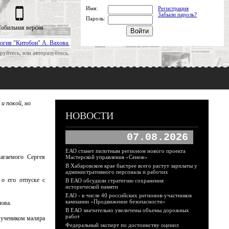
Имя:
Регистрация
Забыли пароль?
Пароль:
обильная версия
огия "Китобои" А. Вахова.
руйтесь, или авторизуйтесь.
и покой, но
НОВОСТИ
07.08.2026
ЕАО станет пилотным регионом нового проекта
агаемого Сергея
Мастерской управления «Сенеж»
В Хабаровском крае быстрее всего растут зарплаты у
административного персонала и рабочих
о его отпуске с
В ЕАО обсудили стратегию сохранения
исторической памяти
ЕАО - в числе 40 российских регионов-участников
кампании «Продвижение безопасности»
ова.
В ЕАО значительно увеличены объемы дорожных
работ
 учеником маляра
Федеральный эксперт по достоинству оценил