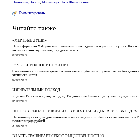
Политика, Власть
,
Михальчук Илья Филиппович
Комментировать
Читайте также
«МЕРТВЫЕ ДУШИ»
На конференции Хабаровского регионального отделения партии «Патриоты России» 
вновь избранному руководству даже печать
02.09.2009
ГЛУБОКОВОДНОЕ ВТОРЖЕНИЕ
Скандальное сообщение краевого телеканала «Губерния», прозвучавшее без едино
экспансия Китая?
02.09.2009
ИЗБИРАТЕЛЬНЫЙ ПОДХОД
«Единая Россия» выдвинула в думу Владивостока бывшего депутата, осужденного 
01.09.2009
ШТЫРОВ ОБЯЗАЛ ЧИНОВНИКОВ И ИХ СЕМЬИ ДЕКЛАРИРОВАТЬ ДОХ
По темпам роста доходов чиновников за последний год Якутия на первом месте в
полмиллиарда рублей
31.08.2009
ВЛАСТЬ СРАЩИВАЕТ СЕБЯ С ОБЩЕСТВЕННОСТЬЮ