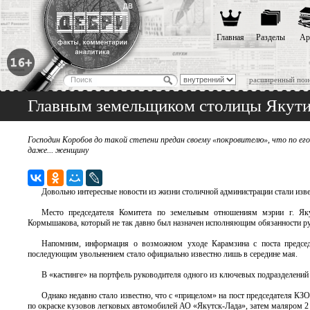
Главная
Разделы
Ар
расширенный пои
Главным земельщиком столицы Якути
Господин Коробов до такой степени предан своему «покровителю», что по его 
даже... женщину
Довольно интересные новости из жизни столичной администрации стали изве
Место председателя Комитета по земельным отношениям мэрии г. Яку
Кормышакова, который не так давно был назначен исполняющим обязанности ру
Напомним, информация о возможном уходе Карамзина с поста председа
последующим увольнением стало официально известно лишь в середине мая.
В «кастинге» на портфель руководителя одного из ключевых подразделени
Однако недавно стало известно, что с «прицелом» на пост председателя К
по окраске кузовов легковых автомобилей АО «Якутск-Лада», затем маляром 2 р