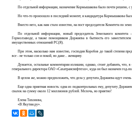
По отдельной информации, назначение Кормышакова было почти решено, с уч
Но что-то произошло в последний момент, и кандидатура Кормышакова была 
Вместо него, как нам стало известно, на пост председателя Комитета по з
По отдельной информации, новый председатель Земельного комитета 
Гормолзаводе, а также помощником Доржиева в бытность его заместителем 
имущественных отношений РС(Я).
При этом, насколько нам известно, господин Коробов до такой степени пр
все - не только сон и покой, но даже... женщину.
Думается, остальные комментарии излишни, однако, стоит добавить, что, в
генерального директора ОАО «Сахатранснефтегаз», куда он был назначен год-по
В целом же, можно предположить, что дела у депутата Доржиева идут очень
Еще одна приятная новость: одна из подконтрольных ему, депутату Доржие
свалок на сумму около 12 миллионов рублей. Мелочь, но приятно!
Елена Тихонова,
«В Якутии.ру».