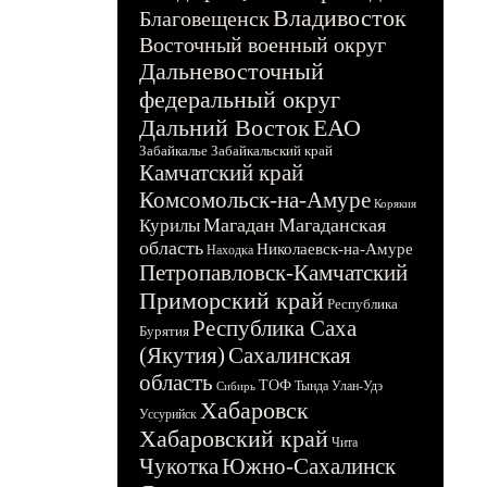
Владивосток
Благовещенск
Восточный военный округ
Дальневосточный
федеральный округ
Дальний Восток
ЕАО
Забайкалье
Забайкальский край
Камчатский край
Комсомольск-на-Амуре
Корякия
Магадан
Магаданская
Курилы
область
Николаевск-на-Амуре
Находка
Петропавловск-Камчатский
Приморский край
Республика
Республика Саха
Бурятия
(Якутия)
Сахалинская
область
ТОФ
Тында
Улан-Удэ
Сибирь
Хабаровск
Уссурийск
Хабаровский край
Чита
Чукотка
Южно-Сахалинск