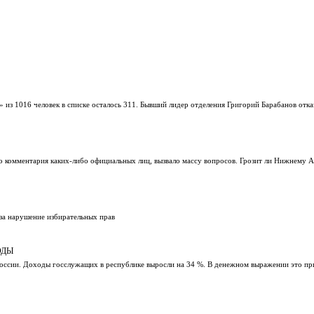
из 1016 человек в списке осталось 311. Бывший лидер отделения Григорий Барабанов отка
го комментария каких-либо официальных лиц, вызвало массу вопросов. Грозит ли Нижнему 
за нарушение избирательных прав
ОДЫ
 России. Доходы госслужащих в республике выросли на 34 %. В денежном выражении это п