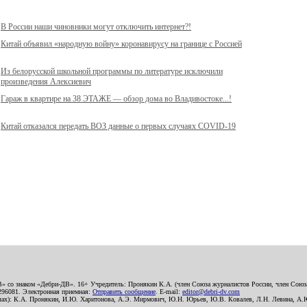
В России наши чиновники могут отключить интернет?!
Китай объявил «народную войну» коронавирусу на границе с Россией
Из белорусской школьной программы по литературе исключили
произведения Алексиевич
Гараж в квартире на 38 ЭТАЖЕ — обзор дома во Владивостоке...!
Китай отказался передать ВОЗ данные о первых случаях COVID-19
В» со знаком «Дебри-ДВ». 16+ Учредитель: Пронякин К.А. (член Союза журналистов России, член Союза
2296081. Электронная приемная:
Отправить сообщение
. E-mail:
editor@debri-dv.com
алах): К.А. Пронякин, И.Ю. Харитонова, А.Э. Мирмович, Ю.Н. Юрьев, Ю.В. Ковалев, Л.Н. Левина, А.