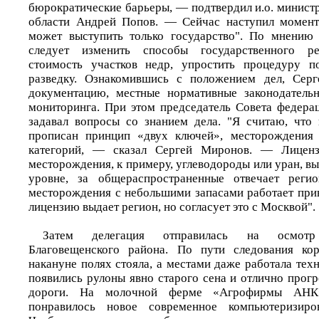
бюрократические барьеры, — подтвердил и.о. минист
области Андрей Попов. — Сейчас наступил момент
может выступить только государство". По мнению 
следует изменить способы государственного рег
стоимость участков недр, упростить процедуру п
разведку. Ознакомившись с положением дел, Сер
документацию, местные нормативные законодательн
мониторинга. При этом председатель Совета федерац
задавал вопросы со знанием дела. "Я считаю, что
прописан принцип «двух ключей», месторождения 
категорий, — сказал Сергей Миронов. — Лицензи
месторождения, к примеру, углеводороды или уран, в
уровне, за общераспространенные отвечает регио
месторождения с небольшими запасами работает пр
лицензию выдает регион, но согласует это с Москвой".
Затем делегация отправилась на осмотр 
Благовещенского района. По пути следования ко
накануне полях стояла, а местами даже работала техн
появились рулоны явно старого сена и отлично прог
дороги. На молочной ферме «Агрофирмы АНК
понравилось новое современное компьютеризиров