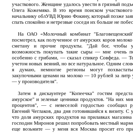
участкового. Женщине удалось увести в грязный под
Олега Кожемяко. В это время поиском участкового
начальнику облУВД Юрию Фокину, который позже заяв
спать спокойно и нетрезвые соседи их больше не побес
На ОАО «Молочный комбинат "Благовещенский
посмотрел, как полученное от амурских коров молоко
сметану и прочие продукты. "Дай бог, чтобы 
возможность покупать такие сыры — мне очень по
особенно с грибами, — сказал спикер Cовфеда. — Т
учетом новых веяний, но все натуральное. Одним сло
я думаю, немногие регионы могут похвастать
закупочными ценами на молоко — 10 рублей за литр 
— у производителя".
Затем в дискаунтере "Копеечка" гостям предст
амурское" и зеленые ценники продуктов. "На них ми
процентов", — с невеселой гордостью сообщил р
Евгений Чеглаков, два дня готовившийся к визиту. С 
что доля амурских продуктов на прилавках магазина
господин Миронов решил попробовать местный марме
еще возьмите — у меня вся Москва просит его при