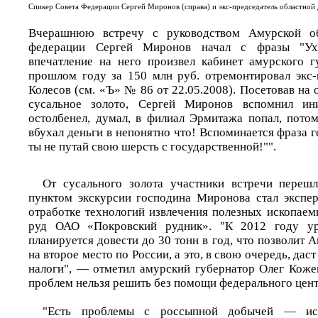
Спикер Совета Федерации Сергей Миронов (справа) и экс-председатель областной
Вчерашнюю встречу с руководством Амурской об
федерации Сергей Миронов начал с фразы "Ух,
впечатление на него произвел кабинет амурского г
прошлом году за 150 млн руб. отремонтировал экс-
Колесов (см. «Ъ» № 86 от 22.05.2008). Посетовав на
сусальное золото, Сергей Миронов вспомнил ини
остолбенел, думал, в филиал Эрмитажа попал, пото
вбухал деньги в непонятно что! Вспоминается фраза 
ты не путай свою шерсть с государственной!"".
От сусального золота участники встречи переш
пунктом экскурсии господина Миронова стал экспе
отработке технологий извлечения полезных ископаем
руд ОАО «Покровский рудник». "К 2012 году ур
планируется довести до 30 тонн в год, что позволит 
на второе место по России, а это, в свою очередь, дас
налоги", — отметил амурский губернатор Олег Кожем
проблем нельзя решить без помощи федерального цент
"Есть проблемы с россыпной добычей — ис