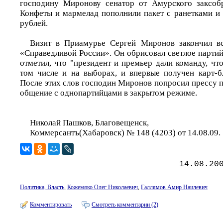
господину Миронову сенатор от Амурского заксоб
Конфеты и мармелад пополнили пакет с ранетками и 
рублей.
Визит в Приамурье Сергей Миронов закончил вс
«Справедливой России». Он обрисовал светлое парти
отметил, что "президент и премьер дали команду, чт
том числе и на выборах, и впервые получен карт-б
После этих слов господин Миронов попросил прессу п
общение с однопартийцами в закрытом режиме.
Николай Пашков, Благовещенск,
Коммерсантъ(Хабаровск) № 148 (4203) от 14.08.09.
14.08.20
Политика, Власть
,
Кожемяко Олег Николаевич
,
Галлямов Амир Наилевич
Комментировать
Смотреть комментарии (2)