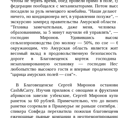
Чтобы не терять время, обед провели прямо в поле, г
федерации пообщался с механизаторами. Потом высо
посадили за руль немецкого комбайна. "Наши делают
ничего, но кондиционера нет, в управлении похуже"
экскурсию зампред правительства Амурской области 
"Техника замечательная, даже меня, челове
образованиями, за 5 минут научили ей управлять", 
господин Миронов. Удивившись высоко
сельхозпроизводства (по молоку — 50%, по сое — 
окружающим, что Амурская область является жи
весомый вклад в продовольственную безопасность
дороге в Благовещенск кортеж господин
незапланированную остановку — господин Нест
любопытство высокого гостя и впервые продемонстри
"царица амурских полей — соя"».
В Благовещенске Сергей Миронов останови
Cash&Carry. Изучив прилавок с овощами и фруктами,
абрикосов завезли узбекские, Сергей Миронов куп
ранеток за 60 рублей. Примечательно, что до визи
ранетки созревали в Приамурье не раньше сентября.
спикера Совфеда перехватила пожилая благовещенк
еженощные пьяные компании в неотремонтированно