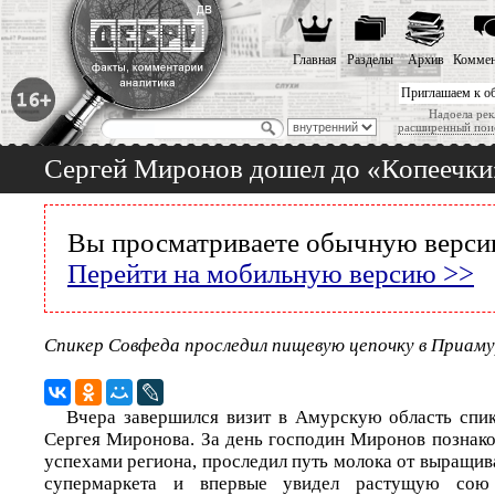
Главная
Разделы
Архив
Коммен
Приглашаем к о
Надоела рек
расширенный пои
Сергей Миронов дошел до «Копеечки
Вы просматриваете обычную версию
Перейти на мобильную версию >>
Спикер Совфеда проследил пищевую цепочку в Приам
Вчера завершился визит в Амурскую область спи
Сергея Миронова. За день господин Миронов познак
успехами региона, проследил путь молока от выращи
супермаркета и впервые увидел растущую сою