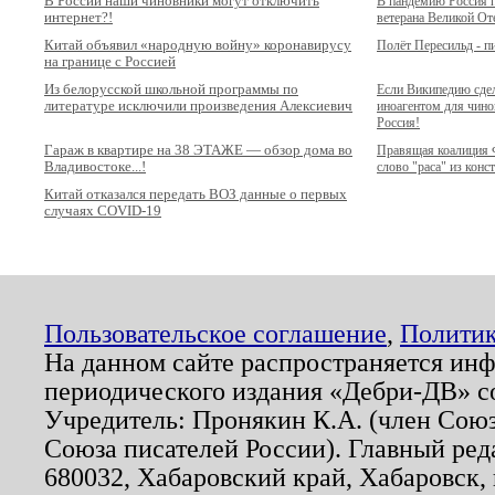
В России наши чиновники могут отключить
В пандемию Россия п
интернет?!
ветерана Великой От
Китай объявил «народную войну» коронавирусу
Полёт Пересильд - п
на границе с Россией
Из белорусской школьной программы по
Если Википедию сдел
литературе исключили произведения Алексиевич
иноагентом для чинов
Россия!
Гараж в квартире на 38 ЭТАЖЕ — обзор дома во
Правящая коалиция 
Владивостоке...!
слово "раса" из конс
Китай отказался передать ВОЗ данные о первых
случаях COVID-19
Пользовательское соглашение
,
Политик
На данном сайте распространяется ин
периодического издания «Дебри-ДВ» с
Учредитель: Пронякин К.А. (член Союз
Союза писателей России). Главный ред
680032, Хабаровский край, Хабаровск, п