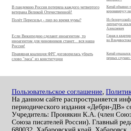
В пандемию Россия потеряла каждого четвертого
Китай объявил 
коронавирусу на
ветерана Великой Отечественной!
Полёт Пересильд - пир во время чумы?
Из белорусской
литературе иск
Алексиевич
Если Википедию сделают иноагентом, то
Гараж в кварти
во Владивостоке.
иноагентом для чиновников станет... вся наша
Россия!
Правящая коалиция ФРГ договорилась убрать
Китай отказался
первых случаях
слово "раса" из конституции
Пользовательское соглашение
,
Политик
На данном сайте распространяется ин
периодического издания «Дебри-ДВ» с
Учредитель: Пронякин К.А. (член Союз
Союза писателей России). Главный ред
680032, Хабаровский край, Хабаровск, п