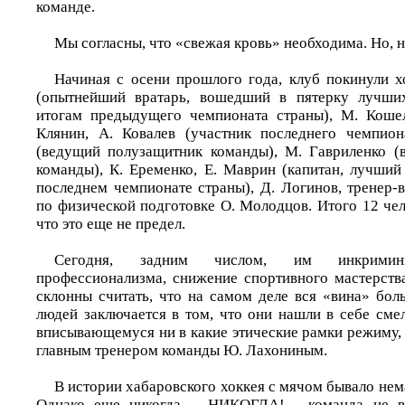
команде.
Мы согласны, что «свежая кровь» необходима. Но, н
Начиная с осени прошлого года, клуб покинули х
(опытнейший вратарь, вошедший в пятерку лучши
итогам предыдущего чемпионата страны), М. Кошел
Клянин, А. Ковалев (участник последнего чемпион
(ведущий полузащитник команды), М. Гавриленко (
команды), К. Еременко, Е. Маврин (капитан, лучши
последнем чемпионате страны), Д. Логинов, тренер-
по физической подготовке О. Молодцов. Итого 12 че
что это еще не предел.
Сегодня, задним числом, им инкримини
профессионализма, снижение спортивного мастерств
склонны считать, что на самом деле вся «вина» бол
людей заключается в том, что они нашли в себе сме
вписывающемуся ни в какие этические рамки режиму
главным тренером команды Ю. Лахониным.
В истории хабаровского хоккея с мячом бывало не
Однако еще никогда – НИКОГДА! - команда не вы