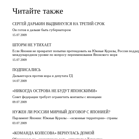
Читайте также
СЕРГЕЙ ДАРЬКИН ВЫДВИНУЛСЯ НА ТРЕТИЙ СРОК
Он готов и дальше быть губернатором
15.07.2009
ШТОРМ НЕ УТИХАЕТ
Если Япония не прекратит попытки претендовать на Южные Курилы, Россия поддер
международном уровне по вопросу переименования Японского моря
15.07.2009
ПОДПИСАЛИСЬ
Дальнегорск против мэра и депутата ГД
14.07.2009
«НИКОГДА ОСТРОВА НЕ БУДУТ ЯПОНСКИМИ»
Совет федерации требует ограничить контакты с японцами
09.07.2009
НУЖЕН ЛИ РОССИИ МИРНЫЙ ДОГОВОР С ЯПОНИЕЙ?
Парламент Японии: Южные Курилы - «исконные территории» страны
03.07.2009
«КОМАНДА КОЛЕСОВА» ВЕРНУЛАСЬ ДОМОЙ
Обвиняемых по «камчатскому делу» отпустили в Татарстан