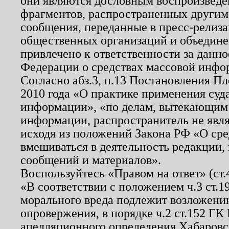
они являются дословным воспроизведе
фрагментов, распространенных другим
сообщения, переданные в пресс-релиза
общественных организаций и объединен
привлечено к ответственности за данн
Федерации о средствах массовой инфо
Согласно абз.3, п.13 Постановления П
2010 года «О практике применения суд
информации», «по делам, вытекающим
информации, распространитель не явл
исходя из положений Закона РФ «О ср
вмешиваться в деятельность редакции, 
сообщений и материалов».
Воспользуйтесь «Правом на ответ» (ст
«В соответствии с положением ч.3 ст.
морального вреда подлежит возложению
опровержения, в порядке ч.2 ст.152 ГК 
апелляционного определения Хабаровско