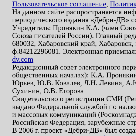
Пользовательское соглашение
,
Политик
На данном сайте распространяется ин
периодического издания «Дебри-ДВ» с
Учредитель: Пронякин К.А. (член Союз
Союза писателей России). Главный ред
680032, Хабаровский край, Хабаровск, п
ф.84212296081. Электронная приемная
dv.com
Редакционный совет электронного пер
общественных началах): К.А. Проняки
Юрьев, Ю.В. Ковалев, Л.Н. Левина, А.
Сухинин, О.В. Егорова
Свидетельство о регистрации СМИ (Р
выдано Федеральной службой по надзо
и массовых коммуникаций (Роскомнадзо
Российская Федерация, зарубежные ст
В 2006 г. проект «Дебри-ДВ» был созда