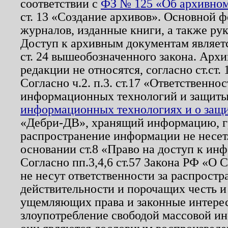
соответствии с
ФЗ № 125 «Об архивном
ст. 13 «Создание архивов». Основной ф
журналов, изданные книги, а также ру
Доступ к архивным документам являетс
ст. 24 вышеобозначенного закона. Арх
редакции не относятся, согласно ст.ст. 
Согласно ч.2. п.3. ст.17 «Ответственн
информационных технологий и защит
информационных технологиях и о защит
«Дебри-ДВ», хранящий информацию, гр
распространение информации не несет.
основании ст.8 «Право на доступ к ин
Согласно пп.3,4,6 ст.57 Закона РФ «О
не несут ответственности за распрост
действительности и порочащих честь и
ущемляющих права и законные интере
злоупотребление свободой массовой ин