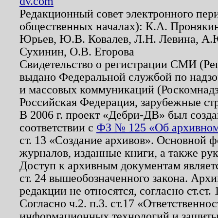
dv.com
Редакционный совет электронного пер
общественных началах): К.А. Проняки
Юрьев, Ю.В. Ковалев, Л.Н. Левина, А.
Сухинин, О.В. Егорова
Свидетельство о регистрации СМИ (Р
выдано Федеральной службой по надзо
и массовых коммуникаций (Роскомнадзо
Российская Федерация, зарубежные ст
В 2006 г. проект «Дебри-ДВ» был созда
соответствии с
ФЗ № 125 «Об архивном
ст. 13 «Создание архивов». Основной ф
журналов, изданные книги, а также ру
Доступ к архивным документам являетс
ст. 24 вышеобозначенного закона. Арх
редакции не относятся, согласно ст.ст. 
Согласно ч.2. п.3. ст.17 «Ответственн
информационных технологий и защит