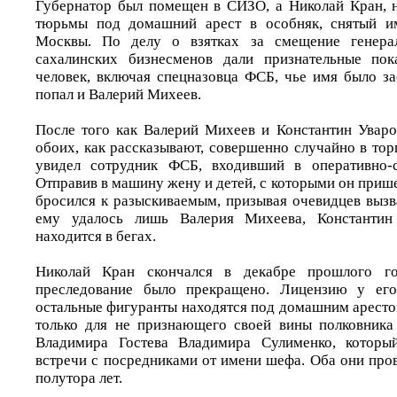
Губернатор был помещен в СИЗО, а Николай Кран, н
тюрьмы под домашний арест в особняк, снятый и
Москвы. По делу о взятках за смещение генера
сахалинских бизнесменов дали признательные пок
человек, включая спецназовца ФСБ, чье имя было за
попал и Валерий Михеев.
После того как Валерий Михеев и Константин Уваро
обоих, как рассказывают, совершенно случайно в то
увидел сотрудник ФСБ, входивший в оперативно-с
Отправив в машину жену и детей, с которыми он прише
бросился к разыскиваемым, призывая очевидцев вызв
ему удалось лишь Валерия Михеева, Константин
находится в бегах.
Николай Кран скончался в декабре прошлого го
преследование было прекращено. Лицензию у его
остальные фигуранты находятся под домашним аресто
только для не признающего своей вины полковника
Владимира Гостева Владимира Сулименко, которы
встречи с посредниками от имени шефа. Оба они про
полутора лет.