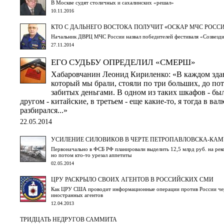
В Москве судят столичных и сахалинских «решал»
10.11.2016
КТО С ДАЛЬНЕГО ВОСТОКА ПОЛУЧИТ «ОСКАР МЧС РОССИ
Начальник ДВРЦ МЧС России назвал победителей фестиваля «Созвезди
27.11.2014
ЕГО СУДЬБУ ОПРЕДЕЛИЛ «СМЕРШ»
Хабаровчанин Леонид Кириленко: «В каждом зда
который мы брали, стояли по три больших, до пот
забитых деньгами. В одном из таких шкафов - был
другом - китайские, в третьем - еще какие-то, я тогда в ва
разбирался...»
22.05.2014
УСИЛЕНИЕ СИЛОВИКОВ В ЧЕРТЕ ПЕТРОПАВЛОВСКА-КА
Первоначально в ФСБ РФ планировали выделить 12,5 млрд руб. на рек
но потом кто-то урезал аппетиты
02.05.2014
ЦРУ РАСКРЫЛО СВОИХ АГЕНТОВ В РОССИЙСКИХ СМИ
Как ЦРУ США проводит информационные операции против России чер
иностранных агентов
12.04.2013
ТРИДЦАТЬ НЕДРУГОВ САММИТА