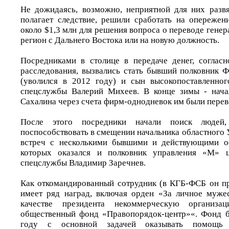
Не дожидаясь, возможно, неприятной для них развя
полагает следствие, решили сработать на опережен
около $1,3 млн для решения вопроса о переводе генер
регион с Дальнего Востока или на новую должность.
Посредниками в столице в передаче денег, соглас
расследования, вызвались стать бывший полковник 
(уволился в 2012 году) и сын высокопоставленног
спецслужбы Валерий Михеев. В конце зимы - нача
Сахалина через счета фирм-однодневок им были перев
После этого посредники начали поиск людей
поспособствовать в смещении начальника областного
встреч с несколькими бывшими и действующими о
которых оказался и полковник управления «М» ц
спецслужбы Владимир Заречнев.
Как откомандированный сотрудник (в КГБ-ФСБ он пр
имеет ряд наград, включая орден «За личное мужес
качестве президента некоммерческую организ
общественный фонд «Правопорядок-центр»«. Фонд б
году с основной задачей оказывать помощь 