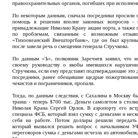
правоохранительных органов, погибших при исполнен
По некоторым данным, сначала посредники просили г
помощь в решении вполне законных вопросов - н
принадлежащие Николаю Крану акции порта, а также 
по проблемам, связанным с возможным отзы
«Тихоокеанский Внешторгбанк», где он был крупн
после завели речь о смещении генерала Стручкова.
По данным «Ъ», полковник Заречнев заявил, что м
своему руководству о якобы имевшихся нарушени
Стручкова, если ему представят подтверждающие это 
посредники, ранее обещавшие щедрые пожертвовани
чекистов и пограничников, пропали.
Тогда, по данным следствия, с Сахалина в Москву б
транш - теперь $700 тыс. Деньги самолетом в столи
Николая Крана Сергей Орлов. В аэропорту его вст
спецназа ФСБ, который взял сумку с деньгами и неск
себя на работе. Потом доллары решили передать
который вызвался решить вопрос с начальником У
переговоров сумка с деньгами исчезла из автомобиля,