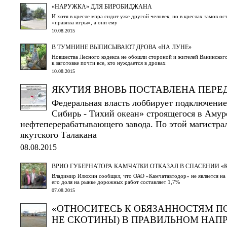
«НАРУЖКА» ДЛЯ БИРОБИДЖАНА
И хотя в кресле мэра сидит уже другой человек, но в креслах замов ост
«правила игры», а они ему
10.08.2015
В ТУМНИНЕ ВЫПИСЫВАЮТ ДРОВА «НА ЛУНЕ»
Новшества Лесного кодекса не обошли стороной и жителей Ванинского
к заготовке почти все, кто нуждается в дровах
10.08.2015
ЯКУТИЯ ВНОВЬ ПОСТАВЛЕНА ПЕРЕ
Федеральная власть лоббирует подключение
Сибирь - Тихий океан» строящегося в Амур
нефтеперерабатывающего завода. По этой магистрал
якутского Талакана
08.08.2015
ВРИО ГУБЕРНАТОРА КАМЧАТКИ ОТКАЗАЛ В СПАСЕНИИ 
Владимир Илюхин сообщил, что ОАО «Камчатавтодор» не является на
его доля на рынке дорожных работ составляет 1,7%
07.08.2015
«ОТНОСИТЕСЬ К ОБЯЗАННОСТЯМ ПО
НЕ СКОТИНЫ) В ПРАВИЛЬНОМ НАП