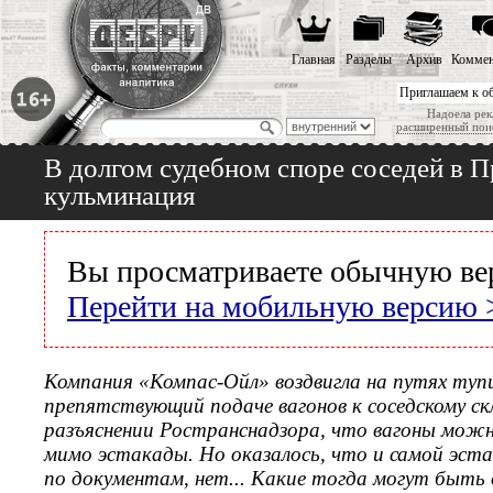
Главная
Разделы
Архив
Коммен
Приглашаем к о
Надоела рек
расширенный пои
В долгом судебном споре соседей в П
кульминация
Вы просматриваете обычную ве
Перейти на мобильную версию 
Компания «Компас-Ойл» воздвигла на путях туп
препятствующий подаче вагонов к соседскому с
разъяснении Ространснадзора, что вагоны можн
мимо эстакады. Но оказалось, что и самой эст
по документам, нет... Какие тогда могут быть