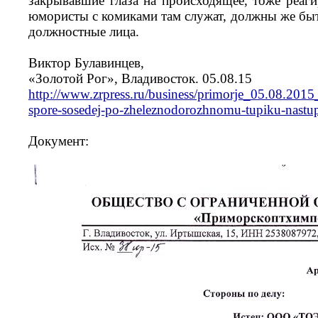
закрывавшие глаза на происходящее, тоже реаги
юмористы с комиками там служат, должны же быт
должностные лица.
Виктор Булавинцев,
«Золотой Рог», Владивосток. 05.08.15
http://www.zrpress.ru/business/primorje_05.08.2
spore-sosedej-po-zheleznodorozhnomu-tupiku-nastup
Документ: