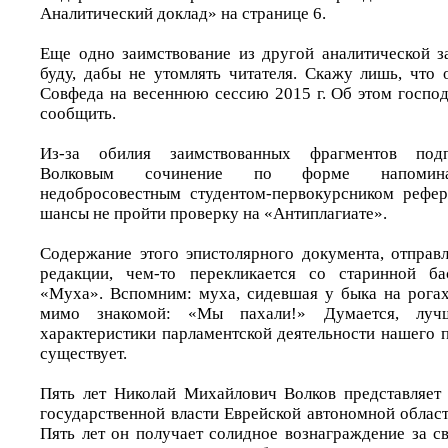
Аналитический доклад» на странице 6.
Еще одно заимствование из другой аналитической з
буду, дабы не утомлять читателя. Скажу лишь, что
Совфеда на весеннюю сессию 2015 г. Об этом госпо
сообщить.
Из-за обилия заимствованных фрагментов под
Волковым сочинение по форме напоминае
недобросовестным студентом-первокурсником рефер
шансы не пройти проверку на «Антиплагиате».
Содержание этого эпистолярного документа, отправ
редакции, чем-то перекликается со старинной б
«Муха». Вспомним: муха, сидевшая у быка на рогах
мимо знакомой: «Мы пахали!» Думается, луч
характеристики парламентской деятельности нашего 
существует.
Пять лет Николай Михайлович Волков представляет
государственной власти Еврейской автономной облас
Пять лет он получает солидное вознаграждение за с