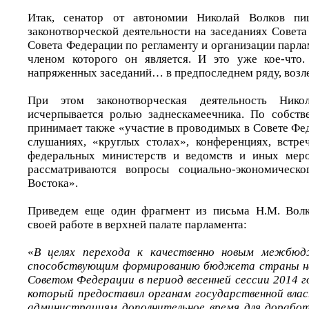
Итак, сенатор от автономии Николай Волков пиш
законотворческой деятельности на заседаниях Совет
Совета Федерации по регламенту и организации парла
членом которого он является. И это уже кое-что.
напряженных заседаний… в предпоследнем ряду, возле
При этом законотворческая деятельность Ник
исчерпывается ролью заднескамеечника. По собств
принимает также «участие в проводимых в Совете Фе
слушаниях, «круглых столах», конференциях, встре
федеральных министерств и ведомств и иных меро
рассматриваются вопросы социально-экономическо
Востока».
Приведем еще один фрагмент из письма Н.М. Волк
своей работе в верхней палате парламента:
«
В целях перехода к качественно новым межбю
способствующим формированию бюджета страны на
Советом Федерации в период весенней сессии 2014 г
который предоставил органам государственной вла
администрациям дополнительное время для доработ