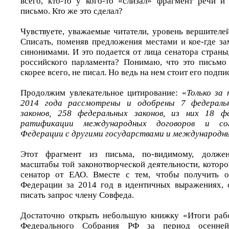
всего, кто-то у кого-то «слизал» фрагмент речи и
письмо. Кто же это сделал?
Чувствуете, уважаемые читатели, уровень вершителе
Списать, поменяв предложения местами и кое-где за
синонимами. И это подается от лица сенатора страны
российского парламента? Понимаю, что это письмо
скорее всего, не писал. Но ведь на нем стоит его подпи
Продолжим увлекательное цитирование: «
Только за 
2014 года рассмотрены и одобрены 7 федераль
законов, 258 федеральных законов, из них 18 ф
ратификации международных договоров и сог
Федерации с другими государствами и международн
Этот фрагмент из письма, по-видимому, должен
масштабы той законотворческой деятельности, котор
сенатор от ЕАО. Вместе с тем, чтобы получить о
Федерации за 2014 год в идентичных выражениях, 
писать запрос члену Совфеда.
Достаточно открыть небольшую книжку «Итоги раб
Федерального Собрания РФ за период осенней