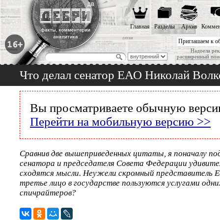
Главная
Разделы
Архив
Коммен
Приглашаем к о
Надоела рек
расширенный пои
Что делал сенатор ЕАО Николай Волко
Вы просматриваете обычную версию
Перейти на мобильную версию >>
Сравнив две вышеприведенных цитаты, я поначалу под
сенатора и председателя Совета Федерации удивит
сходятся мысли. Неужели скромный представитель Е
третье лицо в государстве пользуются услугами одни
спичрайтеров?