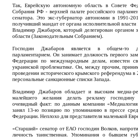
Так, Еврейскую автономную область в Совете Фе
Собрания РФ - верхней палате российского парламен
сенатора. Это экс-губернатор автономии в 1991-201
получивший мандат от органа исполнительной власти 
Владимир Джабаров, который делегирован органом з
области (Законодательным Собранием).
Господин Джабаров является в общем-то до
парламентарием. Он занимает должность первого зам
Федерации по международным делам, известен св
украинской проблематике. Он, между прочим, приним
проведении исторического крымского референдума в 201
персональные санкционные списки Запада.
Владимир Джабаров обладает и высоким медиа-ре
малейшего желания делать рекламу господину
очевидный факт: по данным компании «Медиалогия
занял 13-ю позицию по упоминанию в прессе сред
Федерации. Неплохо для представителя маленькой Евр
«Старший» сенатор от ЕАО господин Волков, напроти
личность таинственная. Упоминания о бывшем губ