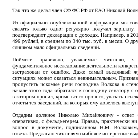
Так что же делал член СФ ФС РФ от ЕАО Николай Волко
Из официально опубликованной информации мы со
сказать только одно: регулярно получал зарплату
подтверждают декларации о доходах. Например, в 2014
499 рублей, в среднем по 340 тыс. руб. в месяц. О др
слишком мало официальных сведений.
Поймите правильно, уважаемые читатели, 
фундаментальное исследование деятельности конкретн
застрахован от ошибок. Даже самый въедливый ж
ситуациях может оказаться невнимательным. Признаю
пропустить искомые речи господина Волкова в стен
начале этого года обратился к господину сенатору с
в котором просил, кроме всего прочего, указать ссыл
отчеты тех заседаний, на которых ему довелось выступ
Отдадим должное Николаю Михайловичу - ответ б
оперативно, с фельдъегерем. Правда, практически н
вопрос в документе, подписанном Н.М. Волковым
ответа. Предлагаю читателям наиболее интересные выд