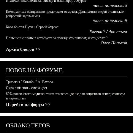
в газетах Тихоокеанская Звезда и Наш Город Амурск
павел попельский
Комсомольск официально продолжает отмечать День памяти жертв сталинских
репрессий: задумаемся...
павел попельский
Кого боится Путин: Сергей Фургал
Евгений Афанасьев
Повышение платы в автобусах за проезд: кто виноват, и что делать?
Олег Паньков
Архив блогов >>
НОВОЕ НА ФОРУМЕ
Трилогия "Китобои" А. Вахова.
Охранник спит - смена идёт
80% российского медиаконтента это телевидение для пациентов психдиспансера
и наркологии.
Перейти на форум >>
ОБЛАКО ТЕГОВ