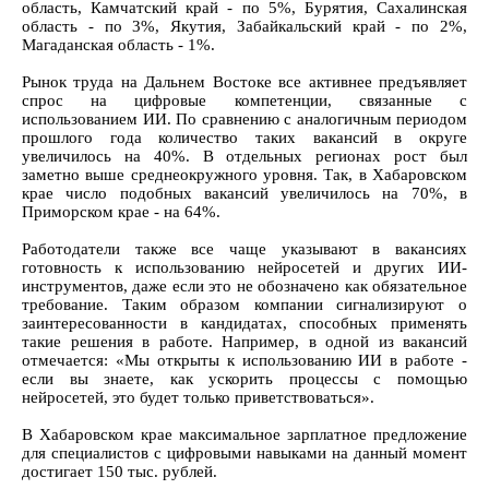
область, Камчатский край - по 5%, Бурятия, Сахалинская
область - по 3%, Якутия, Забайкальский край - по 2%,
Магаданская область - 1%.
Рынок труда на Дальнем Востоке все активнее предъявляет
спрос на цифровые компетенции, связанные с
использованием ИИ. По сравнению с аналогичным периодом
прошлого года количество таких вакансий в округе
увеличилось на 40%. В отдельных регионах рост был
заметно выше среднеокружного уровня. Так, в Хабаровском
крае число подобных вакансий увеличилось на 70%, в
Приморском крае - на 64%.
Работодатели также все чаще указывают в вакансиях
готовность к использованию нейросетей и других ИИ-
инструментов, даже если это не обозначено как обязательное
требование. Таким образом компании сигнализируют о
заинтересованности в кандидатах, способных применять
такие решения в работе. Например, в одной из вакансий
отмечается: «Мы открыты к использованию ИИ в работе -
если вы знаете, как ускорить процессы с помощью
нейросетей, это будет только приветствоваться».
В Хабаровском крае максимальное зарплатное предложение
для специалистов с цифровыми навыками на данный момент
достигает 150 тыс. рублей.