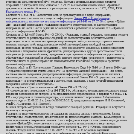
рукописи по дальневосточной (РФ) тематике. Доступ к архивным документам является
открытым в электронном виде, согласно п. 1 ст. 24 вышеобозначенного закона. Архивные
документы к частной собственности редакции не относятся, согласно ст.ст. 1275, 1276, 1306
Гражданского кодекса РФ
.
Согласно ч.2. п.3. ст.17 «Ответственность за правонарушения в сфере информации,
информационных технологий и защиты информации»
Закона РФ «Об информации,
информационных технологиях и о защите информации» (ФЗ-149 от 27.07.06 г.)
архив «Дебри-
ДВ», хранящий информацию, гражданско-правовую ответственность за распространение
информации не несет. Сайт и редакция основываются и работают на основании ст.8 «Право на
доступ к информации» ФЗ-149.
Согласно пп.3,4,6 ст.57 Закона РФ «О СМИ», «Редакция, главный редактор, журналист не несут
ответственности за распространение сведений, не соответствующих действительности и
порочащих честь и достоинство граждан и организаций, либо ущемляющих права и законные
интересы граждан, либо представляющих собой злоупотребление свободой массовой
информации и (или) правами журналиста: ...если они являются дословным воспроизведением
сообщений и материалов или их фрагментов, распространенных другим средством массовой
информации (а также сообщения, переданные в пресс-релизах и информация государственных,
общественных организаций и объединений), которое может быть установлено и привлечено к
ответственности за данное нарушение законодательства Российской Федерации о средствах
массовой информации».
Согласно абз.3, п.13 Постановления Пленума Верховного Суда РФ №16 от 15 июня 2010 года
«О практике применения судами Закона РФ «О средствах массовой информации», «по делам,
вытекающим из содержания распространенной информации, распространитель не является
надлежащим ответчиком, поскольку исходя из положений Закона РФ «О средствах массовой
информации» не вправе вмешиваться в деятельность редакции, в ходе которой определяется
содержание сообщений и материалов».
Воспользуйтесь «Правом на ответ» (ст.46 Закона РФ «О СМИ»).
«В соответствии с положением ч.3 ст.196 ГПК РФ, обязанность компенсации морального вреда
подлежит возложению на авторов, а по опубликованию опровержения, в порядке ч.2 ст.152 ГК
РФ - на учредителя и главного редактор», - из апелляционного определения Хабаровского
краевого суда от 22.08.2012 г. (дело №33-5325/2012) председательствующего И.И.Куликовой,
судей С.И.Дорожко, Н.В.Пестовой.
Мнения авторов материалов не всегда совпадают с позицией редакции. Редакция не вступает в
переписку с авторами.
Редакция не несет ответственность за содержание внешних ссылок и комментариев. За них
ответственны, соответственно, исключительно их правообладатели и авторы. Комментарии на
сайте приравнены к выражению мнения. Блоги и форум не входят в электронное периодическое
издание «Дебри-ДВ», ответственность за достоверность и наполняемость несут авторы.
Политические опросы/голосования проводятся согласно ч.2. ст.46 «Опросы общественного
мнения» Федерального закона от 12.06.2002 г. № 67-ФЗ «Об основных гарантиях
избирательных прав и права на участие в референдуме граждан Российской Федерации»;