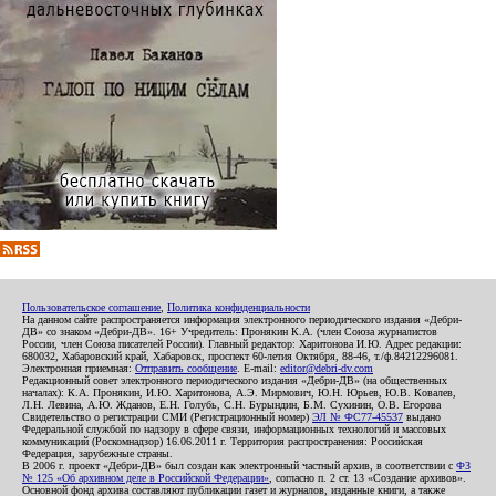
Пользовательское соглашение
,
Политика конфиденциальности
На данном сайте распространяется информация электронного периодического издания «Дебри-
ДВ» со знаком «Дебри-ДВ». 16+ Учредитель: Пронякин К.А. (член Союза журналистов
России, член Союза писателей России). Главный редактор: Харитонова И.Ю. Адрес редакции:
680032, Хабаровский край, Хабаровск, проспект 60-летия Октября, 88-46, т./ф.84212296081.
Электронная приемная:
Отправить сообщение
. E-mail:
editor@debri-dv.com
Редакционный совет электронного периодического издания «Дебри-ДВ» (на общественных
началах): К.А. Пронякин, И.Ю. Харитонова, А.Э. Мирмович, Ю.Н. Юрьев, Ю.В. Ковалев,
Л.Н. Левина, А.Ю. Жданов, Е.Н. Голубь, С.Н. Бурындин, Б.М. Сухинин, О.В. Егорова
Свидетельство о регистрации СМИ (Регистрационный номер)
ЭЛ № ФС77-45537
выдано
Федеральной службой по надзору в сфере связи, информационных технологий и массовых
коммуникаций (Роскомнадзор) 16.06.2011 г. Территория распространения: Российская
Федерация, зарубежные страны.
В 2006 г. проект «Дебри-ДВ» был создан как электронный частный архив, в соответствии с
ФЗ
№ 125 «Об архивном деле в Российской Федерации»
, согласно п. 2 ст. 13 «Создание архивов».
Основной фонд архива составляют публикации газет и журналов, изданные книги, а также