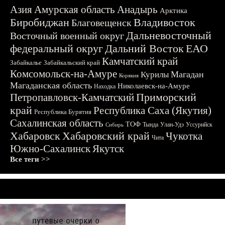
Азия
Амурская область
Анадырь
Арктика
Биробиджан
Владивосток
Благовещенск
Дальневосточный
Восточный военный округ
федеральный округ
Дальний Восток
ЕАО
Камчатский край
Забайкалье
Забайкальский край
Комсомольск-на-Амуре
Магадан
Курилы
Корякия
Магаданская область
Николаевск-на-Амуре
Находка
Приморский
Петропавловск-Камчатский
край
Республика Саха (Якутия)
Республика Бурятия
Сахалинская область
ТОФ
Тында
Улан-Удэ
Уссурийск
Сибирь
Хабаровск
Хабаровский край
Чукотка
Чита
Южно-Сахалинск
Якутск
Все теги >>