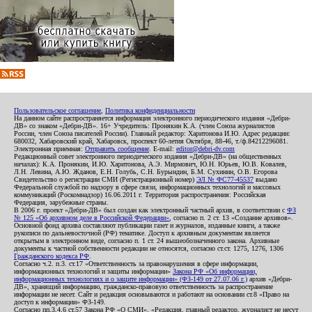
Пользовательское соглашение
,
Политика конфиденциальности
На данном сайте распространяется информация электронного периодического издания «Дебри-
ДВ» со знаком «Дебри-ДВ». 16+ Учредитель: Пронякин К.А. (член Союза журналистов
России, член Союза писателей России). Главный редактор: Харитонова И.Ю. Адрес редакции:
680032, Хабаровский край, Хабаровск, проспект 60-летия Октября, 88-46, т./ф.84212296081.
Электронная приемная:
Отправить сообщение
. E-mail:
editor@debri-dv.com
Редакционный совет электронного периодического издания «Дебри-ДВ» (на общественных
началах): К.А. Пронякин, И.Ю. Харитонова, А.Э. Мирмович, Ю.Н. Юрьев, Ю.В. Ковалев,
Л.Н. Левина, А.Ю. Жданов, Е.Н. Голубь, С.Н. Бурындин, Б.М. Сухинин, О.В. Егорова
Свидетельство о регистрации СМИ (Регистрационный номер)
ЭЛ № ФС77-45537
выдано
Федеральной службой по надзору в сфере связи, информационных технологий и массовых
коммуникаций (Роскомнадзор) 16.06.2011 г. Территория распространения: Российская
Федерация, зарубежные страны.
В 2006 г. проект «Дебри-ДВ» был создан как электронный частный архив, в соответствии с
ФЗ
№ 125 «Об архивном деле в Российской Федерации»
, согласно п. 2 ст. 13 «Создание архивов».
Основной фонд архива составляют публикации газет и журналов, изданные книги, а также
рукописи по дальневосточной (РФ) тематике. Доступ к архивным документам является
открытым в электронном виде, согласно п. 1 ст. 24 вышеобозначенного закона. Архивные
документы к частной собственности редакции не относятся, согласно ст.ст. 1275, 1276, 1306
Гражданского кодекса РФ
.
Согласно ч.2. п.3. ст.17 «Ответственность за правонарушения в сфере информации,
информационных технологий и защиты информации»
Закона РФ «Об информации,
информационных технологиях и о защите информации» (ФЗ-149 от 27.07.06 г.)
архив «Дебри-
ДВ», хранящий информацию, гражданско-правовую ответственность за распространение
информации не несет. Сайт и редакция основываются и работают на основании ст.8 «Право на
доступ к информации» ФЗ-149.
Согласно пп.3,4,6 ст.57 Закона РФ «О СМИ», «Редакция, главный редактор, журналист не несут