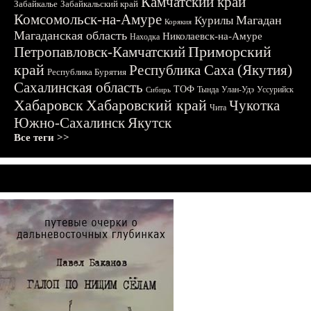
Камчатский край
Забайкалье
Забайкальский край
Комсомольск-на-Амуре
Магадан
Курилы
Корякия
Магаданская область
Николаевск-на-Амуре
Находка
Приморский
Петропавловск-Камчатский
край
Республика Саха (Якутия)
Республика Бурятия
Сахалинская область
ТОФ
Тында
Улан-Удэ
Уссурийск
Сибирь
Хабаровск
Хабаровский край
Чукотка
Чита
Южно-Сахалинск
Якутск
Все теги >>