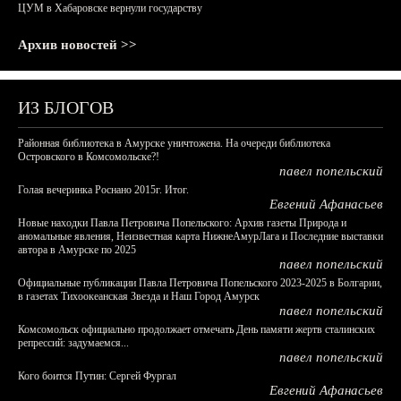
ЦУМ в Хабаровске вернули государству
Архив новостей >>
ИЗ БЛОГОВ
Районная библиотека в Амурске уничтожена. На очереди библиотека
Островского в Комсомольске?!
павел попельский
Голая вечеринка Роснано 2015г. Итог.
Евгений Афанасьев
Новые находки Павла Петровича Попельского: Архив газеты Природа и
аномальные явления, Неизвестная карта НижнеАмурЛага и Последние выставки
автора в Амурске по 2025
павел попельский
Официальные публикации Павла Петровича Попельского 2023-2025 в Болгарии,
в газетах Тихоокеанская Звезда и Наш Город Амурск
павел попельский
Комсомольск официально продолжает отмечать День памяти жертв сталинских
репрессий: задумаемся...
павел попельский
Кого боится Путин: Сергей Фургал
Евгений Афанасьев