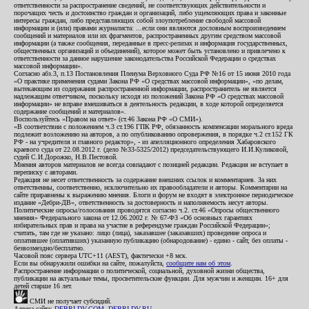
ответственности за распространение сведений, не соответствующих действительности и
порочащих честь и достоинство граждан и организаций, либо ущемляющих права и законные
интересы граждан, либо представляющих собой злоупотребление свободой массовой
информации и (или) правами журналиста: ...если они являются дословным воспроизведением
сообщений и материалов или их фрагментов, распространенных другим средством массовой
информации (а также сообщения, переданные в пресс-релизах и информация государственных,
общественных организаций и объединений), которое может быть установлено и привлечено к
ответственности за данное нарушение законодательства Российской Федерации о средствах
массовой информации».
Согласно абз.3, п.13 Постановления Пленума Верховного Суда РФ №16 от 15 июня 2010 года
«О практике применения судами Закона РФ «О средствах массовой информации», «по делам,
вытекающим из содержания распространенной информации, распространитель не является
надлежащим ответчиком, поскольку исходя из положений Закона РФ «О средствах массовой
информации» не вправе вмешиваться в деятельность редакции, в ходе которой определяется
содержание сообщений и материалов».
Воспользуйтесь «Правом на ответ» (ст.46 Закона РФ «О СМИ»).
«В соответствии с положением ч.3 ст.196 ГПК РФ, обязанность компенсации морального вреда
подлежит возложению на авторов, а по опубликованию опровержения, в порядке ч.2 ст.152 ГК
РФ - на учредителя и главного редактор», - из апелляционного определения Хабаровского
краевого суда от 22.08.2012 г. (дело №33-5325/2012) председательствующего И.И.Куликовой,
судей С.И.Дорожко, Н.В.Пестовой.
Мнения авторов материалов не всегда совпадают с позицией редакции. Редакция не вступает в
переписку с авторами.
Редакция не несет ответственность за содержание внешних ссылок и комментариев. За них
ответственны, соответственно, исключительно их правообладатели и авторы. Комментарии на
сайте приравнены к выражению мнения. Блоги и форум не входят в электронное периодическое
издание «Дебри-ДВ», ответственность за достоверность и наполняемость несут авторы.
Политические опросы/голосования проводятся согласно ч.2. ст.46 «Опросы общественного
мнения» Федерального закона от 12.06.2002 г. № 67-ФЗ «Об основных гарантиях
избирательных прав и права на участие в референдуме граждан Российской Федерации»;
считать, там где не указано: лицо (лица), заказавшее (заказавших) проведение опроса и
оплатившее (оплативших) указанную публикацию (обнародование) - едино - сайт, без оплаты -
безвозмездно/бесплатно.
Часовой пояс сервера UTC+11 (AEST), фактически +8 мск.
Если вы обнаружили ошибки на сайте, пожалуйста,
сообщите нам об этом
.
Распространение информации о политической, социальной, духовной жизни общества,
публикации на актуальные темы, просветительские функции. Для мужчин и женщин. 16+ для
детей старше 16 лет.
СМИ не получает субсидий.
Адреса сайта:
DEBRI-DV.COM
,
DEBRI-DV.RU
.