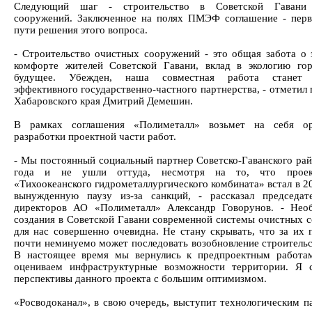
Следующий шаг - строительство в Советской Гавани
сооружений. Заключенное на полях ПМЭФ соглашение - пер
пути решения этого вопроса.
- Строительство очистных сооружений - это общая забота о 
комфорте жителей Советской Гавани, вклад в экологию го
будущее. Убежден, наша совместная работа станет
эффективного государственно-частного партнерства, - отметил
Хабаровского края Дмитрий Демешин.
В рамках соглашения «Полиметалл» возьмет на себя ор
разработки проектной части работ.
- Мы постоянный социальный партнер Советско-Гаванского рай
года и не ушли оттуда, несмотря на то, что прое
«Тихоокеанского гидрометаллургического комбината» встал в 2
вынужденную паузу из-за санкций, - рассказал председат
директоров АО «Полиметалл» Александр Говорунов. - Нео
создания в Советской Гавани современной системы очистных 
для нас совершенно очевидна. Не стану скрывать, что за их 
почти неминуемо может последовать возобновление строитель
В настоящее время мы вернулись к предпроектным работа
оцениваем инфраструктурные возможности территории. Я 
перспективы данного проекта с большим оптимизмом.
«Росводоканал», в свою очередь, выступит технологическим п