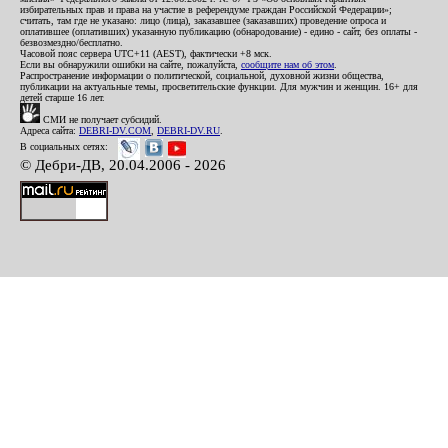
избирательных прав и права на участие в референдуме граждан Российской Федерации»;
считать, там где не указано: лицо (лица), заказавшее (заказавших) проведение опроса и
оплатившее (оплативших) указанную публикацию (обнародование) - едино - сайт, без оплаты -
безвозмездно/бесплатно.
Часовой пояс сервера UTC+11 (AEST), фактически +8 мск.
Если вы обнаружили ошибки на сайте, пожалуйста,
сообщите нам об этом
.
Распространение информации о политической, социальной, духовной жизни общества,
публикации на актуальные темы, просветительские функции. Для мужчин и женщин. 16+ для
детей старше 16 лет.
СМИ не получает субсидий.
Адреса сайта:
DEBRI-DV.COM
,
DEBRI-DV.RU
.
В социальных сетях:
© Дебри-ДВ, 20.04.2006 - 2026