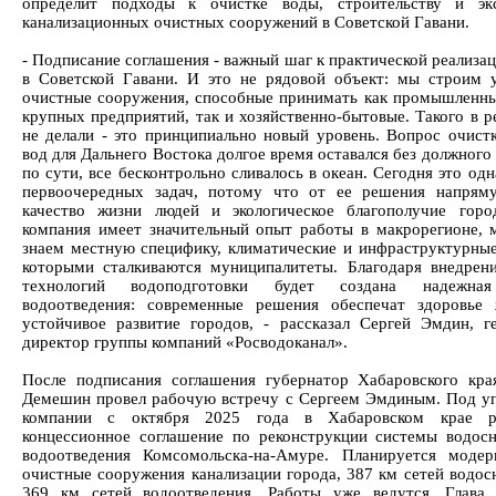
определит подходы к очистке воды, строительству и экс
канализационных очистных сооружений в Советской Гавани.
- Подписание соглашения - важный шаг к практической реализа
в Советской Гавани. И это не рядовой объект: мы строим 
очистные сооружения, способные принимать как промышленны
крупных предприятий, так и хозяйственно-бытовые. Такого в р
не делали - это принципиально новый уровень. Вопрос очист
вод для Дальнего Востока долгое время оставался без должного
по сути, все бесконтрольно сливалось в океан. Сегодня это од
первоочередных задач, потому что от ее решения напрям
качество жизни людей и экологическое благополучие гор
компания имеет значительный опыт работы в макрорегионе,
знаем местную специфику, климатические и инфраструктурные
которыми сталкиваются муниципалитеты. Благодаря внедре
технологий водоподготовки будет создана надежна
водоотведения: современные решения обеспечат здоровье
устойчивое развитие городов, - рассказал Сергей Эмдин, г
директор группы компаний «Росводоканал».
После подписания соглашения губернатор Хабаровского кр
Демешин провел рабочую встречу с Сергеем Эмдиным. Под у
компании с октября 2025 года в Хабаровском крае ре
концессионное соглашение по реконструкции системы водос
водоотведения Комсомольска-на-Амуре. Планируется модер
очистные сооружения канализации города, 387 км сетей водос
369 км сетей водоотведения. Работы уже ведутся. Глава