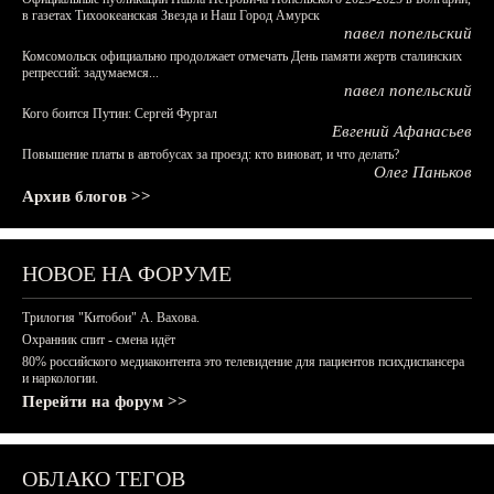
в газетах Тихоокеанская Звезда и Наш Город Амурск
павел попельский
Комсомольск официально продолжает отмечать День памяти жертв сталинских
репрессий: задумаемся...
павел попельский
Кого боится Путин: Сергей Фургал
Евгений Афанасьев
Повышение платы в автобусах за проезд: кто виноват, и что делать?
Олег Паньков
Архив блогов >>
НОВОЕ НА ФОРУМЕ
Трилогия "Китобои" А. Вахова.
Охранник спит - смена идёт
80% российского медиаконтента это телевидение для пациентов психдиспансера
и наркологии.
Перейти на форум >>
ОБЛАКО ТЕГОВ