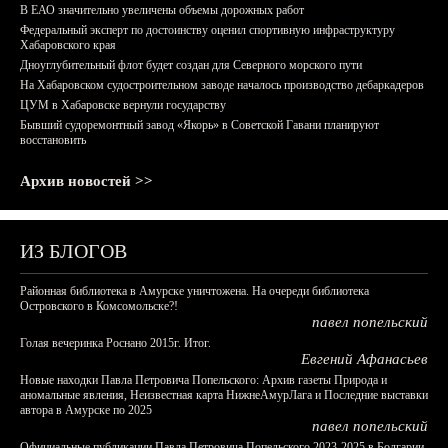
В ЕАО значительно увеличены объемы дорожных работ
Федеральный эксперт по достоинству оценил спортивную инфраструктуру
Хабаровского края
Дноуглубительный флот будет создан для Северного морского пути
На Хабаровском судостроительном заводе началось производство дебаркадеров
ЦУМ в Хабаровске вернули государству
Бывший судоремонтный завод «Якорь» в Советской Гавани планируют
восстановить
Архив новостей >>
ИЗ БЛОГОВ
Районная библиотека в Амурске уничтожена. На очереди библиотека
Островского в Комсомольске?!
павел попельский
Голая вечеринка Роснано 2015г. Итог.
Евгений Афанасьев
Новые находки Павла Петровича Попельского: Архив газеты Природа и
аномальные явления, Неизвестная карта НижнеАмурЛага и Последние выставки
автора в Амурске по 2025
павел попельский
Официальные публикации Павла Петровича Попельского 2023-2025 в Болгарии,