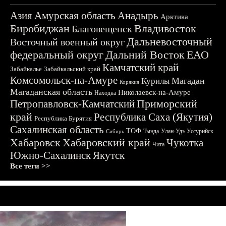
Азия
Амурская область
Анадырь
Арктика
Биробиджан
Владивосток
Благовещенск
Дальневосточный
Восточный военный округ
федеральный округ
Дальний Восток
ЕАО
Камчатский край
Забайкалье
Забайкальский край
Комсомольск-на-Амуре
Магадан
Курилы
Корякия
Магаданская область
Николаевск-на-Амуре
Находка
Приморский
Петропавловск-Камчатский
край
Республика Саха (Якутия)
Республика Бурятия
Сахалинская область
ТОФ
Тында
Улан-Удэ
Уссурийск
Сибирь
Хабаровск
Хабаровский край
Чукотка
Чита
Южно-Сахалинск
Якутск
Все теги >>