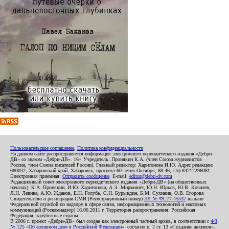
Пользовательское соглашение
,
Политика конфиденциальности
На данном сайте распространяется информация электронного периодического издания «Дебри-
ДВ» со знаком «Дебри-ДВ». 16+ Учредитель: Пронякин К.А. (член Союза журналистов
России, член Союза писателей России). Главный редактор: Харитонова И.Ю. Адрес редакции:
680032, Хабаровский край, Хабаровск, проспект 60-летия Октября, 88-46, т./ф.84212296081.
Электронная приемная:
Отправить сообщение
. E-mail:
editor@debri-dv.com
Редакционный совет электронного периодического издания «Дебри-ДВ» (на общественных
началах): К.А. Пронякин, И.Ю. Харитонова, А.Э. Мирмович, Ю.Н. Юрьев, Ю.В. Ковалев,
Л.Н. Левина, А.Ю. Жданов, Е.Н. Голубь, С.Н. Бурындин, Б.М. Сухинин, О.В. Егорова
Свидетельство о регистрации СМИ (Регистрационный номер)
ЭЛ № ФС77-45537
выдано
Федеральной службой по надзору в сфере связи, информационных технологий и массовых
коммуникаций (Роскомнадзор) 16.06.2011 г. Территория распространения: Российская
Федерация, зарубежные страны.
В 2006 г. проект «Дебри-ДВ» был создан как электронный частный архив, в соответствии с
ФЗ
№ 125 «Об архивном деле в Российской Федерации»
, согласно п. 2 ст. 13 «Создание архивов».