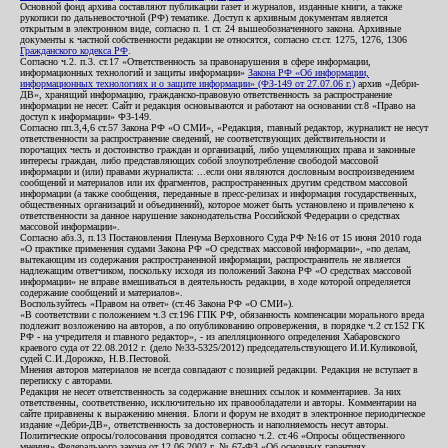
Основной фонд архива составляют публикации газет и журналов, изданные книги, а также
рукописи по дальневосточной (РФ) тематике. Доступ к архивным документам является
открытым в электронном виде, согласно п. 1 ст. 24 вышеобозначенного закона. Архивные
документы к частной собственности редакции не относятся, согласно ст.ст. 1275, 1276, 1306
Гражданского кодекса РФ
.
Согласно ч.2. п.3. ст.17 «Ответственность за правонарушения в сфере информации,
информационных технологий и защиты информации»
Закона РФ «Об информации,
информационных технологиях и о защите информации» (ФЗ-149 от 27.07.06 г.)
архив «Дебри-
ДВ», хранящий информацию, гражданско-правовую ответственность за распространение
информации не несет. Сайт и редакция основываются и работают на основании ст.8 «Право на
доступ к информации» ФЗ-149.
Согласно пп.3,4,6 ст.57 Закона РФ «О СМИ», «Редакция, главный редактор, журналист не несут
ответственности за распространение сведений, не соответствующих действительности и
порочащих честь и достоинство граждан и организаций, либо ущемляющих права и законные
интересы граждан, либо представляющих собой злоупотребление свободой массовой
информации и (или) правами журналиста: ...если они являются дословным воспроизведением
сообщений и материалов или их фрагментов, распространенных другим средством массовой
информации (а также сообщения, переданные в пресс-релизах и информация государственных,
общественных организаций и объединений), которое может быть установлено и привлечено к
ответственности за данное нарушение законодательства Российской Федерации о средствах
массовой информации».
Согласно абз.3, п.13 Постановления Пленума Верховного Суда РФ №16 от 15 июня 2010 года
«О практике применения судами Закона РФ «О средствах массовой информации», «по делам,
вытекающим из содержания распространенной информации, распространитель не является
надлежащим ответчиком, поскольку исходя из положений Закона РФ «О средствах массовой
информации» не вправе вмешиваться в деятельность редакции, в ходе которой определяется
содержание сообщений и материалов».
Воспользуйтесь «Правом на ответ» (ст.46 Закона РФ «О СМИ»).
«В соответствии с положением ч.3 ст.196 ГПК РФ, обязанность компенсации морального вреда
подлежит возложению на авторов, а по опубликованию опровержения, в порядке ч.2 ст.152 ГК
РФ - на учредителя и главного редактор», - из апелляционного определения Хабаровского
краевого суда от 22.08.2012 г. (дело №33-5325/2012) председательствующего И.И.Куликовой,
судей С.И.Дорожко, Н.В.Пестовой.
Мнения авторов материалов не всегда совпадают с позицией редакции. Редакция не вступает в
переписку с авторами.
Редакция не несет ответственность за содержание внешних ссылок и комментариев. За них
ответственны, соответственно, исключительно их правообладатели и авторы. Комментарии на
сайте приравнены к выражению мнения. Блоги и форум не входят в электронное периодическое
издание «Дебри-ДВ», ответственность за достоверность и наполняемость несут авторы.
Политические опросы/голосования проводятся согласно ч.2. ст.46 «Опросы общественного
мнения» Федерального закона от 12.06.2002 г. № 67-ФЗ «Об основных гарантиях