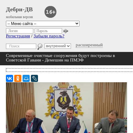
Дебри-ДВ
мобильная версия
Логин
Пароль
Регистрация
/
Забыли пароль?
расширенный
Современные очистные сооружения будут построены в
Советской Гавани - Демешин на ПМЭФ