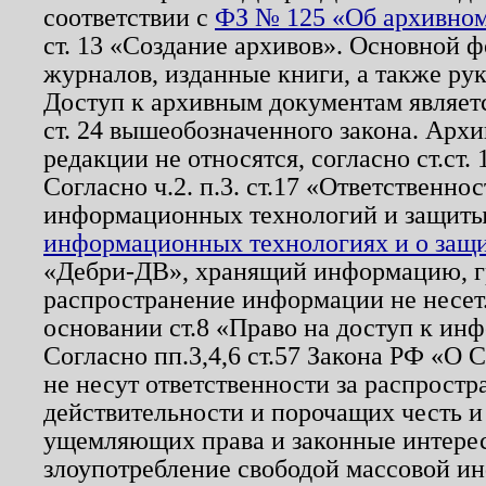
соответствии с
ФЗ № 125 «Об архивном
ст. 13 «Создание архивов». Основной ф
журналов, изданные книги, а также ру
Доступ к архивным документам являетс
ст. 24 вышеобозначенного закона. Арх
редакции не относятся, согласно ст.ст. 
Согласно ч.2. п.3. ст.17 «Ответственн
информационных технологий и защит
информационных технологиях и о защит
«Дебри-ДВ», хранящий информацию, гр
распространение информации не несет.
основании ст.8 «Право на доступ к ин
Согласно пп.3,4,6 ст.57 Закона РФ «О
не несут ответственности за распрост
действительности и порочащих честь и
ущемляющих права и законные интере
злоупотребление свободой массовой ин