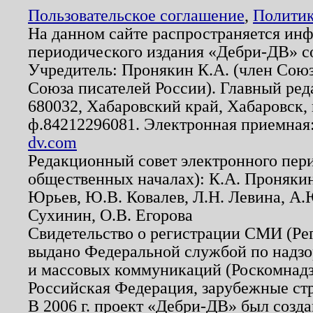
Пользовательское соглашение
,
Политик
На данном сайте распространяется ин
периодического издания «Дебри-ДВ» с
Учредитель: Пронякин К.А. (член Союз
Союза писателей России). Главный ред
680032, Хабаровский край, Хабаровск, п
ф.84212296081. Электронная приемная
dv.com
Редакционный совет электронного пер
общественных началах): К.А. Проняки
Юрьев, Ю.В. Ковалев, Л.Н. Левина, А.
Сухинин, О.В. Егорова
Свидетельство о регистрации СМИ (Р
выдано Федеральной службой по надзо
и массовых коммуникаций (Роскомнадзо
Российская Федерация, зарубежные ст
В 2006 г. проект «Дебри-ДВ» был созда