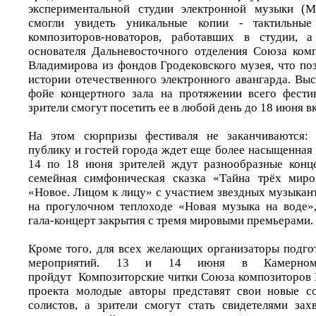
экспериментальной студии электронной музыки (
смогли увидеть уникальные копии - тактильны
композиторов-новаторов, работавших в студии, 
основателя Дальневосточного отделения Союза ко
Владимирова из фондов Гродековского музея, что по
истории отечественного электронного авангарда. Выс
фойе концертного зала на протяжении всего фести
зрители смогут посетить ее в любой день до 18 июня в
На этом сюрпризы фестиваля не заканчиваются: 
публику и гостей города ждет еще более насыщенная
14 по 18 июня зрителей ждут разнообразные конце
семейная симфоническая сказка «Тайна трёх миро
«Новое. Лицом к лицу» с участием звездных музыкан
на прогулочном теплоходе «Новая музыка на воде»
гала-концерт закрытия с тремя мировыми премьерами.
Кроме того, для всех желающих организаторы подго
мероприятий. 13 и 14 июня в Камерном
пройдут Композиторские читки Союза композиторов Р
проекта молодые авторы представят свои новые со
солистов, а зрители смогут стать свидетелями за