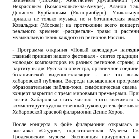
Зайцевым (Москва), Анастасией Дружининой (Ула
Некрасовым (Комсомольск-на-Амуре), Аланой Так
Денисом Курбановым (Екатеринбург). Уникальну
придала не только музыка, но и ботаническая вид
Ковальджи (Москва): на протяжении всего концерт
реального времени «расцветали» травы и растени
музыкальную ткань каждого из регионов России.
- Программа открытия «Новый календарь» наглядн
главный принцип нашего фестиваля - синтез традиции
молодых композиторов из разных регионов страны, 
партитуры для Русского оркестра, органичное соедине
ботанической видеоинсталляции - все это выз
хабаровской публики. Впереди насыщенная программ
образовательные паблик-токи, симфоническая сказка 
концерт закрытия с тремя мировыми премьерами. При
гостей Хабаровска стать частью этого значимого к
комментирует художественный руководитель фестивал
Хабаровской краевой филармонии Денис Хоров.
После концерта в фойе филармонии открылась ис
выставка «Студия», подготовленная Музеем С
Гродековским музеем. Экспозиция приурочена к 