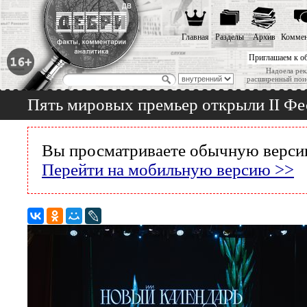
Главная
Разделы
Архив
Коммен
Приглашаем к о
Надоела рек
расширенный пои
Пять мировых премьер открыли II Фе
Вы просматриваете обычную версию
Перейти на мобильную версию >>